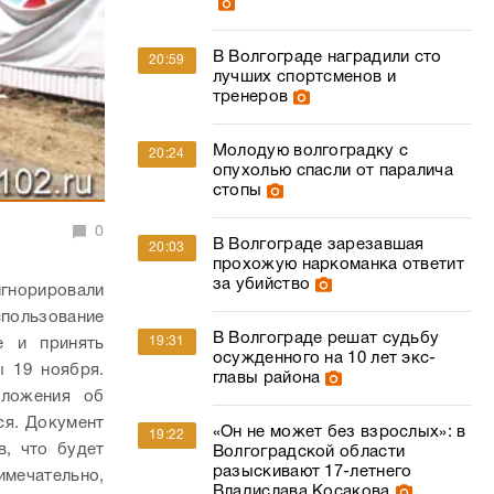
В Волгограде наградили сто
20:59
лучших спортсменов и
тренеров
Молодую волгоградку с
20:24
опухолью спасли от паралича
стопы
0
В Волгограде зарезавшая
20:03
прохожую наркоманка ответит
за убийство
игнорировали
спользование
В Волгограде решат судьбу
19:31
е и принять
осужденного на 10 лет экс-
 19 ноября.
главы района
оложения об
ся. Документ
«Он не может без взрослых»: в
19:22
, что будет
Волгоградской области
разыскивают 17-летнего
имечательно,
Владислава Косакова