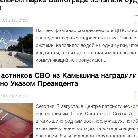
альном парке Волгограда испытали бу
ы
7.08.2026
21:38
На трех фонтанах создаваемого в ЦПКиО к
проведены первые гидроиспытания. Чаши и
системы наполняли водой на одни сутки, чт
убедиться, что их дно, стенки и места ввода
коммуникаций не пропускают...
частников СВО из Камышина наградили
но Указом Президента
7.08.2026
21:18
Сегодня, 7 августа, в Центре патриотическог
воспитания им. Героя Советского Союза А.П
в Камышине родным военнослужащих, погиб
выполнении воинского долга в ходе специал
операции, были переданы государственные..