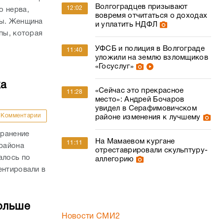
Волгоградцев призывают
12:02
о нерва,
вовремя отчитаться о доходах
пы. Женщина
и уплатить НДФЛ
пы, которая
УФСБ и полиция в Волгограде
11:40
уложили на землю взломщиков
«Госуслуг»
ка
«Сейчас это прекрасное
11:28
место»: Андрей Бочаров
увидел в Серафимовичском
Комментарии
районе изменения к лучшему
 ранение
На Мамаевом кургане
11:11
района
отреставрировали скульптуру-
алось по
аллегорию
ентировали в
ольше
Новости СМИ2