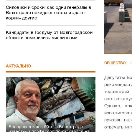
Силовики и сроки: как одни генералы в
Волгограде покидают посты и «дают
корни» другие
Кандидаты в Госдуму от Волгоградской
области померились миллионами
ОБЩЕСТВО
2
АКТУАЛЬНО
Депутаты Во
рекомендаци
территорий
соответств
Однако, ка
использован
призван на
Беспредел как в 90-х: в Волгограде
отвечать ин
известный профессор пожаловался на