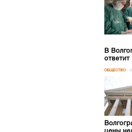
В Волго
ответит
ОБЩЕСТВО
0
Волгогр
цены не