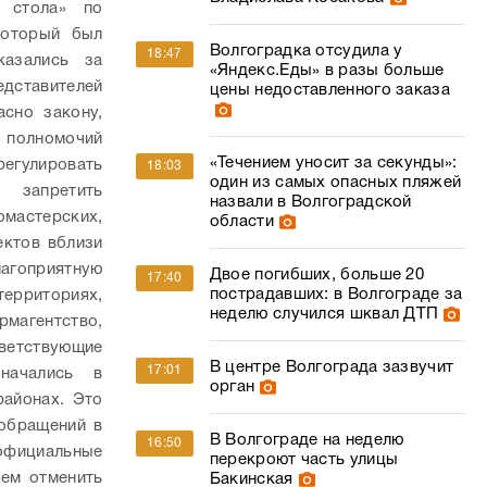
о стола» по
который был
Волгоградка отсудила у
18:47
казались за
«Яндекс.Еды» в разы больше
едставителей
цены недоставленного заказа
асно закону,
 полномочий
«Течением уносит за секунды»:
регулировать
18:03
один из самых опасных пляжей
 запретить
назвали в Волгоградской
астерских,
области
ектов вблизи
лагоприятную
Двое погибших, больше 20
17:40
пострадавших: в Волгограде за
ерриториях,
неделю случился шквал ДТП
рмагентство,
ветствующие
В центре Волгограда зазвучит
17:01
начались в
орган
айонах. Это
 обращений в
В Волгограде на неделю
16:50
официальные
перекроют часть улицы
ием отменить
Бакинская