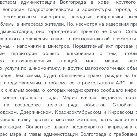
дством администрации Волгограда в ходе «круглог
 вопросам градостроительства и архитектуры города, 
н региональным минстроем, народные избранники выс
блемы в интересах жителей. Но, несмотря на заверения пр
администрации, оно города-героя принято не было.
Согл
казанного положения лежит в исключительной плоскости
умы, - напомнили в минстрое. Нормативный акт призван 
ание территорий общего пользования с тем, чтобы
ство автозаправочных станций, моек машин, автом
 услуги по шиномонтажу, и других малоэкологичных объ
алов. Тем самым, будет обеспечено право граждан на б
 среду.
Напомним, проблема со строительством АЗС на т
 к жилым зонам, о которых неоднократно сообщало инфо
 конце прошлого года. Мэрия начала выдавать соот
я на возведение целого ряда объектов. Стройки 
водском, Дзержинском, Краснооктябрьском и Кировском р
ызвало волну протеста местных жителей, поток жалоб и
инстанции.
Областные власти неоднократно направляла 
рес мэра и главы администрации Волгограда с требован