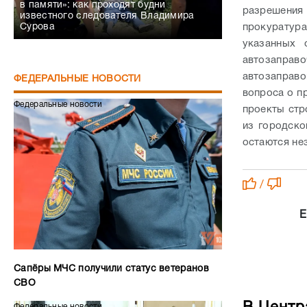
в памяти»: как проходят будни
разрешения
известного следователя Владимира
Сурова
прокуратура
указанных 
автозаправ
автозаправ
ФЕДЕРАЛЬНЫЕ НОВОСТИ
вопроса о п
Федеральные новости
проекты стр
из городско
остаются не
/
Е
Сапёры МЧС получили статус ветеранов
СВО
Федеральные новости