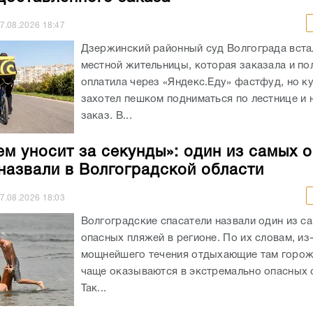
7.08.2026
18:47
Дзержинский районный суд Волгограда вста
местной жительницы, которая заказала и п
оплатила через «Яндекс.Еду» фастфуд, но к
захотел пешком подниматься по лестнице и 
заказ. В...
ем уносит за секунды»: один из самых 
назвали в Волгоградской области
7.08.2026
18:03
Волгоградские спасатели назвали один из с
опасных пляжей в регионе. По их словам, из
мощнейшего течения отдыхающие там горож
чаще оказываются в экстремально опасных с
Так...