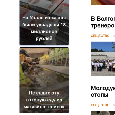
На Урале из казны
В Волго
были украдены 18
тренеро
миллионов
ОБЩЕСТВО
0
рублей
Молодую
Не ешьте эту
стопы
готовую еду из
ОБЩЕСТВО
0
магазина: список