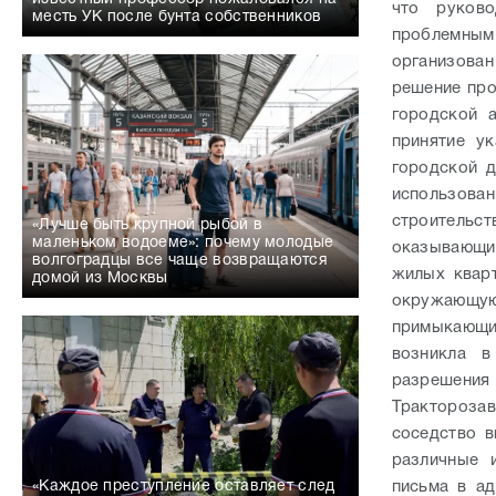
что руково
месть УК после бунта собственников
проблемным
организова
решение про
городской 
принятие у
городской д
использов
строитель
«Лучше быть крупной рыбой в
маленьком водоеме»: почему молодые
оказывающих
волгоградцы все чаще возвращаются
жилых кварт
домой из Москвы
окружающую
примыкающих
возникла в
разрешени
Трактороза
соседство в
различные 
«Каждое преступление оставляет след
письма в ад