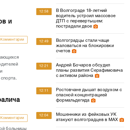
В Волгограде 18-летний
12:58
водитель устроил массовое
ов и
ДТП с перевертышем:
пострадали двое
Комментарии
Волгоградцы стали чаще
12:49
жаловаться на блокировки
счетов
дающихся
одителей
Андрей Бочаров обсудил
12:21
планы развития Серафимовича
и
с активом района
 спорта.
Ростовчане дышат воздухом с
12:11
опасной концентрацией
ралича
формальдегида
Мошенники из фейковых УК
12:04
Комментарии
атакуют волгоградцев в МАХ
кой больницы