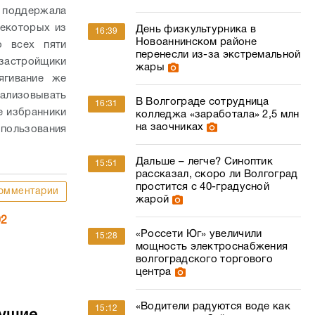
 поддержала
некоторых из
День физкультурника в
16:39
Новоаннинском районе
о всех пяти
перенесли из-за экстремальной
застройщики
жары
ягивание же
еализовывать
В Волгограде сотрудница
16:31
е избранники
колледжа «заработала» 2,5 млн
на заочниках
 пользования
Дальше – легче? Синоптик
15:51
рассказал, скоро ли Волгоград
простится с 40-градусной
омментарии
жарой
02
«Россети Юг» увеличили
15:28
мощность электроснабжения
волгоградского торгового
центра
«Водители радуются воде как
15:12