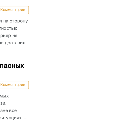
Комментарии
л на сторону
олностью
урьер не
не доставил
опасных
Комментарии
амых
-за
ане все
итуациях. –