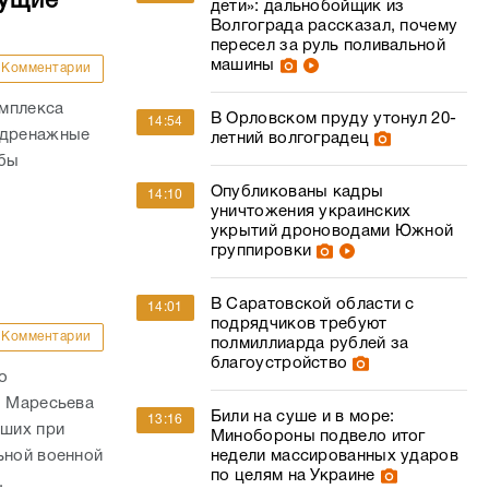
дущие
дети»: дальнобойщик из
Волгограда рассказал, почему
пересел за руль поливальной
машины
Комментарии
омплекса
В Орловском пруду утонул 20-
14:54
 дренажные
летний волгоградец
обы
Опубликованы кадры
14:10
уничтожения украинских
укрытий дроноводами Южной
группировки
В Саратовской области с
14:01
подрядчиков требуют
Комментарии
полмиллиарда рублей за
благоустройство
о
. Маресьева
Били на суше и в море:
13:16
ших при
Минобороны подвело итог
недели массированных ударов
ьной военной
по целям на Украине
.