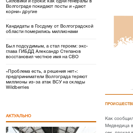
Силовики и сроки: как одни генералы в
Волгограде покидают посты и «дают
корни» другие
Кандидаты в Госдуму от Волгоградской
области померились миллионами
Был подсудимым, а стал героем: экс-
глава ГИБДД Александр Степанов
восстановил честное имя на СВО
«Проблема есть, а решения нет»:
предприниматели Волгограда теряют
миллионы из-за атак ВСУ на склады
Wildberries
ПРОИСШЕСТВ
АКТУАЛЬНО
Как сообщил
Медведица в 
сек, плохая 