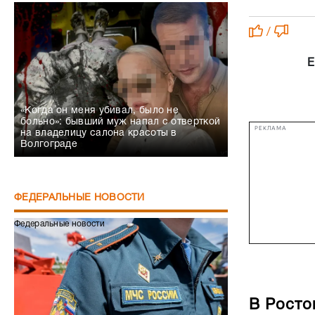
/
Е
«Когда он меня убивал, было не
больно»: бывший муж напал с отверткой
РЕКЛАМА
на владелицу салона красоты в
Волгограде
ФЕДЕРАЛЬНЫЕ НОВОСТИ
Федеральные новости
В Росто