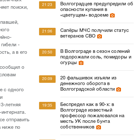
Волгоградцев предупредили об
21:23
няет поиски,
опасности купания в
«цветущем» водоеме
опавшей,
ного
Сапёры МЧС получили статус
21:06
ветеранов СВО
ийно-
гибели -
В Волгограде в сезон солений
сть, а в его
20:50
подорожали соль, помидоры и
огурцы
 сообщил о
 словам
20 фальшивок изъяли из
20:09
денежного оборота в
Волгоградской области
е с одного
 и
Беспредел как в 90-х: в
13-летняя
19:35
Волгограде известный
-интерната.
профессор пожаловался на
се отправить
месть УК после бунта
собственников
а ниже по