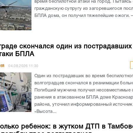
время беспилотной атаки на город. Пытаясь
гражданскую супругу из загоревшегося посл
БПЛА дома, он получил тяжелейшие ожоги. – 
граде скончался один из пострадавших
таки БПЛА
ИЯ
04.08.2026
11:30
Один из пострадавших во время беспилотног
волгоградцев скончался в реанимации боль
Погибший мужчина получил несовместимые 
ранения в атакованном БПЛА доме Красноа
района, уточнил информированный источник
«Высота...
олько ребенок: в жутком ДТП в Тамбов