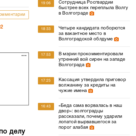
Сотрудница Росгвардии
19:06
быстрее всех переплыла Волгу
в Волгограде
омментарии
02
Четыре кандидата поборются
18:33
за вакантное место в
Волгоградской облдуме
В мэрии прокомментировали
17:53
утренний вой сирен на западе
Волгограда
Кассация утвердила приговор
17:25
волжанину за кредиты на
чужие имена
«Беда сама ворвалась в наш
16:43
двор»: волгоградцы
рассказали, почему ударили
лопатой вырвавшегося за
порог алабая
по делу