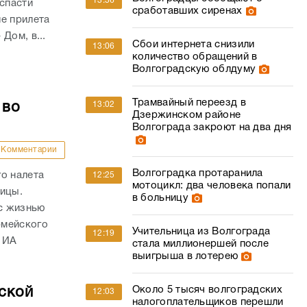
13:36
 спасти
сработавших сиренах
е прилета
Дом, в...
Сбои интернета снизили
13:06
количество обращений в
Волгоградскую облдуму
Трамвайный переезд в
13:02
 во
Дзержинском районе
Волгограда закроют на два дня
Комментарии
Волгоградка протаранила
о налета
12:25
мотоцикл: два человека попали
ницы.
в больницу
с жизнью
рмейского
Учительница из Волгограда
12:19
 ИА
стала миллионершей после
выигрыша в лотерею
Около 5 тысяч волгоградских
ской
12:03
налогоплательщиков перешли