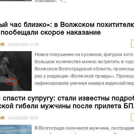
«Газовая». –...
ый час близко»: в Волжском похитител
 пообещали скорое наказание
ИЯ
04.08.2026
17:19
Новое покушение на сусликов, фигурки кото
большом количестве можно встретить в гор
Волжском Волгоградской области, произошл
раз у редакции «Волжской правды». Происш
зафиксировала уличная камера видеонаблюде
 спасти супругу: стали известны подро
ской гибели мужчины после прилета Б
ИЯ
04.08.2026
16:07
В Волгограде скончался мужчина, пострада