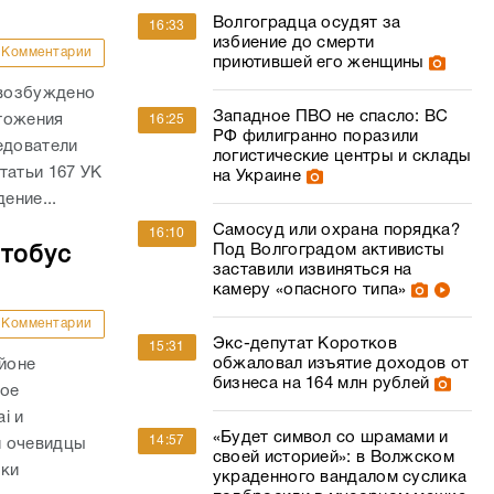
Волгоградца осудят за
16:33
избиение до смерти
Комментарии
приютившей его женщины
 возбуждено
Западное ПВО не спасло: ВС
тожения
16:25
РФ филигранно поразили
едователи
логистические центры и склады
татьи 167 УК
на Украине
ение...
Самосуд или охрана порядка?
16:10
Под Волгоградом активисты
втобус
заставили извиняться на
камеру «опасного типа»
Комментарии
Экс-депутат Коротков
15:31
обжаловал изъятие доходов от
айоне
бизнеса на 164 млн рублей
ное
i и
«Будет символ со шрамами и
14:57
и очевидцы
своей историей»: в Волжском
вки
украденного вандалом суслика