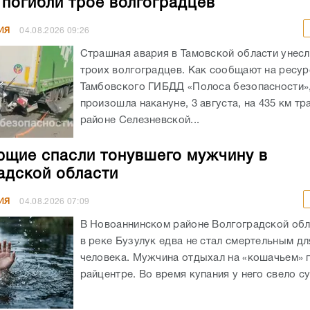
 погибли трое волгоградцев
ИЯ
04.08.2026
09:26
Страшная авария в Тамовской области унес
троих волгоградцев. Как сообщают на ресур
Тамбовского ГИБДД «Полоса безопасности»,
произошла накануне, 3 августа, на 435 км тр
районе Селезневской...
щие спасли тонувшего мужчину в
адской области
ИЯ
04.08.2026
07:09
В Новоаннинском районе Волгоградской обл
в реке Бузулук едва не стал смертельным д
человека. Мужчина отдыхал на «кошачьем» 
райцентре. Во время купания у него свело су