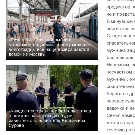
предметов, 
но и предста
В минувший 
вероятнее в
Следственно
«Лучше быть крупной рыбой в
спасательно
маленьком водоеме»: почему молодые
волгоградцы все чаще возвращаются
мужчина заце
домой из Москвы
баллоне зак
Напомним, в
несчастном 
мужчины, он 
сожительниц
берега на д
перевернула
девочка и е
«Каждое преступление оставляет след
Семья намер
в памяти»: как проходят будни
известного следователя Владимира
детей в шко
Сурова
течению рек