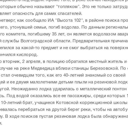
которые обычно называют "топляком". Это не только затруд
вляет опасность для самих спасателей.
четверг, как сообщало ИА "Высота 102", в районе поиска пр
сего, утонувшей семьи, погиб водолаз. По данным региональ
го комитета, погибшему 35 лет, он является водолазом авар
й службы Волгоградской области. Предварительная причина 
пился за какой-то предмет и не смог выбраться на поверхно
ончился кислород.
о вторник, 2 апреля, в полицию обратился местный житель и
случае на реке Медведица вблизи станицы Березовской. По
стал очевидцем того, как его 40-летний знакомый со своей
ей и ее двумя малолетними детьми плыли на резиновой лодк
ругой. Неожиданно лодка ударилась о металлический понтон
сь. Под водой оказались все ее пассажиры, среди которых 
е 10-летний брат, учащиеся Котовской коррекционной школы
евалась перебраться на другой берег реки, чтобы на автобу
лу. В ходе поисков пустая резиновая лодка была обнаружен
и.