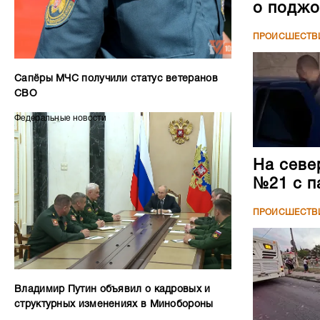
о поджо
ПРОИСШЕСТВ
Сапёры МЧС получили статус ветеранов
СВО
Федеральные новости
На севе
№21 с п
ПРОИСШЕСТВ
Владимир Путин объявил о кадровых и
структурных изменениях в Минобороны