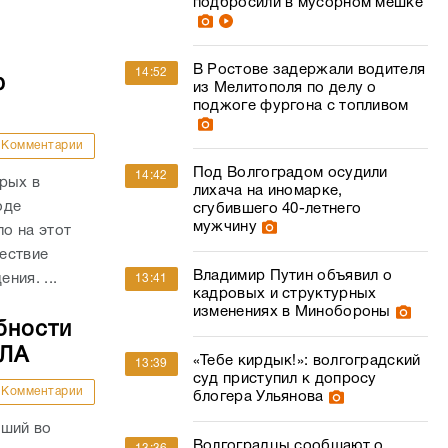
подбросили в мусорном мешке
В Ростове задержали водителя
14:52
ю
из Мелитополя по делу о
поджоге фургона с топливом
Комментарии
Под Волгоградом осудили
14:42
рых в
лихача на иномарке,
оде
сгубившего 40-летнего
мужчину
о на этот
ествие
Владимир Путин объявил о
ния. ...
13:41
кадровых и структурных
изменениях в Минобороны
бности
ПЛА
«Тебе кирдык!»: волгоградский
13:39
суд приступил к допросу
Комментарии
блогера Ульянова
вший во
Волгоградцы сообщают о