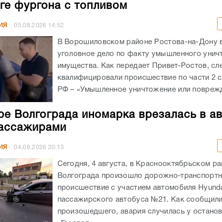
ге фургона с топливом
ИЯ
05.08.2026
14:52
В Ворошиловском районе Ростова-на-Дону
уголовное дело по факту умышленного унич
имущества. Как передает Привет-Ростов, сл
квалифицировали происшествие по части 2 с
РФ – «Умышленное уничтожение или поврежд
ре Волгограда иномарка врезалась в а
ассажирами
ИЯ
04.08.2026
20:13
Сегодня, 4 августа, в Краснооктябрьском р
Волгограда произошло дорожно-транспорт
происшествие с участием автомобиля Hyunda
пассажирского автобуса №21. Как сообщил
произошедшего, авария случилась у остано