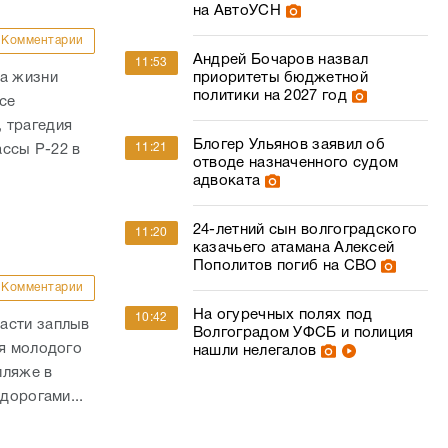
на АвтоУСН
Комментарии
Андрей Бочаров назвал
11:53
приоритеты бюджетной
ла жизни
политики на 2027 год
се
 трагедия
Блогер Ульянов заявил об
11:21
ассы Р-22 в
отводе назначенного судом
адвоката
24-летний сын волгоградского
11:20
казачьего атамана Алексей
Пополитов погиб на СВО
Комментарии
На огуречных полях под
10:42
асти заплыв
Волгоградом УФСБ и полиция
ля молодого
нашли нелегалов
пляже в
дорогами...