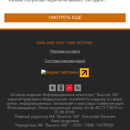
Ивана Голунова перепечатывают сегодня...
СМОТРЕТЬ ЕЩЁ
2006-2026 ООО "СВЖ"ОСТРОВ"
Реклама на сайте
Системы рекомендаций
Сетевое издание Информационное агентство "Высота 102"
зарегистрировано Федеральной службой по надзору в сфере
связи, информационных технологий и массовых коммуникаций
(Роскомнадзор). Регистрационный номер Эл № ФС77-73619 от
07.09.2018г.
Главный редактор ИА "Высота 102" Соколова Евгения
Александровна
Учредитель ИА "Высота 102" - ООО "СВЖ "ОСТРОВ"