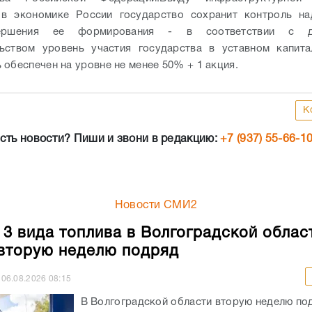
К
сть новости? Пиши и звони в редакцию:
+7 (937) 55-66-1
Новости СМИ2
 3 вида топлива в Волгоградской облас
вторую неделю подряд
06.08.2026
08:15
В Волгоградской области вторую неделю по
дешевеет автомобильное топливо трех маро
данным Росстата, его средняя стоимость уп
копеек – до 70,63 рубля за литр. АИ-92 подеш