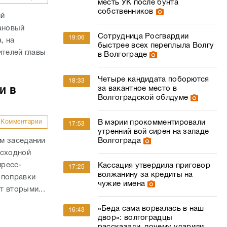
Четыре кандидата поборются
18:33
за вакантное место в
и в
Волгоградской облдуме
Комментарии
В мэрии прокомментировали
17:53
утренний вой сирен на западе
м заседании
Волгограда
асходной
пресс-
Кассация утвердила приговор
17:25
волжанину за кредиты на
 поправки
чужие имена
 вторыми...
«Беда сама ворвалась в наш
16:43
двор»: волгоградцы
рассказали, почему ударили
о
лопатой вырвавшегося за
чала
порог алабая
Волгоградца осудят за
16:33
Комментарии
избиение до смерти
приютившей его женщины