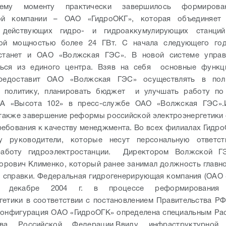
ться из единого центра. Взяв на себя основные функци
редоставит ОАО «Волжская ГЭС» осуществлять в по
ю политику, планировать бюджет и улучшать работу по 
А «Высота 102» в пресс-службе ОАО «Волжская ГЭС».
 также завершение реформы российской электроэнергетики
ебования к качеству менеджмента. Во всех филиалах Гидр
у руководители, которые несут персональную ответст
аботу гидроэлектростанции. Директором Волжской Г
орович Клименко, который ранее занимал должность главн
 справки.
Федеральная гидрогенерирующая компания (ОАО
 декабре 2004 г. в процессе реформирования 
гетики в соответствии с постановлением Правительства Р
 Конфигурация ОАО «ГидроОГК» определена специальным Р
тва Российской Федерации.
Ввиду инфраструктурно
 в экономике России государство сохранит контроль на
ершения ее формирования - в соответствии с д
льством уровень участия государства в уставном капита
 обеспечен на уровне не менее 50% + 1 акция.