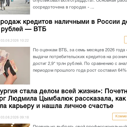
03.08.2026
10:22
По оценкам ВТБ, за семь месяцев 2026 года
выдачи потребительских кредитов на розни
достиг 2,9* трлн рублей. По сравнению с ан
периодом прошлого года рост составил 64%.
ургия стала делом всей жизни»: Почет
рг Людмила Цымбалюк рассказала, как
ла карьеру и нашла личное счастье
Комме
03.08.2026
09:18
Правильно выбрать свой профессиональный 
сделать карьеру и добиться признания, – за
непростая. Нередко жизненные обстоятельс
складываются так, что этот выбор происход
незапланированно, но именно он и оказывае
верным....