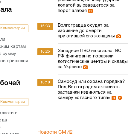
ели
ским картам
Западное ПВО не спасло: ВС
16:25
ю сумму
РФ филигранно поразили
дов пришелся
логистические центры и склады
на Украине
Самосуд или охрана порядка?
абочей
16:10
Под Волгоградом активисты
заставили извиняться на
камеру «опасного типа»
Комментарии
бласти в
года
е
Новости СМИ2
чая сила
остиг