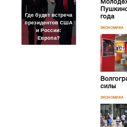
Европа?
Волгогр
силы
ЭКОНОМИКА
Объем п
2,9 трл