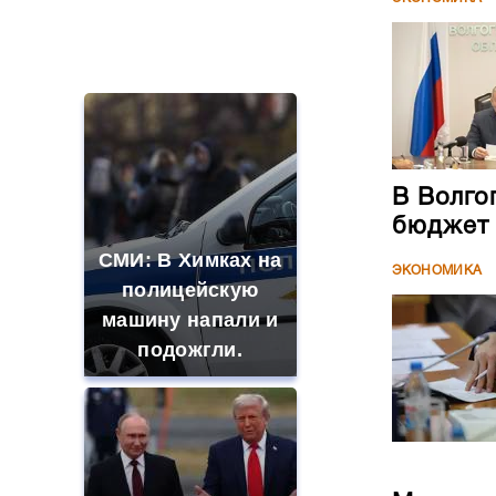
В Волго
бюджет
СМИ: В Химках на
ЭКОНОМИКА
полицейскую
машину напали и
подожгли.
Молодеж
Пушкинс
Где будет встреча
года
президентов США
ЭКОНОМИКА
и России: