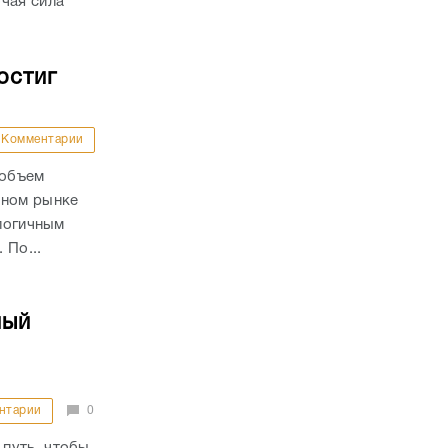
Комментарии
 объем
чном рынке
алогичным
 По...
ный
нтарии
0
путь, чтобы
дача
тва
ит
тся