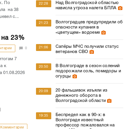
 на 23%
Сапёры МЧС получили статус
21:06
нтарии
0
ветеранов СВО
итогам 7
а к
В Волгограде в сезон солений
20:50
подорожали соль, помидоры и
 01.08.2026
огурцы
20 фальшивок изъяли из
20:09
денежного оборота в
Волгоградской области
й
Беспредел как в 90-х: в
19:35
Волгограде известный
профессор пожаловался на
Комментарии
месть УК после бунта
собственников
ий
ановый
Сотрудница Росгвардии
19:06
, на
быстрее всех переплыла Волгу
ителей главы
в Волгограде