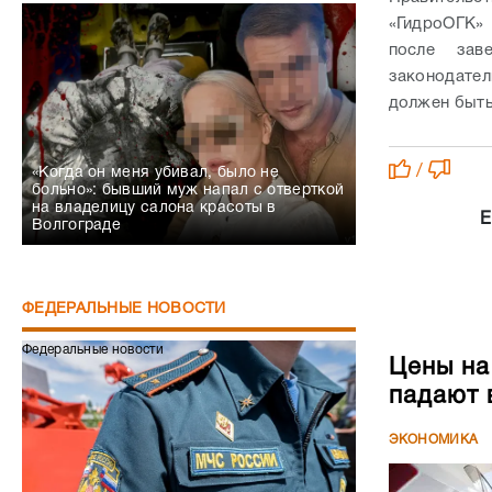
/
«Когда он меня убивал, было не
больно»: бывший муж напал с отверткой
на владелицу салона красоты в
Е
Волгограде
ФЕДЕРАЛЬНЫЕ НОВОСТИ
Федеральные новости
Цены на
падают 
ЭКОНОМИКА
Сапёры МЧС получили статус ветеранов