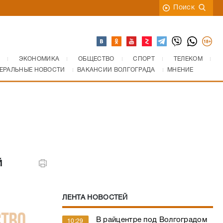
Поиск
ЭКОНОМИКА
ОБЩЕСТВО
СПОРТ
ТЕЛЕКОМ
ЕРАЛЬНЫЕ НОВОСТИ
ВАКАНСИИ ВОЛГОГРАДА
МНЕНИЕ
й
ЛЕНТА НОВОСТЕЙ
В райцентре под Волгоградом
10:29
6 августа сработал сигнал
«Ракетная опасность»
МЧС: жара до +42 градусов
10:07
идет на Волгоградскую область