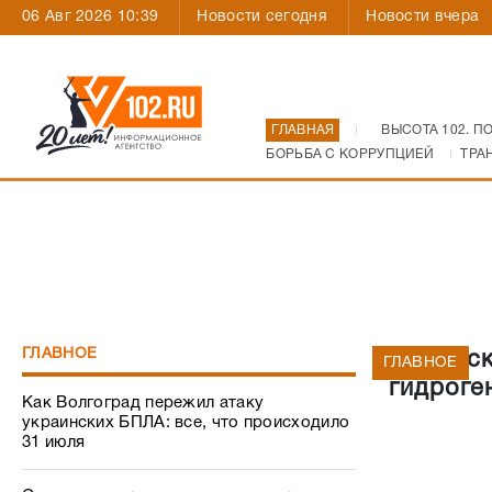
06 Авг 2026 10:39
Новости сегодня
Новости вчера
ГЛАВНАЯ
ВЫСОТА 102. П
БОРЬБА С КОРРУПЦИЕЙ
ТРА
ГЛАВНОЕ
«Волжск
ГЛАВНОЕ
гидроге
Как Волгоград пережил атаку
украинских БПЛА: все, что происходило
31 июля
Силовики и сроки: как одни генералы в
Волгограде покидают посты и «дают
корни» другие
Кандидаты в Госдуму от Волгоградской
области померились миллионами