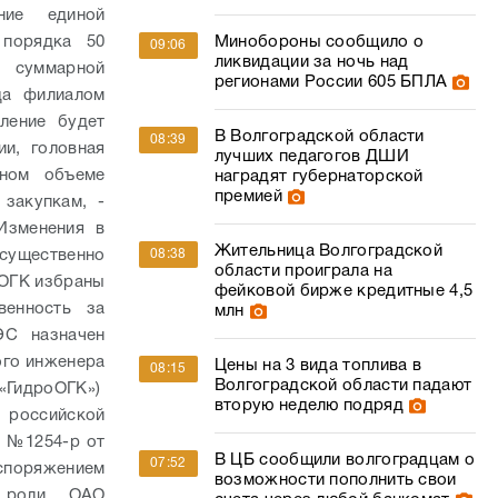
и, головная
лучших педагогов ДШИ
лном объеме
наградят губернаторской
премией
закупкам, -
Изменения в
Жительница Волгоградской
 существенно
08:38
области проиграла на
оОГК избраны
фейковой бирже кредитные 4,5
венность за
млн
ЭС назначен
ого инженера
Цены на 3 вида топлива в
08:15
Волгоградской области падают
 «ГидроОГК»)
вторую неделю подряд
российской
Ф №1254-р от
В ЦБ сообщили волгоградцам о
07:52
аспоряжением
возможности пополнить свои
й роли ОАО
счета через любой банкомат
д компанией
ействующим
«Ротор» против «Челябинска» –
07:12
шансы, цифры и ожидания
ле компании
В аэропорту Волгограда на 13
06:36