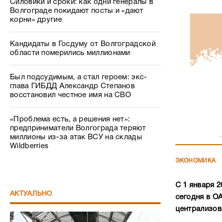
Был подсудимым, а стал героем: экс-
глава ГИБДД Александр Степанов
восстановил честное имя на СВО
«Проблема есть, а решения нет»:
предприниматели Волгограда теряют
миллионы из-за атак ВСУ на склады
Wildberries
ЭКОНОМИКА
С 1 января 
АКТУАЛЬНО
сегодня в О
централизов
К настоящ
операционн
российских
установлен
компании 