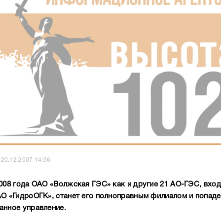
20.12.2007 14:56
2008 года ОАО «Волжская ГЭС» как и другие 21 АО-ГЭС, вхо
АО «ГидроОГК», станет его полноправным филиалом и попаде
анное управление.
ему моменту практически завершилось формирова
ой компании – ОАО «ГидроОКГ», которая объединяет
 действующих гидро- и гидроаккумулирующих станци
ной мощностью более 24 ГВт. С начала следующего го
станет и ОАО «Волжская ГЭС».
В новой системе управ