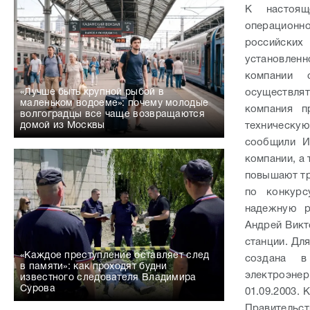
осуществля
«Лучше быть крупной рыбой в
маленьком водоеме»: почему молодые
компания п
волгоградцы все чаще возвращаются
техническу
домой из Москвы
сообщили И
компании, а
повышают тр
по конкурс
надежную р
Андрей Викт
станции.
Для
«Каждое преступление оставляет след
создана в
в памяти»: как проходят будни
электроэнер
известного следователя Владимира
Сурова
01.09.2003.
Правительс
«ГидроОГК»
после зав
законодате
должен быть