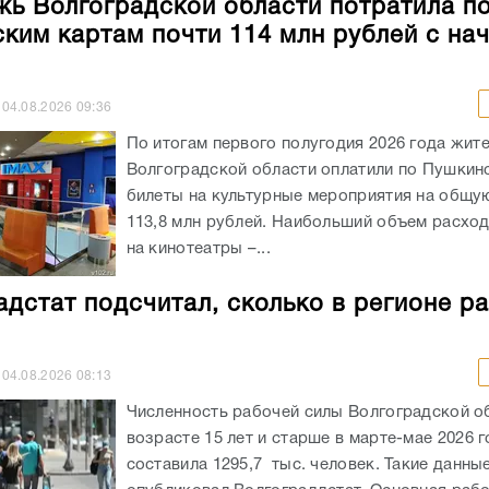
По итогам первого полугодия 2026 года жит
Волгоградской области оплатили по Пушкин
билеты на культурные мероприятия на общу
113,8 млн рублей. Наибольший объем расхо
на кинотеатры –...
адстат подсчитал, сколько в регионе р
04.08.2026
08:13
Численность рабочей силы Волгоградской о
возрасте 15 лет и старше в марте-мае 2026 
составила 1295,7 тыс. человек. Такие данны
опубликовал Волгограддстат. Основная рабо
сосредоточена в городах - ...
родаж кредитов наличными в России д
н рублей — ВТБ