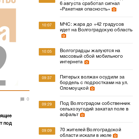
Волгоградцы жалуются на
10:05
массовый сбой мобильного
интернета
Пятерых волжан осудили за
09:37
бордель с подростками на ул.
Оломоуцкой
0
Под Волгоградом собственник
09:29
сельхозугодий закатал поле в
асфальт
дящие
т под
70 жителей Волгоградской
09:09
области искали в июле
ние единой
 порядка 50
Минобороны сообщило о
09:06
ликвидации за ночь над
й суммарной
регионами России 605 БПЛА
да филиалом
ление будет
В Волгоградской области
08:39