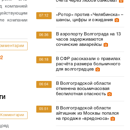
часов задерживаются
сочинские авиарейсы
омментарии
02
В СФР рассказали о правилах
06:18
расчёта размера больничного
для волгоградцев
В Волгоградской области
06:04
отменена восьмичасовая
беспилотная опасность
ти
В Волгоградской области
05:51
айтишник из Москвы попался
Комментарии
на продаже «вредоноса»
дряд
к. По
Над Волгоградской областью
22:28
нависла угроза налета БПЛА
ала на 38
евел с...
Волгоградцев предупредили об
21:23
опасности купания в
«цветущем» водоеме