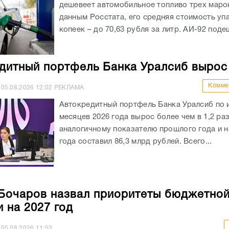
дитный портфель Банка Уралсиб вырос
Комме
05.08.2026
12:02
РЕКЛАМА
Автокредитный портфель Банка Уралсиб по 
месяцев 2026 года вырос более чем в 1,2 раз
аналогичному показателю прошлого года и на
года составил 86,3 млрд рублей. Всего...
Бочаров назвал приоритеты бюджетно
и на 2027 год
05.08.2026
11:53
Вопросы формирования ключевых положен
областного бюджета на будущий год и на пл
период были рассмотрены сегодня, 5 августа
совещании у губернатора с участием замест
региона и руководителей профильных...