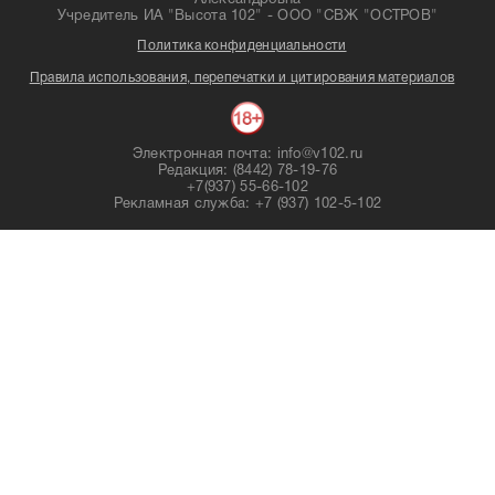
Александровна
Учредитель ИА "Высота 102" - ООО "СВЖ "ОСТРОВ"
Политика конфиденциальности
Правила использования, перепечатки и цитирования материалов
Электронная почта: info@v102.ru
Редакция: (8442) 78-19-76
+7(937) 55-66-102
Рекламная служба: +7 (937) 102-5-102