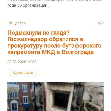
года 35 организаций...
Общество
Подмахнули не глядя?
Госжилнадзор обратился в
прокуратуру после бутафорского
капремонта МКД в Волгограде
08.08.2026
19:33
Комментарии