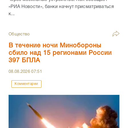
«РИА Новости», банки начнут присматриваться
к...
Общество
В течение ночи Минобороны
сбило над 15 регионами России
397 БПЛА
08.08.2026
07:51
Комментарии