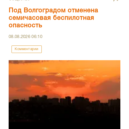
Под Волгоградом отменена
семичасовая беспилотная
опасность
08.08.2026
06:10
Комментарии