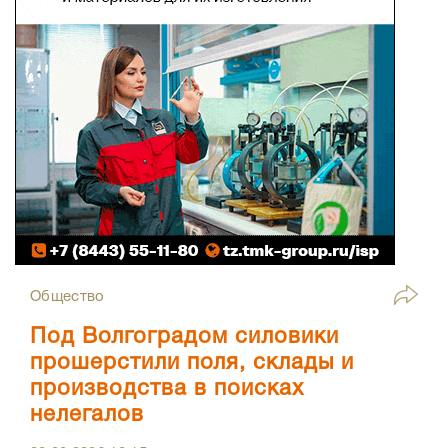
Общество
Под Волгоградом силовики
прошерстили поля, склады и
производства в поисках
нелегалов