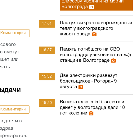
Елисееву уволили из мэрии
Волгограда
Пастух выкрал новорожденных
17:01
телят у волгоградского
Комментарии
животновода
осового
Память погибшего на СВО
16:37
е смогут
волгоградца увековечат на ж/д
ншет или
станции в Волгограде
ачать
Две электрички развезут
15:32
болельщиков «Ротора» 9
августа
выдачи
Вымогателю Infiniti, золота и
15:20
денег у волгоградца дали 10
Комментарии
лет колонии
в детям с
нздрав
 препаратов.