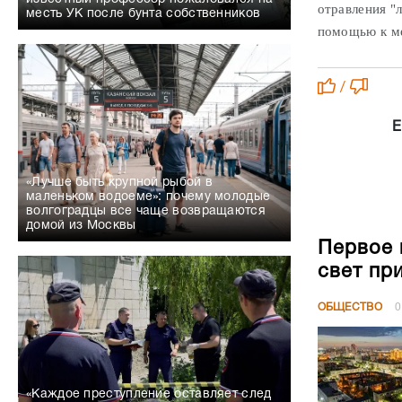
отравления "л
месть УК после бунта собственников
помощью к ме
/
Е
«Лучше быть крупной рыбой в
маленьком водоеме»: почему молодые
волгоградцы все чаще возвращаются
домой из Москвы
Первое 
свет пр
ОБЩЕСТВО
0
«Каждое преступление оставляет след