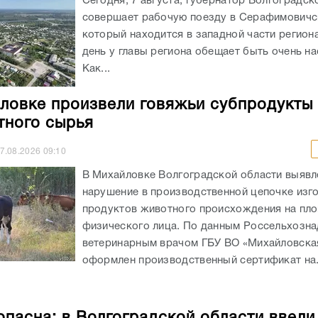
Сегодня, 7 августа, губернатор Волгоградск
совершает рабочую поезду в Серафимовичс
который находится в западной части регион
день у главы региона обещает быть очень н
Как...
ловке произвели говяжьи субпродукты 
тного сырья
7.08.2026
09:10
В Михайловке Волгоградской области выявл
нарушение в производственной цепочке изг
продуктов животного происхождения на пл
физического лица. По данным Россельхозна
ветеринарным врачом ГБУ ВО «Михайловск
оформлен производственный сертификат на.
опасна: в Волгоградской области ввели