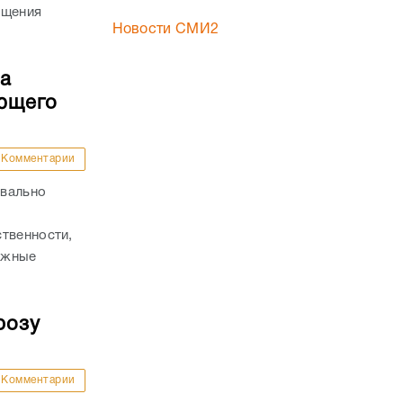
ащения
Новости СМИ2
ла
яющего
Комментарии
квально
твенности,
важные
розу
Комментарии