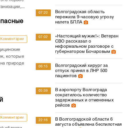
низации,...
Волгоградская область
07:20
пережила 9-часовую угрозу
опасные
налета БПЛА
«Настоящий мужик!»: Ветеран
07:02
Комментарии
СВО рассказал о
неформальном разговоре с
дицинские
губернатором Бочаровым
ек, которые
 на природе
Волгоградский хирург за
06:15
.
отпуск принял в ЛНР 500
пациентов
В аэропорту Волгограда
05:59
сократилось количество
й
задержанных и отмененных
рейсов
Комментарии
В Волгоградской области 6
22:16
августа объявлена беспилотная