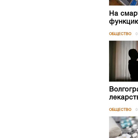
На смар
функци
ОБЩЕСТВО
0
Волгогр
лекарст
ОБЩЕСТВО
0