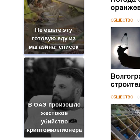
оранжев
ОБЩЕСТВО
0
Не ешьте эту
готовую еду из
магазина: список
Волгогр
строите
ОБЩЕСТВО
0
В ОАЭ произошло
жестокое
убийство
криптомиллионера