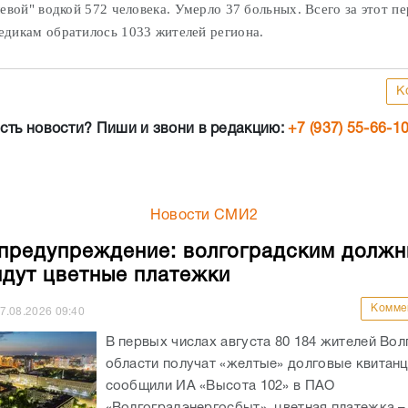
евой" водкой 572 человека. Умерло 37 больных. Всего за этот пе
дикам обратилось 1033 жителей региона.
К
сть новости? Пиши и звони в редакцию:
+7 (937) 55-66-1
Новости СМИ2
предупреждение: волгоградским должн
идут цветные платежки
Комме
7.08.2026
09:40
В первых числах августа 80 184 жителей Во
области получат «желтые» долговые квитанц
сообщили ИА «Высота 102» в ПАО
«Волгоградэнергосбыт», цветная платежка –