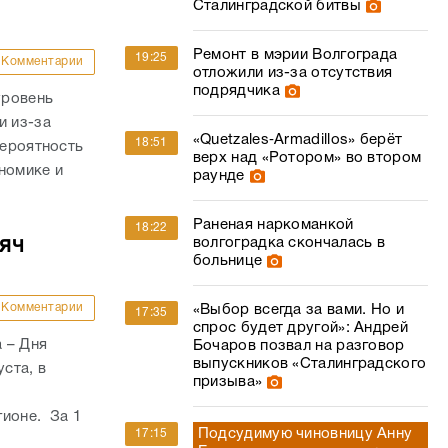
Сталинградской битвы
Ремонт в мэрии Волгограда
19:25
Комментарии
отложили из-за отсутствия
подрядчика
уровень
и из-за
«Quetzales‑Armadillos» берёт
18:51
вероятность
верх над «Ротором» во втором
номике и
раунде
Раненая наркоманкой
18:22
сяч
волгоградка скончалась в
больнице
Комментарии
«Выбор всегда за вами. Но и
17:35
спрос будет другой»: Андрей
 – Дня
Бочаров позвал на разговор
выпускников «Сталинградского
ста, в
призыва»
гионе. За 1
Подсудимую чиновницу Анну
17:15