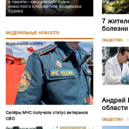
в памяти»: как проходят будни
известного следователя Владимира
Сурова
7 жител
болезни
ФЕДЕРАЛЬНЫЕ НОВОСТИ
ОБЩЕСТВО
0
Федеральные новости
Андрей 
области
Сапёры МЧС получили статус ветеранов
СВО
ОБЩЕСТВО
0
Федеральные новости