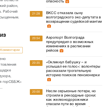
ой области
опасность
кий район,
а. Рабочий
ВКСС отказала сыну
21:28
асыщенным.
волгоградского экс-депутата в
возвращении судейской мантии
из
Аэропорт Волгограда
20:54
предупредил о возможных
изменениях в расписании
Комментарии
рейсов
ено
«Окликнул бабушку – и
20:35
отовления
услышал ее голос»: волонтеры
ощадке
рассказали трогательную
историю поисков пенсионерки
дзора,
ая горСББЖ»
..
Несли серьезные потери, но
20:00
строили в рекордные сроки:
как железнодорожники
спасали пути во время