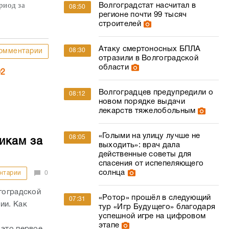
риод за
Волгоградстат насчитал в
08:50
регионе почти 99 тысяч
строителей
Атаку смертоносных БПЛА
08:30
омментарии
отразили в Волгоградской
области
02
Волгоградцев предупредили о
08:12
новом порядке выдачи
лекарств тяжелобольным
«Голыми на улицу лучше не
08:05
икам за
выходить»: врач дала
действенные советы для
спасения от испепеляющего
солнца
нтарии
0
лгоградской
«Ротор» прошёл в следующий
07:31
ии. Как
тур «Игр Будущего» благодаря
успешной игре на цифровом
этапе
 это первое