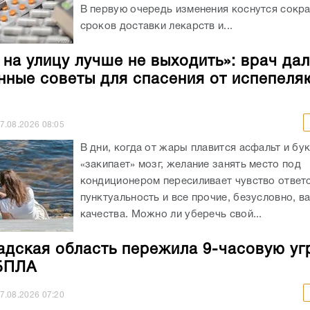
В первую очередь изменения коснутся сокр
сроков доставки лекарств и...
 на улицу лучше не выходить»: врач да
нные советы для спасения от испепел
7.08.2026
08:05
В дни, когда от жары плавится асфальт и бу
«закипает» мозг, желание занять место под
кондиционером пересиливает чувство ответс
пунктуальность и все прочие, безусловно, 
качества. Можно ли уберечь свой...
адская область пережила 9-часовую уг
БПЛА
7.08.2026
07:20