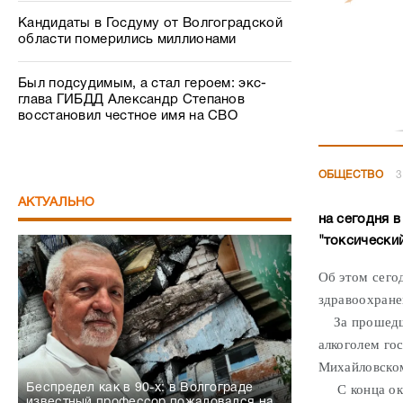
Кандидаты в Госдуму от Волгоградской
области померились миллионами
Был подсудимым, а стал героем: экс-
глава ГИБДД Александр Степанов
восстановил честное имя на СВО
ОБЩЕСТВО
3
АКТУАЛЬНО
на сегодня 
"токсический
Об этом сего
здравоохране
За прошедшие
алкоголем го
Михайловском
С конца октя
Беспредел как в 90-х: в Волгограде
известный профессор пожаловался на