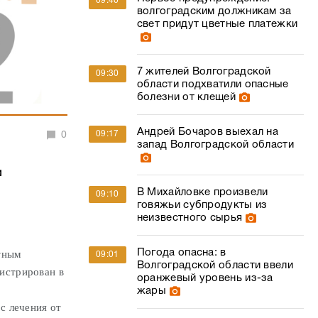
09:40
волгоградским должникам за
свет придут цветные платежки
7 жителей Волгоградской
09:30
области подхватили опасные
болезни от клещей
Андрей Бочаров выехал на
09:17
0
запад Волгоградской области
м
В Михайловке произвели
09:10
говяжьи субпродукты из
неизвестного сырья
Погода опасна: в
тным
09:01
Волгоградской области ввели
гистрирован в
оранжевый уровень из-за
жары
с лечения от