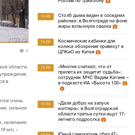
России по триатлону
Столб дыма виден в соседних
14:46
районах: в Волгограде на фоне
жары вспыхнула свалка
Космические кабинки для
14:26
колеса обозрения привезут в
0
ЦПКиО из Китая
«Многие считают, что от
кой области.
14:00
прилета их защитит судьба»:
дупреждение
сотрудник МЧС Вадим Катаев –
ся в
в подкасте ИА «Высота 102»
ется очень
«Дали добро на запуск
13:35
ние, сильное
коптера»: в Волгоградской
области третьи сутки ищут 17-
летнего подростка
, налипание
18 м/с
, -
Юный самокатчик сбил 47-