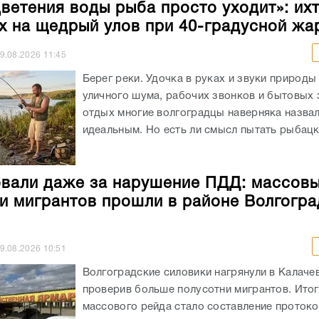
цветения воды рыба просто уходит»: ихт
х на щедрый улов при 40-градусной жа
9.08.2026
11:45
Берег реки. Удочка в руках и звуки природы
уличного шума, рабочих звонков и бытовых 
отдых многие волгоградцы наверняка назва
идеальным. Но есть ли смысл пытать рыбацко
али даже за нарушение ПДД: массов
и мигрантов прошли в районе Волгогра
9.08.2026
10:51
Волгоградские силовики нагрянули в Калаче
проверив больше полусотни мигрантов. Ито
массового рейда стало составление протоко