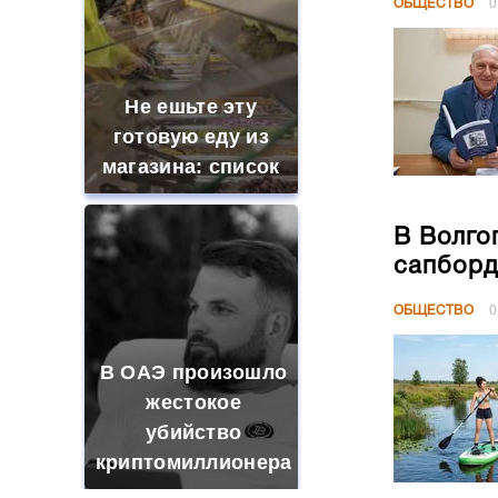
ОБЩЕСТВО
0
Не ешьте эту
готовую еду из
магазина: список
В Волго
сапборд
ОБЩЕСТВО
0
В ОАЭ произошло
жестокое
убийство
криптомиллионера