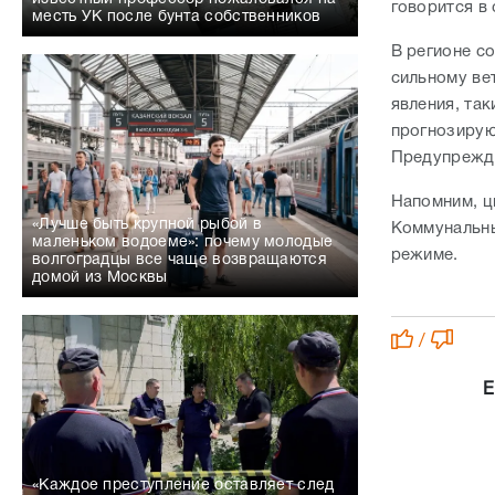
говорится в
месть УК после бунта собственников
В регионе с
сильному ве
явления, та
прогнозирую
Предупрежде
Напомним, ц
«Лучше быть крупной рыбой в
Коммунальны
маленьком водоеме»: почему молодые
режиме.
волгоградцы все чаще возвращаются
домой из Москвы
/
Е
«Каждое преступление оставляет след