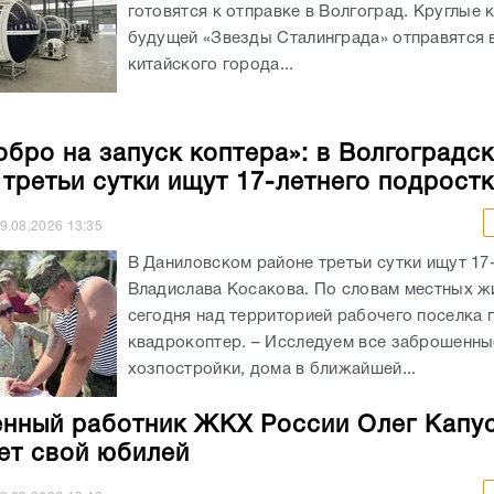
готовятся к отправке в Волгоград. Круглые 
будущей «Звезды Сталинграда» отправятся в
китайского города...
обро на запуск коптера»: в Волгоградс
 третьи сутки ищут 17-летнего подрост
9.08.2026
13:35
В Даниловском районе третьи сутки ищут 17
Владислава Косакова. По словам местных ж
сегодня над территорией рабочего поселка 
квадрокоптер. – Исследуем все заброшенны
хозпостройки, дома в ближайшей...
нный работник ЖКХ России Олег Капу
ет свой юбилей