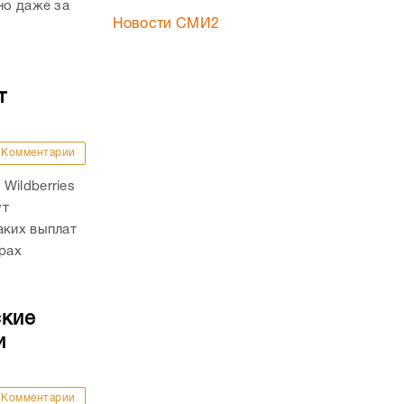
но даже за
Новости СМИ2
т
Комментарии
Wildberries
ут
аких выплат
трах
ские
и
Комментарии