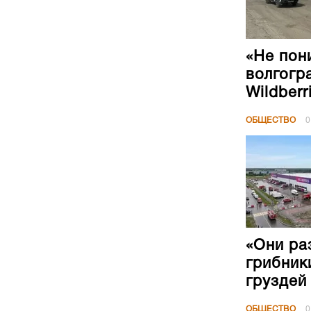
«Не пон
волгогр
Wildberr
ОБЩЕСТВО
0
«Они ра
грибник
груздей
ОБЩЕСТВО
0