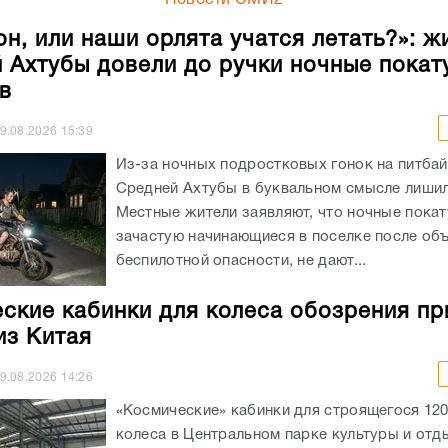
он, или наши орлята учатся летать?»: ж
 Ахтубы довели до ручки ночные покат
в
9.08.2026
15:39
Из-за ночных подростковых гонок на питба
Средней Ахтубы в буквальном смысле лишил
Местные жители заявляют, что ночные покат
зачастую начинающиеся в поселке после об
беспилотной опасности, не дают...
ские кабинки для колеса обозрения пр
з Китая
9.08.2026
14:26
«Космические» кабинки для строящегося 12
колеса в Центральном парке культуры и отд