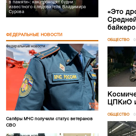
в памяти»: как проходят будни
известного следователя Владимира
«Это др
Сурова
Средней
байкеро
ФЕДЕРАЛЬНЫЕ НОВОСТИ
ОБЩЕСТВО
0
Федеральные новости
Космиче
ЦПКиО и
ОБЩЕСТВО
0
Сапёры МЧС получили статус ветеранов
СВО
Федеральные новости