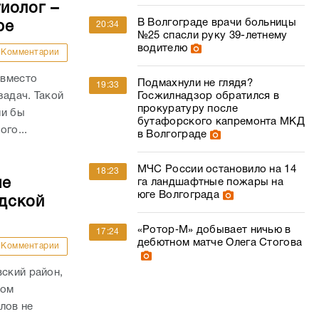
иолог –
В Волгограде врачи больницы
ре
20:34
№25 спасли руку 39-летнему
водителю
Комментарии
 вместо
Подмахнули не глядя?
19:33
задач. Такой
Госжилнадзор обратился в
прокуратуру после
ли бы
бутафорского капремонта МКД
го...
в Волгограде
МЧС России остановило на 14
18:23
ые
га ландшафтные пожары на
юге Волгограда
дской
«Ротор‑М» добывает ничью в
17:24
дебютном матче Олега Стогова
Комментарии
вский район,
гом
лов не