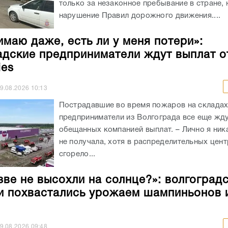
только за незаконное пребывание в стране, 
нарушение Правил дорожного движения....
имаю даже, есть ли у меня потери»:
адские предприниматели ждут выплат о
ies
9.08.2026
10:13
Пострадавшие во время пожаров на складах 
предприниматели из Волгограда все еще жд
обещанных компанией выплат. – Лично я ник
не получала, хотя в распределительных цен
сгорело...
зве не высохли на солнце?»: волгоград
и похвастались урожаем шампиньонов 
9.08.2026
09:48