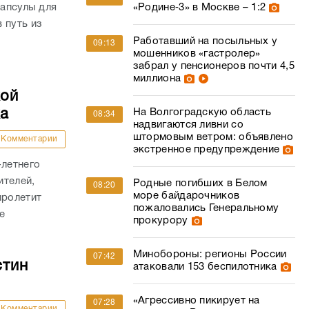
капсулы для
«Родине‑3» в Москве – 1:2
 путь из
Работавший на посыльных у
09:13
мошенников «гастролер»
забрал у пенсионеров почти 4,5
миллиона
кой
ка
На Волгоградскую область
08:34
надвигаются ливни со
штормовым ветром: объявлено
Комментарии
экстренное предупреждение
-летнего
ителей,
Родные погибших в Белом
08:20
море байдарочников
пролетит
пожаловались Генеральному
е
прокурору
Минобороны: регионы России
07:42
стин
атаковали 153 беспилотника
«Агрессивно пикирует на
07:28
Комментарии