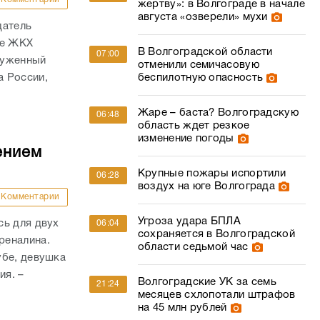
жертву»: в Волгограде в начале
августа «озверели» мухи
датель
ре ЖКХ
В Волгоградской области
07:00
служенный
отменили семичасовую
а России,
беспилотную опасность
Жаре – баста? Волгоградскую
06:48
область ждет резкое
изменение погоды
ением
Крупные пожары испортили
06:28
воздух на юге Волгограда
Комментарии
Угроза удара БПЛА
сь для двух
06:04
сохраняется в Волгоградской
реналина.
области седьмой час
убе, девушка
ия. –
Волгоградские УК за семь
21:24
месяцев схлопотали штрафов
на 45 млн рублей