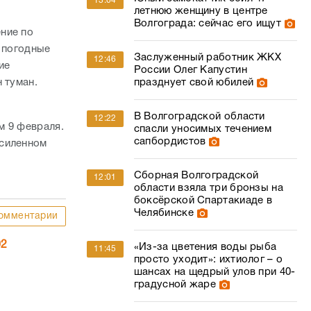
13:04
летнюю женщину в центре
Волгограда: сейчас его ищут
ние по
е погодные
Заслуженный работник ЖКХ
12:46
ие
России Олег Капустин
 туман.
празднует свой юбилей
В Волгоградской области
12:22
м 9 февраля.
спасли уносимых течением
сапбордистов
усиленном
Сборная Волгоградской
12:01
области взяла три бронзы на
боксёрской Спартакиаде в
Челябинске
омментарии
02
«Из-за цветения воды рыба
11:45
просто уходит»: ихтиолог – о
шансах на щедрый улов при 40-
градусной жаре