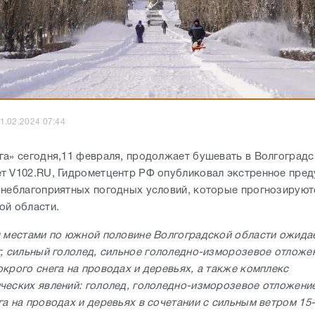
1.02.2024 07:44
га» сегодня,11 февраля, продолжает бушевать в Волгоградс
т V102.RU, Гидрометцентр РФ опубликовал экстренное пре
 неблагоприятных погодных условий, которые прогнозируют
ой области.
я местами по южной половине Волгоградской области ожида
г, сильный гололед, сильное гололедно-изморозевое отложе
окрого снега на проводах и деревьях, а также комплекс
ческих явлений: гололед, гололедно-изморозевое отложение
а на проводах и деревьях в сочетании с сильным ветром 15-