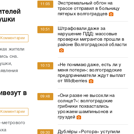
Экстремальный обгон на
11:05
трассе отправил в больницу
ителей
пятерых волгоградцев
ушки
Штрафовали даже за
10:51
нарушение ПДД: массовые
Комментарии
проверки мигрантов прошли в
районе Волгоградской области
йках жители
ись сна.
ушки,
«Не понимаю даже, есть ли у
10:13
меня потери»: волгоградские
ъявления
предприниматели ждут выплат
от Wildberries
ивезут в
«Они разве не высохли на
09:48
солнце?»: волгоградские
грибники похвастались
урожаем шампиньонов и
Комментарии
груздей
0-метрового
ыха
Дублёры «Ротора» уступили
09:30