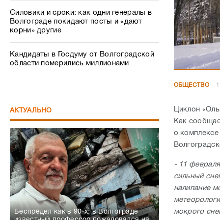
Силовики и сроки: как одни генералы в
Волгограде покидают посты и «дают
корни» другие
Кандидаты в Госдуму от Волгоградской
области померились миллионами
ОБЩЕСТВО
1
Циклон «Оль
АКТУАЛЬНО
Как сообщае
о комплексе
Волгоградск
- 11 феврал
сильный сне
налипание м
метеорологи
мокрого снег
Беспредел как в 90-х: в Волгограде
известный профессор пожаловался на