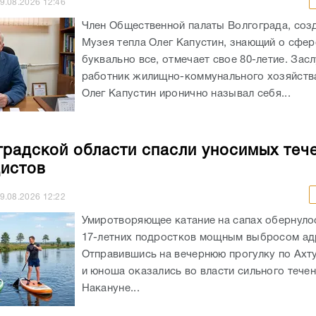
9.08.2026
12:46
Член Общественной палаты Волгограда, соз
Музея тепла Олег Капустин, знающий о сфе
буквально все, отмечает свое 80-летие. За
работник жилищно-коммунального хозяйств
Олег Капустин иронично называл себя...
градской области спасли уносимых теч
истов
9.08.2026
12:22
Умиротворяющее катание на сапах обернуло
17-летних подростков мощным выбросом ад
Отправившись на вечернюю прогулку по Ахт
и юноша оказались во власти сильного течен
Накануне...