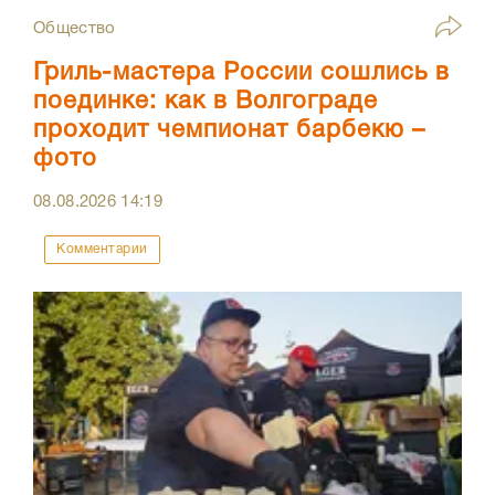
Общество
Гриль-мастера России сошлись в
поединке: как в Волгограде
проходит чемпионат барбекю –
фото
08.08.2026
14:19
Комментарии