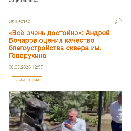
социальных...
Общество
«Всё очень достойно»: Андрей
Бочаров оценил качество
благоустройства сквера им.
Говорухина
08.08.2026
12:57
Комментарии