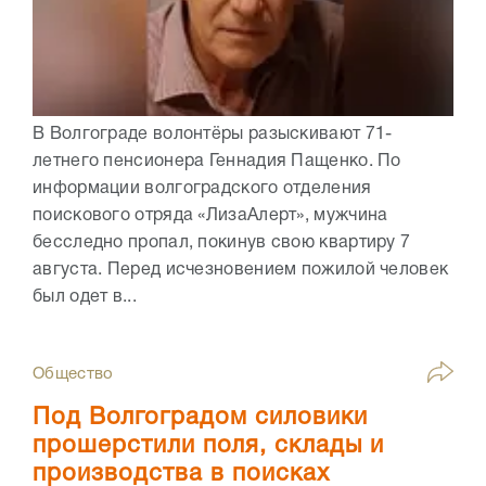
В Волгограде волонтёры разыскивают 71-
летнего пенсионера Геннадия Пащенко. По
информации волгоградского отделения
поискового отряда «ЛизаАлерт», мужчина
бесследно пропал, покинув свою квартиру 7
августа. Перед исчезновением пожилой человек
был одет в...
Общество
Под Волгоградом силовики
прошерстили поля, склады и
производства в поисках