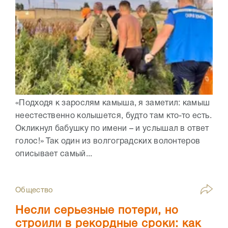
«Подходя к зарослям камыша, я заметил: камыш
неестественно колышется, будто там кто-то есть.
Окликнул бабушку по имени – и услышал в ответ
голос!» Так один из волгоградских волонтеров
описывает самый...
Общество
Несли серьезные потери, но
строили в рекордные сроки: как