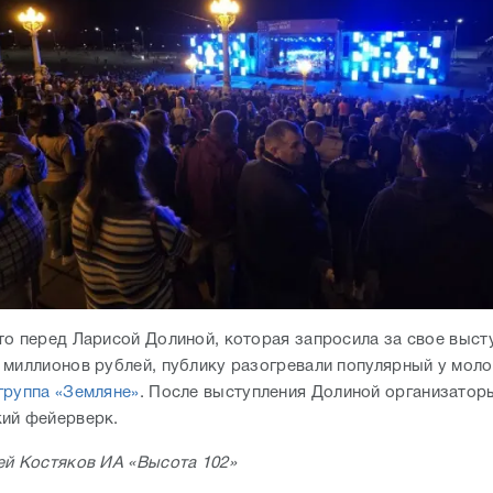
то перед Ларисой Долиной, которая запросила за свое выст
 миллионов рублей, публику разогревали популярный у мо
группа «Земляне»
. После выступления Долиной организатор
кий фейерверк.
ей Костяков ИА «Высота 102»