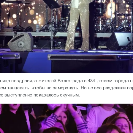
ница поздравила жителей Волгограда с 434-летием города н
сем танцевать, чтобы не замерзнуть. Но не все разделили п
е выступление показалось скучным.