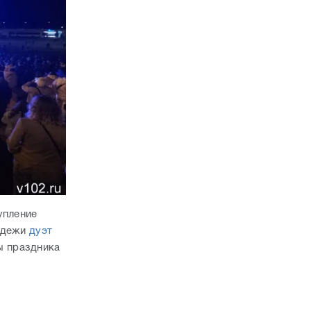
упление
лодежи
дуэт
ы праздника