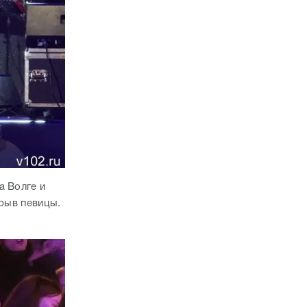
а Волге и
орыв певицы.