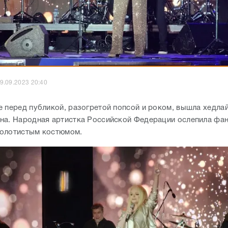
9.09.2023 20:40
е перед публикой, разогретой попсой и роком, вышла хедла
на. Народная артистка Российской Федерации ослепила фа
олотистым костюмом.