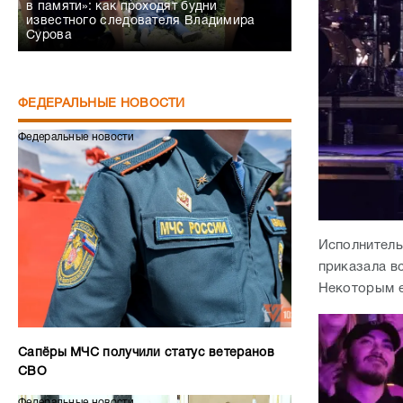
в памяти»: как проходят будни
известного следователя Владимира
Сурова
ФЕДЕРАЛЬНЫЕ НОВОСТИ
Федеральные новости
Исполнитель
приказала в
Некоторым е
Сапёры МЧС получили статус ветеранов
СВО
Федеральные новости