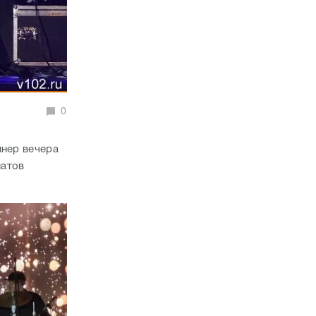
0
йнер вечера
натов