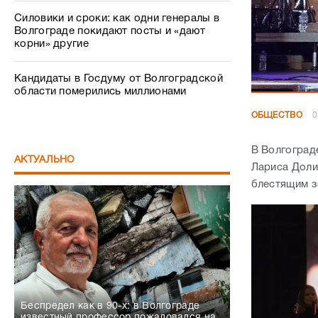
Силовики и сроки: как одни генералы в
Волгограде покидают посты и «дают
корни» другие
Кандидаты в Госдуму от Волгоградской
области померились миллионами
ОБЩЕСТВО
0
В Волгоград
АКТУАЛЬНО
Лариса Доли
блестящим з
Беспредел как в 90-х: в Волгограде
известный профессор пожаловался на