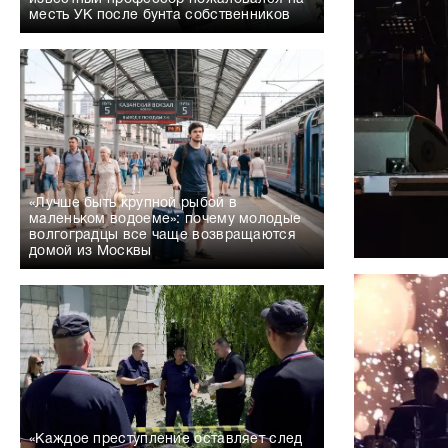
месть УК после бунта собственников
«Лучше быть крупной рыбой в
маленьком водоеме»: почему молодые
волгоградцы все чаще возвращаются
домой из Москвы
«Каждое преступление оставляет след