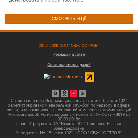
действовать и по сей час. По...
СМОТРЕТЬ ЕЩЁ
2006-2026 ООО "СВЖ"ОСТРОВ"
Реклама на сайте
Системы рекомендаций
Сетевое издание Информационное агентство "Высота 102"
зарегистрировано Федеральной службой по надзору в сфере
связи, информационных технологий и массовых коммуникаций
(Роскомнадзор). Регистрационный номер Эл № ФС77-73619 от
07.09.2018г.
Главный редактор ИА "Высота 102" Соколова Евгения
Александровна
Учредитель ИА "Высота 102" - ООО "СВЖ "ОСТРОВ"