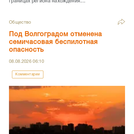
границах региона нахождения....
Общество
Под Волгоградом отменена
семичасовая беспилотная
опасность
08.08.2026
06:10
Комментарии