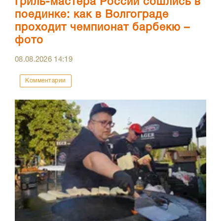
Гриль-мастера России сошлись в
поединке: как в Волгограде
проходит чемпионат барбекю –
фото
08.08.2026
14:19
Комментарии