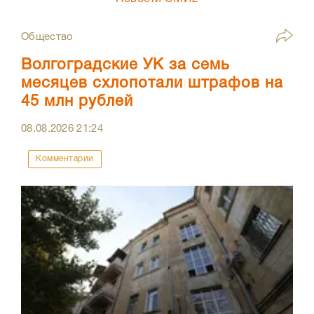
Общество
Волгоградские УК за семь
месяцев схлопотали штрафов на
45 млн рублей
08.08.2026
21:24
Комментарии