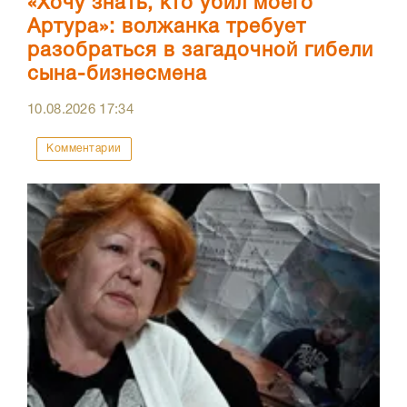
«Хочу знать, кто убил моего
Артура»: волжанка требует
разобраться в загадочной гибели
сына-бизнесмена
10.08.2026
17:34
Комментарии