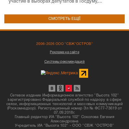
участие в выборах депутатов в Госдуму,...
СМОТРЕТЬ ЕЩЁ
2006-2026 ООО "СВЖ"ОСТРОВ"
Реклама на сайте
Системы рекомендаций
Сетевое издание Информационное агентство "Высота 102"
зарегистрировано Федеральной службой по надзору в сфере
связи, информационных технологий и массовых коммуникаций
(Роскомнадзор). Регистрационный номер Эл № ФС77-73619 от
07.09.2018г.
Главный редактор ИА "Высота 102" Соколова Евгения
Александровна
Учредитель ИА "Высота 102" - ООО "СВЖ "ОСТРОВ"