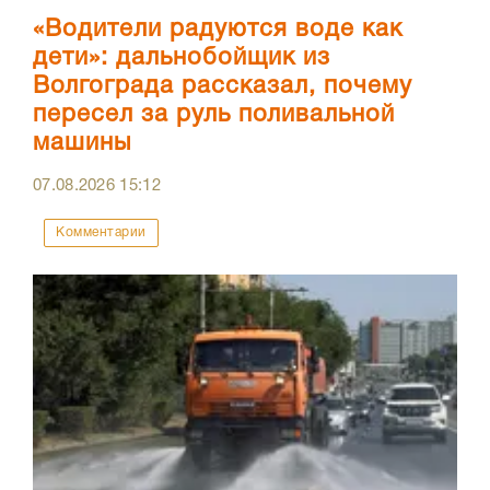
«Водители радуются воде как
дети»: дальнобойщик из
Волгограда рассказал, почему
пересел за руль поливальной
машины
07.08.2026
15:12
Комментарии