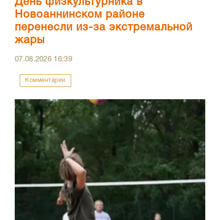
День физкультурника в
Новоаннинском районе
перенесли из-за экстремальной
жары
07.08.2026
16:39
Комментарии