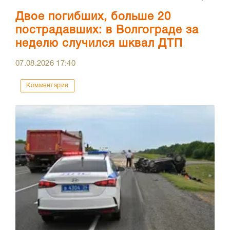
Двое погибших, больше 20
пострадавших: в Волгограде за
неделю случился шквал ДТП
07.08.2026
17:40
Комментарии