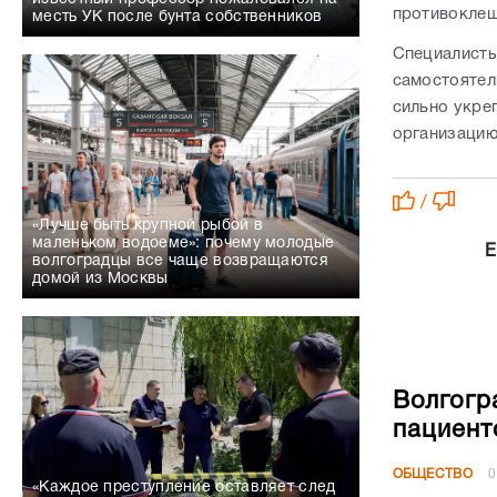
противоклещ
месть УК после бунта собственников
Специалисты
самостоятел
сильно укре
организацию 
/
«Лучше быть крупной рыбой в
маленьком водоеме»: почему молодые
Е
волгоградцы все чаще возвращаются
домой из Москвы
Волгогр
пациент
ОБЩЕСТВО
0
«Каждое преступление оставляет след