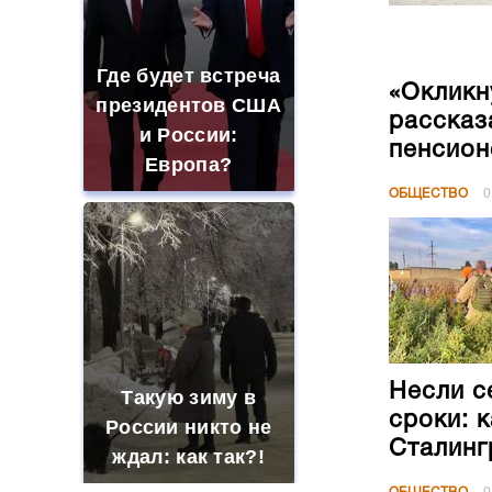
Где будет встреча
«Окликн
президентов США
рассказ
и России:
пенсион
Европа?
ОБЩЕСТВО
0
Несли с
Такую зиму в
сроки: 
России никто не
Сталинг
ждал: как так?!