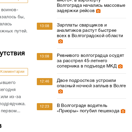
много»: в аэропорту
Волгограда начались массовые
 воинов-
задержки рейсов
азалось бы,
валась
Зарплаты сварщиков и
13:08
аналитиков растут быстрее
жных путей.
всех в Волгоградской области
утствия
Ревнивого волгоградца осудят
13:08
за расстрел 45-летнего
соперника в подъезде МКД
Комментарии
Двое подростков устроили
12:46
бывшего
опасный ночной заплыв в Волге
сегодня
или из-за
подрядчика.
В Волгограде водитель
12:23
«Приоры» погубил пешехода
первом...
в