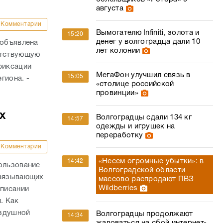
августа
Комментарии
Вымогателю Infiniti, золота и
15:20
денег у волгоградца дали 10
 объявлена
лет колонии
етствующую
фиксации
МегаФон улучшил связь в
15:05
гиона. -
«столице российской
провинции»
х
Волгоградцы сдали 134 кг
14:57
одежды и игрушек на
переработку
Комментарии
«Несем огромные убытки»: в
14:42
ользование
Волгоградской области
связывающих
массово распродают ПВЗ
Wildberries
списании
. Как
оздушной
Волгоградцы продолжают
14:34