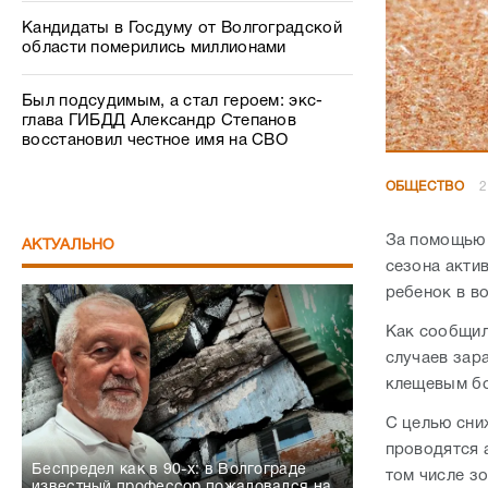
Кандидаты в Госдуму от Волгоградской
области померились миллионами
Был подсудимым, а стал героем: экс-
глава ГИБДД Александр Степанов
восстановил честное имя на СВО
ОБЩЕСТВО
2
За помощью 
АКТУАЛЬНО
сезона акти
ребенок в во
Как сообщил
случаев зар
клещевым бо
С целью сни
проводятся 
Беспредел как в 90-х: в Волгограде
том числе з
известный профессор пожаловался на