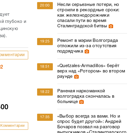
Несли серьезные потери, но
20:00
строили в рекордные сроки:
дует
как железнодорожники
спасали пути во время
й глубоко и
Сталинградской битвы
ицинскую
а).
Ремонт в мэрии Волгограда
19:25
отложили из-за отсутствия
подрядчика
омментарии
«Quetzales‑Armadillos» берёт
18:51
02
верх над «Ротором» во втором
раунде
Раненая наркоманкой
18:22
волгоградка скончалась в
больнице
500
«Выбор всегда за вами. Но и
17:35
спрос будет другой»: Андрей
Комментарии
Бочаров позвал на разговор
выпускников «Сталинградского