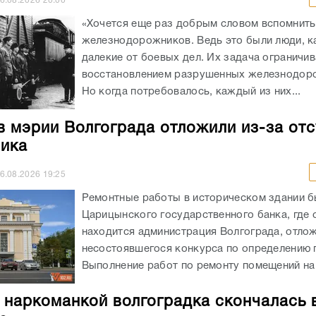
6.08.2026
20:00
«Хочется еще раз добрым словом вспомнить
железнодорожников. Ведь это были люди, к
далекие от боевых дел. Их задача ограничи
восстановлением разрушенных железнодоро
Но когда потребовалось, каждый из них...
в мэрии Волгограда отложили из-за отс
ика
6.08.2026
19:25
Ремонтные работы в историческом здании 
Царицынского государственного банка, где 
находится администрация Волгограда, отлож
несостоявшегося конкурса по определению 
Выполнение работ по ремонту помещений на 
 наркоманкой волгоградка скончалась 