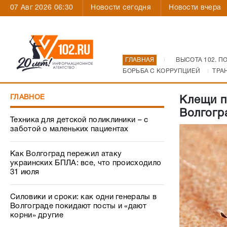
07 Авг 2026 06:30
Новости сегодня
Новости вчера
ГЛАВНАЯ
ВЫСОТА 102. П
БОРЬБА С КОРРУПЦИЕЙ
ТРА
ГЛАВНОЕ
Клещи п
Волгогр
Техника для детской поликлиники – с
заботой о маленьких пациентах
Как Волгоград пережил атаку
украинских БПЛА: все, что происходило
31 июля
Силовики и сроки: как одни генералы в
Волгограде покидают посты и «дают
корни» другие