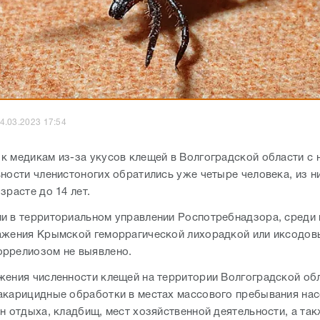
4.03.2023 17:54
к медикам из-за укусов клещей в Волгоградской области с 
вности членистоногих обратились уже четыре человека, из н
зрасте до 14 лет.
и в территориальном управлении Роспотребнадзора, среди
ажения Крымской геморрагической лихорадкой или иксодо
ррелиозом не выявлено.
жения численности клещей на территории Волгоградской об
акарицидные обработки в местах массового пребывания нас
он отдыха, кладбищ, мест хозяйственной деятельности, а та