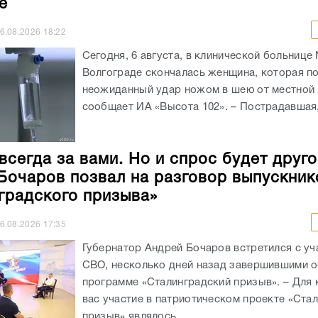
е
6.08.2026
18:22
Сегодня, 6 августа, в клинической больнице
Волгограде скончалась женщина, которая п
неожиданный удар ножом в шею от местной 
сообщает ИА «Высота 102». – Пострадавшая, 
всегда за вами. Но и спрос будет друго
Бочаров позвал на разговор выпускник
градского призыва»
6.08.2026
17:35
Губернатор Андрей Бочаров встретился с уч
СВО, несколько дней назад завершившими о
программе «Сталинградский призыв». – Для 
вас участие в патриотическом проекте «Ста
призыв» являлось...