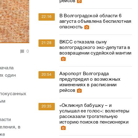
рейсов
В Волгоградской области 6
22:16
августа объявлена беспилотная
опасность
ВКСС отказала сыну
21:28
волгоградского экс-депутата в
0
возвращении судейской мантии
начала
Аэропорт Волгограда
20:54
их один
предупредил о возможных
изменениях в расписании
рейсов
 покусанных
вым
«Окликнул бабушку – и
20:35
услышал ее голос»: волонтеры
рассказали трогательную
ласти
историю поисков пенсионерки
еления, в
кже