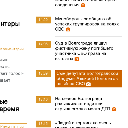
жаловаться на сбой интернет-
соединения
Минобороны сообщило об
14:29
онтеры
успехах группировок на полях
СВО
Суд в Волгограде лишил
14:06
фиктивную жену погибшего
Комментарии
участника СВО права на
выплаты
амыш
есть.
Сын депутата Волгоградской
вет голос!»
13:39
облдумы Алексей Пополитов
ывает
погиб на СВО
На севере Волгограда
13:16
ные
разыскивают водителя,
 время
скрывшегося с места ДТП
«Людей в терминале очень
13:15
Комментарии