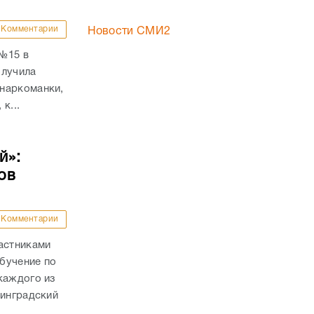
Комментарии
Новости СМИ2
 №15 в
олучила
наркоманки,
к...
й»:
ов
Комментарии
астниками
бучение по
каждого из
линградский