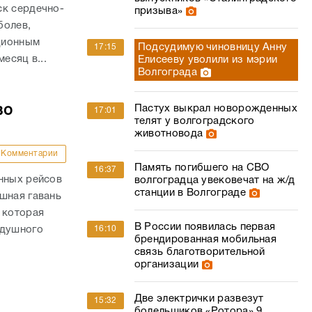
ск сердечно-
призыва»
болев,
ационным
Подсудимую чиновницу Анну
17:15
есяц в...
Елисееву уволили из мэрии
Волгограда
Пастух выкрал новорожденных
во
17:01
телят у волгоградского
животновода
Комментарии
Память погибшего на СВО
16:37
нных рейсов
волгоградца увековечат на ж/д
станции в Волгограде
шная гавань
 которая
В России появилась первая
16:10
здушного
брендированная мобильная
связь благотворительной
организации
Две электрички развезут
15:32
болельщиков «Ротора» 9