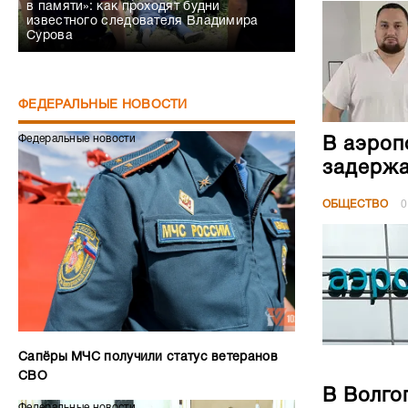
в памяти»: как проходят будни
известного следователя Владимира
Сурова
ФЕДЕРАЛЬНЫЕ НОВОСТИ
Федеральные новости
В аэроп
задержа
ОБЩЕСТВО
0
Сапёры МЧС получили статус ветеранов
СВО
В Волго
Федеральные новости