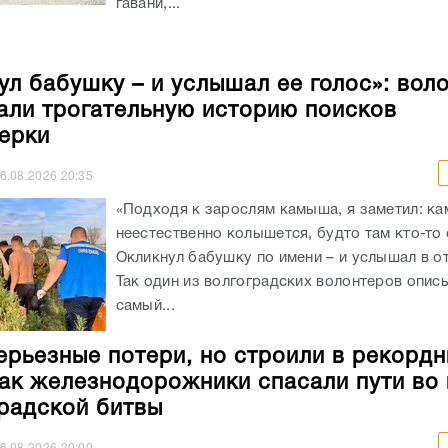
гавани,...
ул бабушку – и услышал ее голос»: вол
али трогательную историю поисков
ерки
6.08.2026
20:35
«Подходя к зарослям камыша, я заметил: к
неестественно колышется, будто там кто-то 
Окликнул бабушку по имени – и услышал в от
Так один из волгоградских волонтеров опис
самый...
ерьезные потери, но строили в рекорд
как железнодорожники спасали пути во
радской битвы