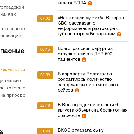
налета БПЛА
лгоградской
ии. Как
«Настоящий мужик!»: Ветеран
07:02
СВО рассказал о
неформальном разговоре с
 это первое
губернатором Бочаровым
низации,...
Волгоградский хирург за
06:15
опасные
отпуск принял в ЛНР 500
пациентов
Комментарии
В аэропорту Волгограда
05:59
сократилось количество
дицинские
задержанных и отмененных
ек, которые
рейсов
 на природе
.
В Волгоградской области 6
22:16
августа объявлена беспилотная
опасность
ВКСС отказала сыну
21:28
й