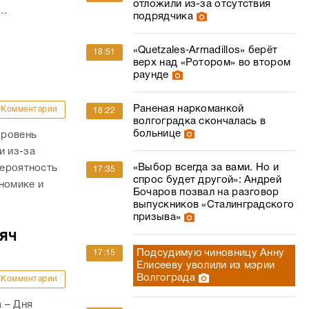
отложили из-за отсутствия
..
подрядчика
«Quetzales‑Armadillos» берёт
18:51
верх над «Ротором» во втором
раунде
Раненая наркоманкой
Комментарии
18:22
волгоградка скончалась в
больнице
уровень
и из-за
«Выбор всегда за вами. Но и
вероятность
17:35
спрос будет другой»: Андрей
номике и
Бочаров позвал на разговор
выпускников «Сталинградского
призыва»
сяч
Подсудимую чиновницу Анну
17:15
Елисееву уволили из мэрии
Волгограда
Комментарии
 – Дня