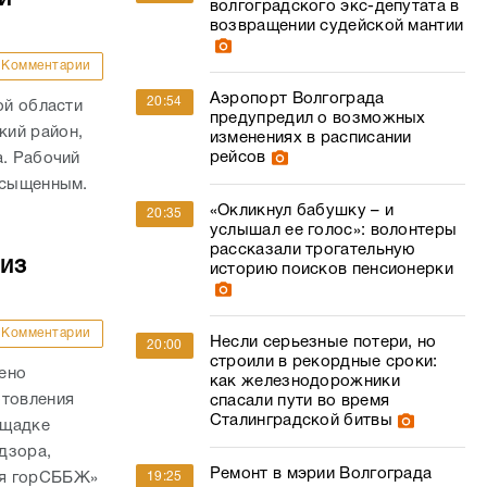
волгоградского экс-депутата в
возвращении судейской мантии
Комментарии
Аэропорт Волгограда
20:54
ой области
предупредил о возможных
кий район,
изменениях в расписании
рейсов
а. Рабочий
асыщенным.
«Окликнул бабушку – и
20:35
услышал ее голос»: волонтеры
рассказали трогательную
из
историю поисков пенсионерки
Комментарии
Несли серьезные потери, но
20:00
строили в рекордные сроки:
ено
как железнодорожники
отовления
спасали пути во время
Сталинградской битвы
ощадке
дзора,
Ремонт в мэрии Волгограда
19:25
ая горСББЖ»