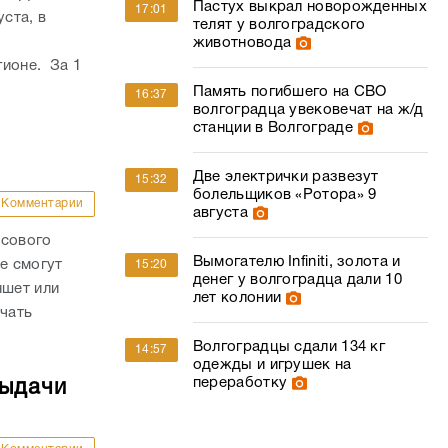
Пастух выкрал новорожденных
17:01
ста, в
телят у волгоградского
животновода
гионе. За 1
Память погибшего на СВО
16:37
волгоградца увековечат на ж/д
станции в Волгограде
Две электрички развезут
15:32
болельщиков «Ротора» 9
Комментарии
августа
осового
Вымогателю Infiniti, золота и
е смогут
15:20
денег у волгоградца дали 10
ншет или
лет колонии
ачать
Волгоградцы сдали 134 кг
14:57
одежды и игрушек на
переработку
выдачи