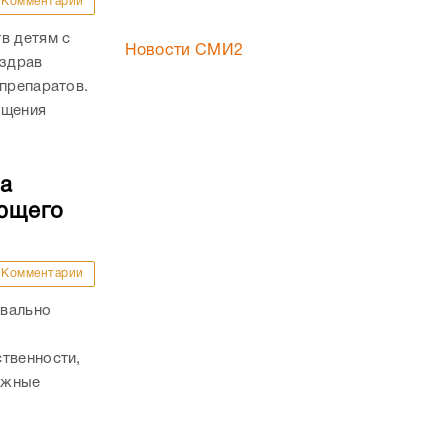
Комментарии
в детям с
Новости СМИ2
нздрав
 препаратов.
ащения
ла
яющего
Комментарии
квально
твенности,
важные