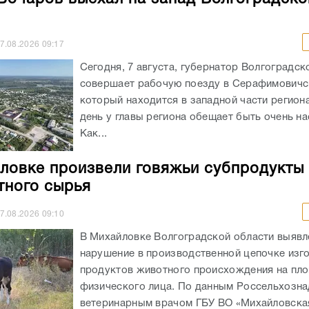
7.08.2026
09:17
Сегодня, 7 августа, губернатор Волгоградск
совершает рабочую поезду в Серафимовичс
который находится в западной части регион
день у главы региона обещает быть очень н
Как...
ловке произвели говяжьи субпродукты 
тного сырья
7.08.2026
09:10
В Михайловке Волгоградской области выявл
нарушение в производственной цепочке изг
продуктов животного происхождения на пл
физического лица. По данным Россельхозна
ветеринарным врачом ГБУ ВО «Михайловск