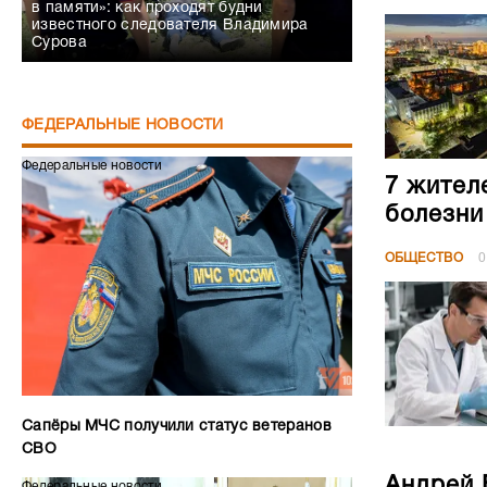
в памяти»: как проходят будни
известного следователя Владимира
Сурова
ФЕДЕРАЛЬНЫЕ НОВОСТИ
Федеральные новости
7 жител
болезни
ОБЩЕСТВО
0
Сапёры МЧС получили статус ветеранов
СВО
Андрей 
Федеральные новости