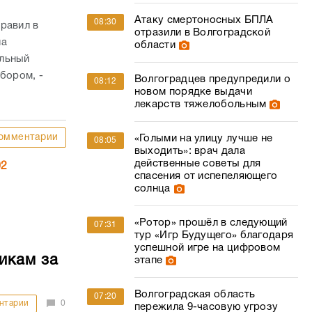
Атаку смертоносных БПЛА
08:30
равил в
отразили в Волгоградской
на
области
ельный
бором, -
Волгоградцев предупредили о
08:12
новом порядке выдачи
лекарств тяжелобольным
омментарии
«Голыми на улицу лучше не
08:05
выходить»: врач дала
действенные советы для
02
спасения от испепеляющего
солнца
«Ротор» прошёл в следующий
07:31
тур «Игр Будущего» благодаря
успешной игре на цифровом
икам за
этапе
Волгоградская область
07:20
нтарии
0
пережила 9-часовую угрозу