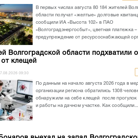
В первых числах августа 80 184 жителей Во
области получат «желтые» долговые квитанц
сообщили ИА «Высота 102» в ПАО
«Волгоградэнергосбыт», цветная платежка –
предупреждение от ресурсоснабжающей орга
ей Волгоградской области подхватили 
 от клещей
7.08.2026
09:30
По данным на начало августа 2026 года в ме
организации региона обратились 1308 челов
обнаружили на себе клещей после прогулок
и работы на дачном участке. Как сообщили..
Бочаров выехал на запад Волгоградско