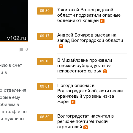
7 жителей Волгоградской
09:30
области подхватили опасные
болезни от клещей
Андрей Бочаров выехал на
09:17
запад Волгоградской области
0
В Михайловке произвели
09:10
нию в счет
говяжьи субпродукты из
неизвестного сырья
й в
Погода опасна: в
09:01
о отделения
Волгоградской области ввели
оранжевый уровень из-за
торые ему
жары
мобилем в
ь штраф и по
Волгоградстат насчитал в
08:50
сти мужчины
регионе почти 99 тысяч
й
строителей