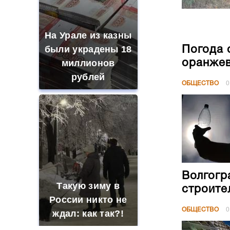
На Урале из казны
были украдены 18
Погода 
миллионов
оранжев
рублей
ОБЩЕСТВО
0
Волгогр
Такую зиму в
строите
России никто не
ОБЩЕСТВО
0
ждал: как так?!