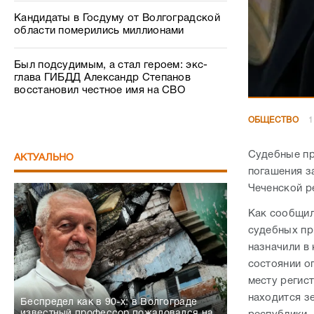
Кандидаты в Госдуму от Волгоградской
области померились миллионами
Был подсудимым, а стал героем: экс-
глава ГИБДД Александр Степанов
восстановил честное имя на СВО
ОБЩЕСТВО
1
Судебные пр
АКТУАЛЬНО
погашения з
Чеченской р
Как сообщил
судебных пр
назначили в
состоянии о
месту регис
находится з
Беспредел как в 90-х: в Волгограде
известный профессор пожаловался на