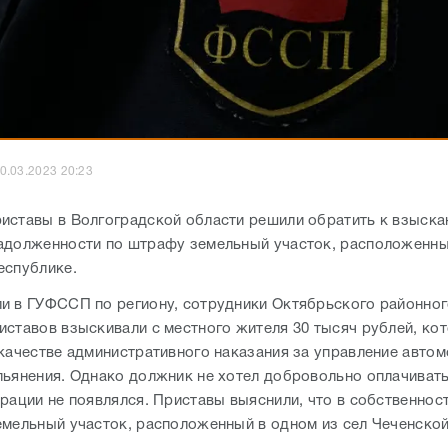
0.03.2023 20:23
иставы в Волгоградской области решили обратить к взыска
адолженности по штрафу земельный участок, расположенны
еспублике.
и в ГУФССП по региону, сотрудники Октябрьского районног
иставов взыскивали с местного жителя 30 тысяч рублей, ко
 качестве административного наказания за управление авто
пьянения. Однако должник не хотел добровольно оплачиват
трации не появлялся. Приставы выяснили, что в собственно
емельный участок, расположенный в одном из сел Чеченско