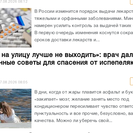
7.08.2026
08:12
В России изменится порядок выдачи лекарст
тяжелыми и орфанными заболеваниями. Ми
намерен усилить контроль за выдачей таких
В первую очередь изменения коснутся сокр
сроков доставки лекарств и...
 на улицу лучше не выходить»: врач да
нные советы для спасения от испепел
7.08.2026
08:05
В дни, когда от жары плавится асфальт и бу
«закипает» мозг, желание занять место под
кондиционером пересиливает чувство ответс
пунктуальность и все прочие, безусловно, 
качества. Можно ли уберечь свой...