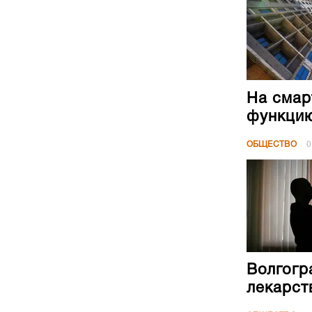
На смар
функци
ОБЩЕСТВО
0
Волгогр
лекарст