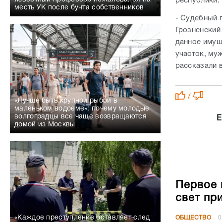
республики.
месть УК после бунта собственников
- Судебный 
Грозненский
данное имущ
участок, му
рассказали 
/
«Лучше быть крупной рыбой в
маленьком водоеме»: почему молодые
волгоградцы все чаще возвращаются
Е
домой из Москвы
Первое 
свет пр
«Каждое преступление оставляет след
ОБЩЕСТВО
0