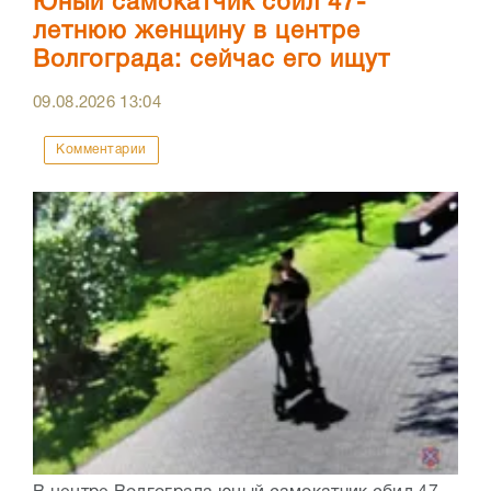
Юный самокатчик сбил 47-
летнюю женщину в центре
Волгограда: сейчас его ищут
09.08.2026
13:04
Комментарии