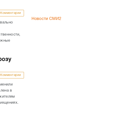
Комментарии
Новости СМИ2
квально
твенности,
важные
розу
Комментарии
тменили
лена в
 жителям
мещениях.