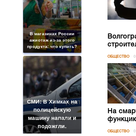
В магазинах России
Волгогр
ажиотаж из-за этого
строите
продукта: что купить?
ОБЩЕСТВО
0
СМИ: В Химках на
полицейскую
На смар
машину напали и
функци
подожгли.
ОБЩЕСТВО
0