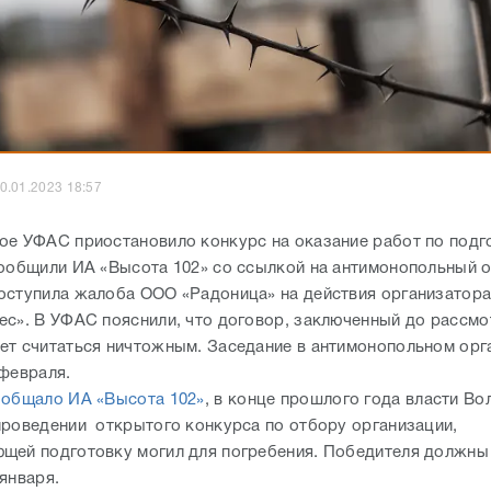
0.01.2023 18:57
ое УФАС приостановило конкурс на оказание работ по подг
сообщили ИА «Высота 102» со ссылкой на антимонопольный о
оступила жалоба ООО «Радоница» на действия организатора
ес». В УФАС пояснили, что договор, заключенный до рассмо
ет считаться ничтожным. Заседание в антимонопольном орг
 февраля.
ообщало ИА «Высота 102»
, в конце прошлого года власти Во
проведении открытого конкурса по отбору организации,
щей подготовку могил для погребения. Победителя должны
 января.