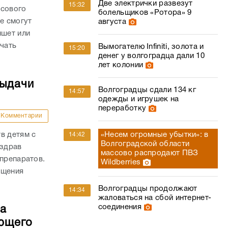
Две электрички развезут
15:32
осового
болельщиков «Ротора» 9
е смогут
августа
ншет или
ачать
Вымогателю Infiniti, золота и
15:20
денег у волгоградца дали 10
лет колонии
выдачи
Волгоградцы сдали 134 кг
14:57
одежды и игрушек на
переработку
Комментарии
«Несем огромные убытки»: в
в детям с
14:42
Волгоградской области
нздрав
массово распродают ПВЗ
 препаратов.
Wildberries
ащения
Волгоградцы продолжают
14:34
жаловаться на сбой интернет-
соединения
ла
яющего