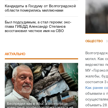
Кандидаты в Госдуму от Волгоградской
области померились миллионами
Был подсудимым, а стал героем: экс-
глава ГИБДД Александр Степанов
восстановил честное имя на СВО
ОБЩЕСТВО
3
Волгоградск
АКТУАЛЬНО
могил. Как 
ведомство п
МУ «Горэкол
жалобы, буд
состоится 3
Как ранее с
объявили о 
осуществляю
Беспредел как в 90-х: в Волгограде
объявить 28
известный профессор пожаловался на