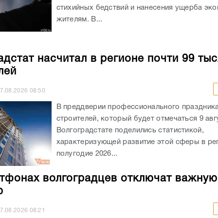
стихийных бедствий и нанесения ущерба эко
жителям. В...
адстат насчитал в регионе почти 99 ты
лей
7.08.2026
08:50
В преддверии профессионального праздника
строителей, который будет отмечаться 9 авгу
Волгоградстате поделились статистикой,
характеризующей развитие этой сферы в ре
полугодие 2026...
тфонах волгоградцев отключат важную
ю
7.08.2026
08:21