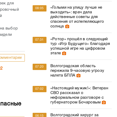
еек для
«Голыми на улицу лучше не
08:05
ировочный
выходить»: врач дала
й
действенные советы для
спасения от испепеляющего
солнца
 на выбор
видели
«Ротор» прошёл в следующий
07:31
тур «Игр Будущего» благодаря
успешной игре на цифровом
этапе
омментарии
Волгоградская область
07:20
02
пережила 9-часовую угрозу
налета БПЛА
«Настоящий мужик!»: Ветеран
07:02
СВО рассказал о
неформальном разговоре с
губернатором Бочаровым
опасные
Волгоградский хирург за
06:15