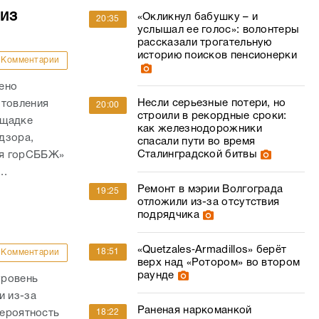
из
«Окликнул бабушку – и
20:35
услышал ее голос»: волонтеры
рассказали трогательную
историю поисков пенсионерки
Комментарии
ено
Несли серьезные потери, но
отовления
20:00
строили в рекордные сроки:
ощадке
как железнодорожники
дзора,
спасали пути во время
Сталинградской битвы
ая горСББЖ»
..
Ремонт в мэрии Волгограда
19:25
отложили из-за отсутствия
подрядчика
«Quetzales‑Armadillos» берёт
18:51
Комментарии
верх над «Ротором» во втором
раунде
уровень
и из-за
Раненая наркоманкой
18:22
вероятность