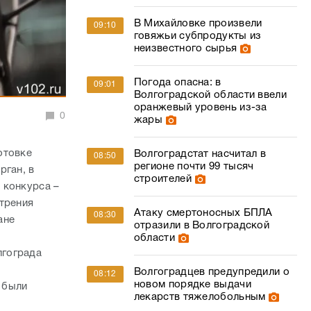
В Михайловке произвели
09:10
говяжьи субпродукты из
неизвестного сырья
Погода опасна: в
09:01
Волгоградской области ввели
оранжевый уровень из-за
0
жары
отовке
Волгоградстат насчитал в
08:50
регионе почти 99 тысяч
рган, в
строителей
 конкурса –
трения
Атаку смертоносных БПЛА
08:30
ане
отразили в Волгоградской
области
лгограда
Волгоградцев предупредили о
08:12
новом порядке выдачи
 были
лекарств тяжелобольным