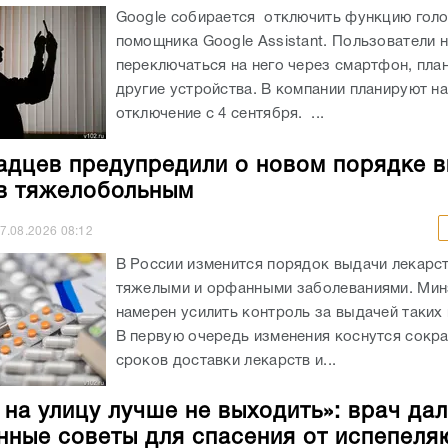
Google собирается отключить функцию гол
помощника Google Assistant. Пользователи н
переключаться на него через смартфон, пла
другие устройства. В компании планируют н
отключение с 4 сентября. ...
адцев предупредили о новом порядке 
в тяжелобольным
7.08.2026
08:12
В России изменится порядок выдачи лекарст
тяжелыми и орфанными заболеваниями. Ми
намерен усилить контроль за выдачей таких
В первую очередь изменения коснутся сокр
сроков доставки лекарств и...
 на улицу лучше не выходить»: врач да
нные советы для спасения от испепел