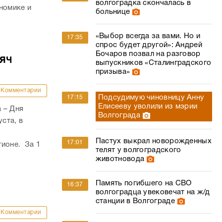
волгоградка скончалась в
номике и
больнице
«Выбор всегда за вами. Но и
17:35
спрос будет другой»: Андрей
Бочаров позвал на разговор
сяч
выпускников «Сталинградского
призыва»
Комментарии
Подсудимую чиновницу Анну
17:15
Елисееву уволили из мэрии
 – Дня
Волгограда
ста, в
Пастух выкрал новорожденных
17:01
гионе. За 1
телят у волгоградского
животновода
Память погибшего на СВО
16:37
волгоградца увековечат на ж/д
станции в Волгограде
Комментарии