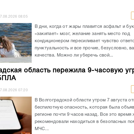
7.08.2026
08:05
В дни, когда от жары плавится асфальт и бу
«закипает» мозг, желание занять место под
кондиционером пересиливает чувство ответс
пунктуальность и все прочие, безусловно, 
качества. Можно ли уберечь свой...
адская область пережила 9-часовую уг
БПЛА
7.08.2026
07:20
В Волгоградской области утром 7 августа о
беспилотную опасность, которая была объяв
регионе почти 9 часов назад. Все это время
рекомендовали находиться в безопасных по
МЧС...