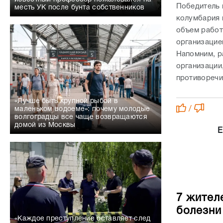
Победитель 
месть УК после бунта собственников
колумбария 
объем работ
организацие
Напомним, р
организации
противоречи
«Лучше быть крупной рыбой в
/
маленьком водоеме»: почему молодые
волгоградцы все чаще возвращаются
домой из Москвы
Е
7 жител
болезни
«Каждое преступление оставляет след