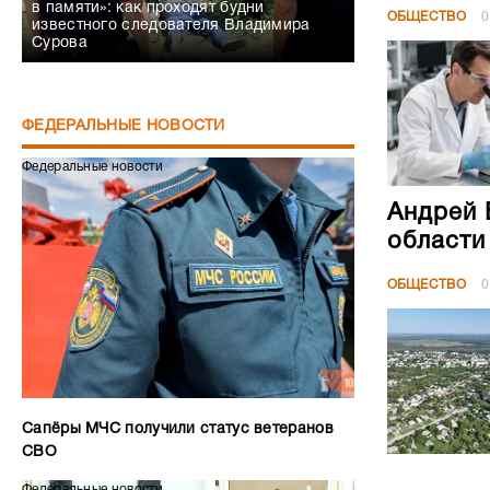
в памяти»: как проходят будни
ОБЩЕСТВО
0
известного следователя Владимира
Сурова
ФЕДЕРАЛЬНЫЕ НОВОСТИ
Федеральные новости
Андрей 
области
ОБЩЕСТВО
0
Сапёры МЧС получили статус ветеранов
СВО
Федеральные новости