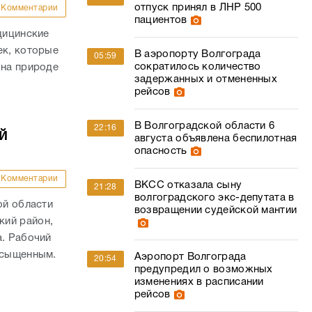
отпуск принял в ЛНР 500
Комментарии
пациентов
дицинские
ек, которые
В аэропорту Волгограда
05:59
сократилось количество
 на природе
задержанных и отмененных
.
рейсов
В Волгоградской области 6
22:16
й
августа объявлена беспилотная
опасность
Комментарии
ВКСС отказала сыну
21:28
волгоградского экс-депутата в
ой области
возвращении судейской мантии
кий район,
а. Рабочий
асыщенным.
Аэропорт Волгограда
20:54
предупредил о возможных
изменениях в расписании
рейсов