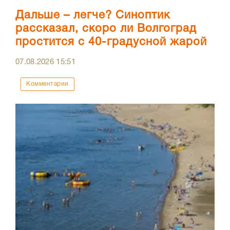
Дальше – легче? Синоптик
рассказал, скоро ли Волгоград
простится с 40-градусной жарой
07.08.2026
15:51
Комментарии