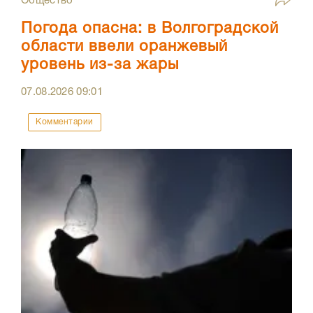
Общество
Погода опасна: в Волгоградской
области ввели оранжевый
уровень из-за жары
07.08.2026
09:01
Комментарии