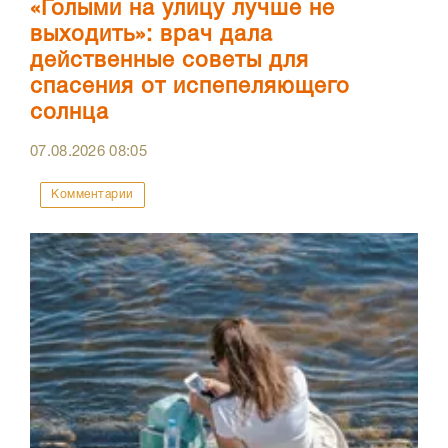
«Голыми на улицу лучше не
выходить»: врач дала
действенные советы для
спасения от испепеляющего
солнца
07.08.2026
08:05
Комментарии