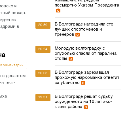
Камышина наградили
посмертно Указом Президента
ировском
фтный пожар.
виден из
В Волгограде наградили сто
20:59
кадрами в
лучших спортсменов и
тренеров
Молодую волгоградку с
20:24
опухолью спасли от паралича
на
стопы
Комментарии
В Волгограде зарезавшая
20:03
е с десантом
прохожую наркоманка ответит
л тест-
за убийство
дыха
В Волгограде решат судьбу
19:31
осужденного на 10 лет экс-
.
главы района