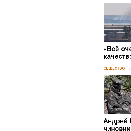
«Всё оч
качеств
ОБЩЕСТВО
0
Андрей 
чиновни