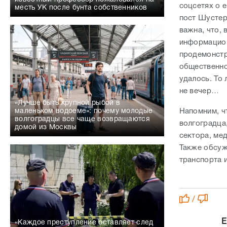
соцсетях о 
месть УК после бунта собственников
пост Шустер
важна, что, 
информацион
продемонстр
общественно
удалось. То 
не вечер…
«Лучше быть крупной рыбой в
Напомним, ч
маленьком водоеме»: почему молодые
волгоградцы все чаще возвращаются
волгоградца
домой из Москвы
сектора, ме
Также обсуж
транспорта 
/
Е
«Каждое преступление оставляет след