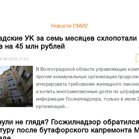
Новости СМИ2
адские УК за семь месяцев схлопотали
 на 45 млн рублей
8.08.2026
21:24
В Волгоградской области управляющие комп
прочие коммунальные организации продолж
игнорировать требования жилищного законо
и копить многомиллионные долги по штрафа
информации Госжилнадзора, только в июле 2
организаций...
ули не глядя? Госжилнадзор обратился
туру после бутафорского капремонта 
аде