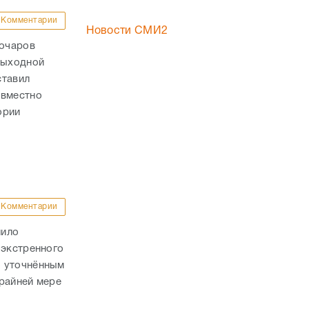
Комментарии
Новости СМИ2
Бочаров
выходной
ставил
овместно
ории
Комментарии
лило
 экстренного
о уточнённым
райней мере