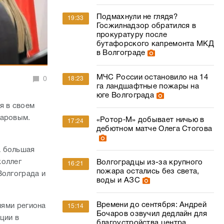
Подмахнули не глядя?
19:33
Госжилнадзор обратился в
прокуратуру после
бутафорского капремонта МКД
в Волгограде
МЧС России остановило на 14
0
18:23
га ландшафтные пожары на
юге Волгограда
я в своем
чаровым.
«Ротор‑М» добывает ничью в
17:24
дебютном матче Олега Стогова
а большая
коллег
Волгоградцы из-за крупного
16:21
пожара остались без света,
Волгограда и
воды и АЗС
Времени до сентября: Андрей
лями региона
15:14
Бочаров озвучил дедлайн для
ции в
благоустройства центра