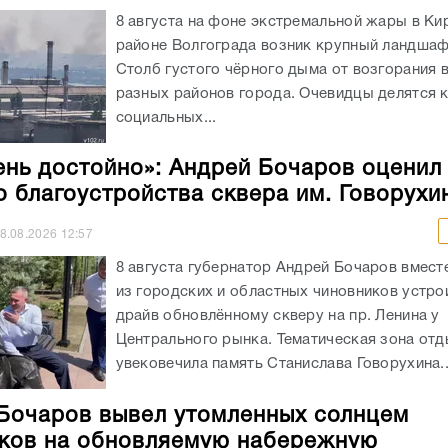
8 августа на фоне экстремальной жары в К
районе Волгограда возник крупный ландша
Столб густого чёрного дыма от возгорания 
разных районов города. Очевидцы делятся 
социальных...
ень достойно»: Андрей Бочаров оценил
о благоустройства сквера им. Говорухи
8.08.2026
12:57
8 августа губернатор Андрей Бочаров вмест
из городских и областных чиновников устрои
драйв обновлённому скверу на пр. Ленина у
Центрального рынка. Тематическая зона от
увековечила память Станислава Говорухина..
Бочаров вывел утомленных солнцем
ков на обновляемую набережную