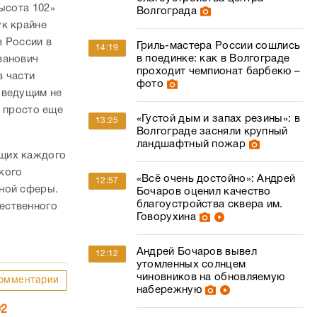
ысота 102»
Волгограда
ук крайне
в России в
Гриль-мастера России сошлись
14:19
в поединке: как в Волгограде
ванович
проходит чемпионат барбекю –
в части
фото
 ведущим не
и просто еще
«Густой дым и запах резины»: в
13:25
Волгограде засняли крупный
ландшафтный пожар
ющих каждого
кого
«Всё очень достойно»: Андрей
12:57
жной сферы.
Бочаров оценил качество
благоустройства сквера им.
ественного
Говорухина
Андрей Бочаров вывел
12:12
утомленных солнцем
чиновников на обновляемую
омментарии
набережную
02