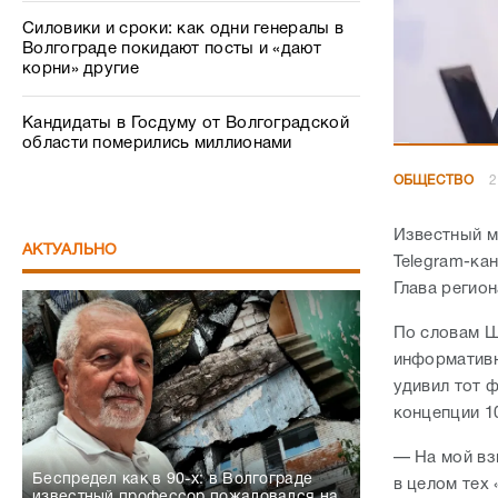
Силовики и сроки: как одни генералы в
Волгограде покидают посты и «дают
корни» другие
Кандидаты в Госдуму от Волгоградской
области померились миллионами
ОБЩЕСТВО
2
Известный м
АКТУАЛЬНО
Telegram-ка
Глава регио
По словам Ш
информативн
удивил тот 
концепции 1
— На мой взг
Беспредел как в 90-х: в Волгограде
в целом тех
известный профессор пожаловался на