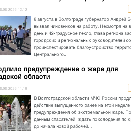
8.08.2026
12:12
8 августа в Волгограде губернатор Андрей 
вызвал чиновников на работу. Несмотря на 
день и 42-градусное пекло, глава региона за
городских и региональных руководителей с
проинспектировать благоустройство террит
Центрального...
длило предупреждение о жаре для
адской области
8.08.2026
11:19
В Волгоградской области МЧС России прод
действие выпущенного ранее на этой неделе
предупреждения об экстремальной жаре. П
данным спасателей, ждать похолодания по к
до начала новой рабочей...