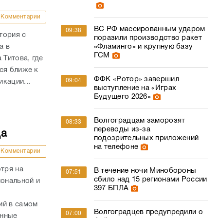
Комментарии
ВС РФ массированным ударом
09:38
тория с
поразили производство ракет
а в
«Фламинго» и крупную базу
ГСМ
 Титова, где
ся ближе к
ФФК «Ротор» завершил
09:04
кации...
выступление на «Играх
Будущего 2026»
Волгоградцам заморозят
08:33
переводы из-за
да
подозрительных приложений
на телефоне
Комментарии
отря на
В течение ночи Минобороны
07:51
сбило над 15 регионами России
иональной и
397 БПЛА
ий в самом
Волгоградцев предупредили о
07:00
енные