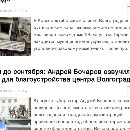
8.08.2026
19:33
В Краснооктябрьском районе Волгограда ис
бутафорским капитальным ремонтом подвал
многоквартирном доме №6 на ул. им. Германа
находится муниципальное укрытие, становит
уголовно-правовому измерению. После публи
 до сентября: Андрей Бочаров озвучил
 для благоустройства центра Волгогра
8.08.2026
15:14
8 августа губернатор Андрей Бочаров, несм
полуденный зной, вместе с чиновниками рег
волгоградской городской администраций
проинспектировал ход обновления территор
сердце областной столицы. Высокопоставл