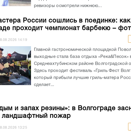
ревизоры осмотрели нижнюю...
астера России сошлись в поединке: как
аде проходит чемпионат барбекю – фо
8.08.2026
14:19
Главной гастрономической площадкой Повол
выходные стала база отдыха «Река&Песок» 
Среднеахтубинском районе Волгоградской о
Здесь проходит фестиваль «Гриль Фест Волг
который прибыли лучшие гриль-матера Росс
сделает...
 дым и запах резины»: в Волгограде зас
 ландшафтный пожар
8.08.2026
13:25