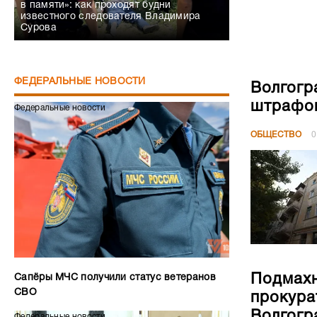
в памяти»: как проходят будни
известного следователя Владимира
Сурова
ФЕДЕРАЛЬНЫЕ НОВОСТИ
Волгогр
штрафов
Федеральные новости
ОБЩЕСТВО
0
Подмахн
Сапёры МЧС получили статус ветеранов
СВО
прокура
Волгогр
Федеральные новости