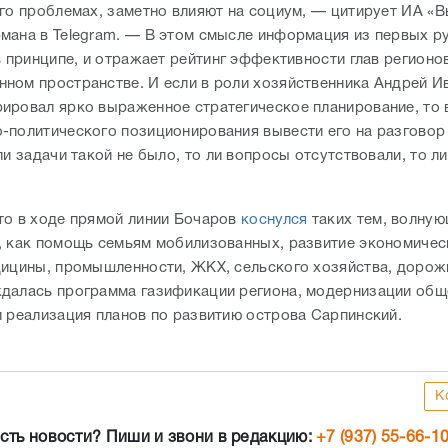
его проблемах, заметно влияют на социум, — цитирует ИА «В
мана в Telegram. — В этом смысле информация из первых р
в принципе, и отражает рейтинг эффективности глав регионо
ном пространстве. И если в роли хозяйственника Андрей И
ировал ярко выраженное стратегическое планирование, то 
-политического позиционирования вывести его на разговор
ли задачи такой не было, то ли вопросы отсутствовали, то л
то в ходе прямой линии Бочаров
коснулся
таких тем, волну
, как помощь семьям мобилизованных, развитие экономичес
дицины, промышленности, ЖКХ, сельского хозяйства, доро
далась программа газификации региона, модернизации общ
и реализация планов по развитию острова Сарпинский.
К
сть новости? Пиши и звони в редакцию:
+7 (937) 55-66-1