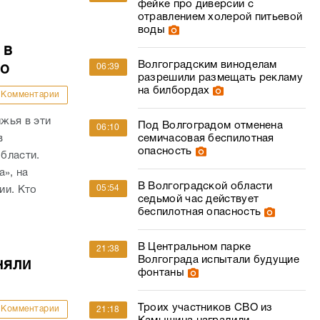
фейке про диверсии с
отравлением холерой питьевой
воды
 в
Волгоградским виноделам
то
06:39
разрешили размещать рекламу
на билбордах
Комментарии
жья в эти
Под Волгоградом отменена
06:10
в
семичасовая беспилотная
опасность
бласти.
а», на
В Волгоградской области
05:54
ии. Кто
седьмой час действует
беспилотная опасность
В Центральном парке
21:38
Волгограда испытали будущие
няли
фонтаны
Троих участников СВО из
Комментарии
21:18