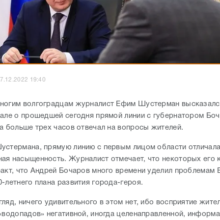
7.12.2022 19:40
ногим волгоградцам журналист Ефим Шустерман высказалс
нале о прошедшей сегодня прямой линии с губернатором Бо
на больше трех часов отвечал на вопросы жителей.
устермана, прямую линию с первым лицом области отличал
ая насыщенность. Журналист отмечает, что некоторых его 
факт, что Андрей Бочаров много времени уделил проблемам 
0-летнего плана развития города-героя.
ляд, ничего удивительного в этом нет, ибо восприятие жите
 «водопадов» негативной, иногда целенаправленной, информа