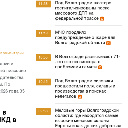
Под Волгоградом шестеро
11:38
госпитализированы после
массового ДТП на
федеральной трассе
МЧС продлило
11:19
предупреждение о жаре для
Волгоградской области
Комментарии
В Волгограде разыскивают 71-
10:55
летнего пенсионера с
ании и
проблемами памяти
ают массово
дательства
Под Волгоградом силовики
10:15
м. По
прошерстили поля, склады и
026 года 35
производства в поисках
нелегалов
Меловые горы Волгоградской
09:58
 в
области: где находятся самые
МКД в
высокие меловые склоны
Европы и как до них добраться