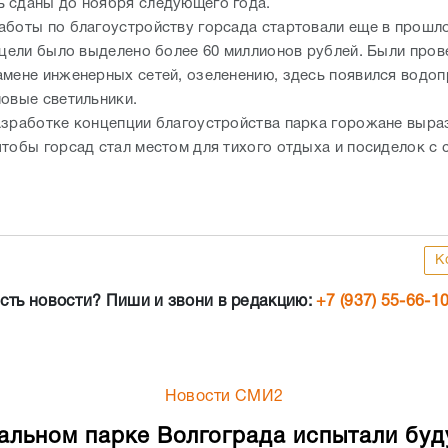
 сданы до ноября следующего года.
аботы по благоустройству горсада стартовали еще в прошло
и цели было выделено более 60 миллионов рублей. Были про
амене инженерных сетей, озеленению, здесь появился водоп
новые светильники.
азработке концепции благоустройства парка горожане выра
чтобы горсад стал местом для тихого отдыха и посиделок с 
К
сть новости? Пиши и звони в редакцию:
+7 (937) 55-66-1
Новости СМИ2
альном парке Волгограда испытали бу