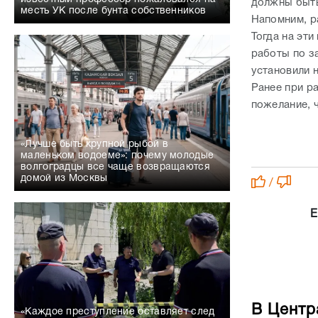
должны быть
месть УК после бунта собственников
Напомним, р
Тогда на эт
работы по з
установили 
Ранее при р
пожелание, 
«Лучше быть крупной рыбой в
маленьком водоеме»: почему молодые
волгоградцы все чаще возвращаются
домой из Москвы
/
Е
В Центр
«Каждое преступление оставляет след