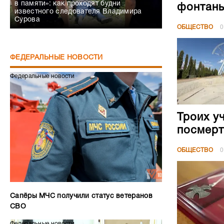
в памяти»: как проходят будни
фонтан
известного следователя Владимира
Сурова
ОБЩЕСТВО
0
ФЕДЕРАЛЬНЫЕ НОВОСТИ
Федеральные новости
Троих у
посмерт
ОБЩЕСТВО
0
Сапёры МЧС получили статус ветеранов
СВО
Федеральные новости