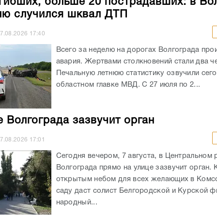
гибших, больше 20 пострадавших: в Во
лю случился шквал ДТП
7.08.2026
17:40
Всего за неделю на дорогах Волгограда про
авария. Жертвами столкновений стали два ч
Печальную летнюю статистику озвучили сего
областном главке МВД. С 27 июля по 2...
е Волгограда зазвучит орган
7.08.2026
17:01
Сегодня вечером, 7 августа, в Центральном 
Волгограда прямо на улице зазвучит орган. 
открытым небом для всех желающих в Ком
саду даст солист Белгородской и Курской ф
народный...