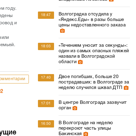
м году.
Волгоградка отсудила у
18:47
ведены
«Яндекс.Еды» в разы больше
ровод и
цены недоставленного заказа
зили
семьей.
«Течением уносит за секунды»:
18:03
один из самых опасных пляжей
назвали в Волгоградской
области
Двое погибших, больше 20
17:40
омментарии
пострадавших: в Волгограде за
неделю случился шквал ДТП
02
В центре Волгограда зазвучит
17:01
орган
В Волгограде на неделю
16:50
перекроют часть улицы
дущие
Бакинская