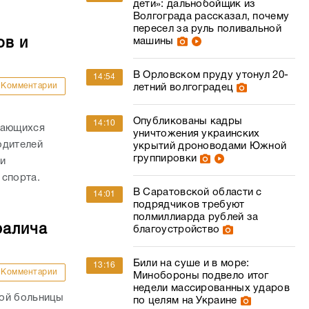
дети»: дальнобойщик из
Волгограда рассказал, почему
пересел за руль поливальной
ов и
машины
В Орловском пруду утонул 20-
14:54
Комментарии
летний волгоградец
Опубликованы кадры
14:10
дающихся
уничтожения украинских
одителей
укрытий дроноводами Южной
группировки
и
 спорта.
В Саратовской области с
14:01
подрядчиков требуют
полмиллиарда рублей за
ралича
благоустройство
Били на суше и в море:
13:16
Комментарии
Минобороны подвело итог
недели массированных ударов
кой больницы
по целям на Украине