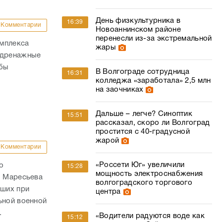
День физкультурника в
16:39
Комментарии
Новоаннинском районе
перенесли из-за экстремальной
омплекса
жары
 дренажные
обы
В Волгограде сотрудница
16:31
колледжа «заработала» 2,5 млн
на заочниках
Дальше – легче? Синоптик
15:51
рассказал, скоро ли Волгоград
простится с 40-градусной
жарой
Комментарии
«Россети Юг» увеличили
о
15:28
мощность электроснабжения
. Маресьева
волгоградского торгового
ших при
центра
ьной военной
.
«Водители радуются воде как
15:12