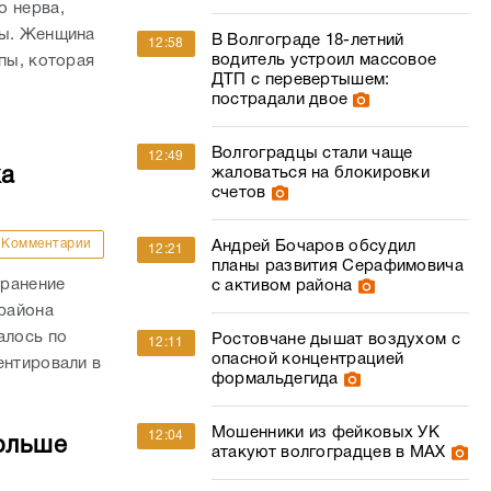
о нерва,
пы. Женщина
В Волгограде 18-летний
12:58
водитель устроил массовое
пы, которая
ДТП с перевертышем:
пострадали двое
Волгоградцы стали чаще
12:49
ка
жаловаться на блокировки
счетов
Комментарии
Андрей Бочаров обсудил
12:21
планы развития Серафимовича
 ранение
с активом района
района
алось по
Ростовчане дышат воздухом с
12:11
опасной концентрацией
ентировали в
формальдегида
Мошенники из фейковых УК
12:04
ольше
атакуют волгоградцев в МАХ