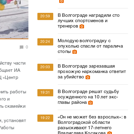
В Волгограде наградили сто
20:59
лучших спортсменов и
тренеров
Молодую волгоградку с
20:24
опухолью спасли от паралича
0
стопы
йству части
В Волгограде зарезавшая
20:03
общает ИА
прохожую наркоманка ответит
за убийство
Ц «Центр
В Волгограде решат судьбу
нить работы
19:31
осужденного на 10 лет экс-
ого и
главы района
ть скамейки
«Он не может без взрослых»: в
19:22
, установят
Волгоградской области
Работы
разыскивают 17-летнего
Владислава Косакова