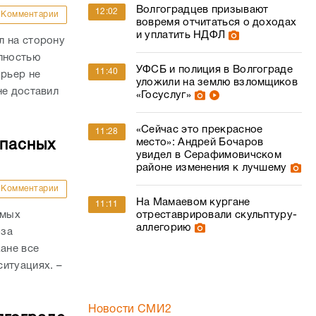
Волгоградцев призывают
12:02
Комментарии
вовремя отчитаться о доходах
и уплатить НДФЛ
л на сторону
олностью
УФСБ и полиция в Волгограде
11:40
урьер не
уложили на землю взломщиков
не доставил
«Госуслуг»
«Сейчас это прекрасное
11:28
место»: Андрей Бочаров
опасных
увидел в Серафимовичском
районе изменения к лучшему
Комментарии
На Мамаевом кургане
11:11
амых
отреставрировали скульптуру-
аллегорию
-за
ане все
итуациях. –
Новости СМИ2