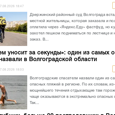
7.08.2026
18:47
Дзержинский районный суд Волгограда вста
местной жительницы, которая заказала и п
оплатила через «Яндекс.Еду» фастфуд, но к
захотел пешком подниматься по лестнице и 
заказ. В...
ем уносит за секунды»: один из самых 
назвали в Волгоградской области
7.08.2026
18:03
Волгоградские спасатели назвали один из с
опасных пляжей в регионе. По их словам, из
мощнейшего течения отдыхающие там горож
чаще оказываются в экстремально опасных с
Так...