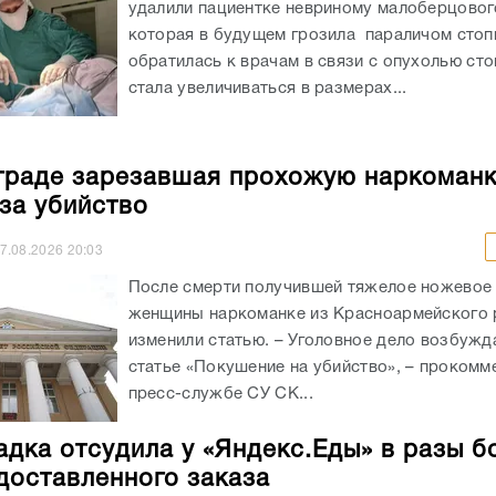
удалили пациентке невриному малоберцовог
которая в будущем грозила параличом сто
обратилась к врачам в связи с опухолью сто
стала увеличиваться в размерах...
граде зарезавшая прохожую наркоман
 за убийство
7.08.2026
20:03
После смерти получившей тяжелое ножевое
женщины наркоманке из Красноармейского 
изменили статью. – Уголовное дело возбужд
статье «Покушение на убийство», – прокомм
пресс-службе СУ СК...
адка отсудила у «Яндекс.Еды» в разы б
доставленного заказа