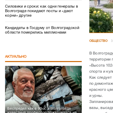
Силовики и сроки: как одни генералы в
Волгограде покидают посты и «дают
корни» другие
Кандидаты в Госдуму от Волгоградской
области померились миллионами
ОБЩЕСТВО
3
В Волгоград
АКТУАЛЬНО
территории 
«Высота 102
спорта и кул
Как следует
по демонтаж
красного цв
и урны.
Запланирова
вазы, высад
Беспредел как в 90-х: в Волгограде
известный профессор пожаловался на