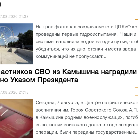
ы
7.08.2026
21:38
На трех фонтанах создаваемого в ЦПКиО к
проведены первые гидроиспытания. Чаши и
системы наполняли водой на одни сутки, чт
убедиться, что их дно, стенки и места ввода
коммуникаций не пропускают...
частников СВО из Камышина наградили
но Указом Президента
7.08.2026
21:18
Сегодня, 7 августа, в Центре патриотическог
воспитания им. Героя Советского Союза А.П
в Камышине родным военнослужащих, погиб
выполнении воинского долга в ходе специал
операции, были переданы государственные..