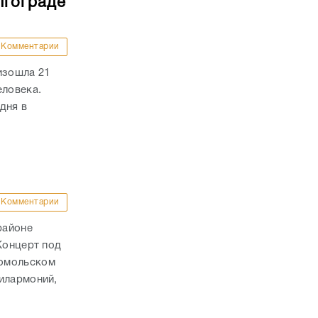
лгограде
Комментарии
изошла 21
еловека.
дня в
Комментарии
районе
Концерт под
сомольском
илармоний,