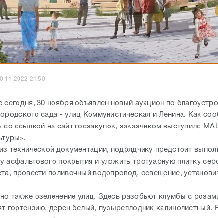
0.11.2022 21:50
е сегодня, 30 ноября объявлен новый аукцион по благоустро
городского сада - улиц Коммунистическая и Ленина. Как со
» со ссылкой на сайт госзакупок, заказчиком выступило МА
ьтуры».
 из технической документации, подрядчику предстоит выпол
у асфальтового покрытия и уложить тротуарную плитку сер
ета, провести поливочный водопровод, освещение, установи
но также озеленение улиц. Здесь разобьют клумбы с розами
ят гортензию, дерен белый, пузыреплодник калинолистный. 