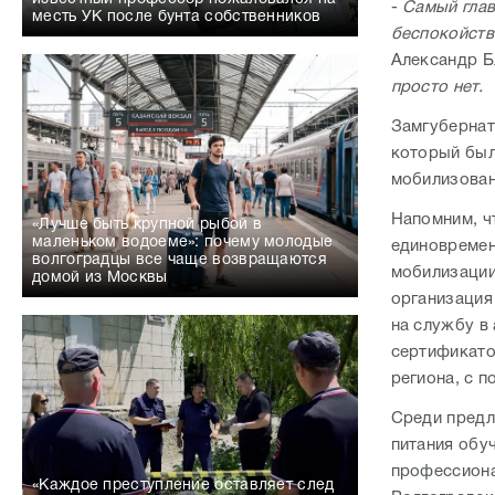
-
Самый глав
месть УК после бунта собственников
беспокойств
Александр Б
просто нет.
Замгубернат
который был
мобилизован
Напомним, ч
«Лучше быть крупной рыбой в
маленьком водоеме»: почему молодые
единовремен
волгоградцы все чаще возвращаются
мобилизации
домой из Москвы
организация
на службу в
сертификато
региона, с п
Среди предл
питания обу
профессиона
«Каждое преступление оставляет след