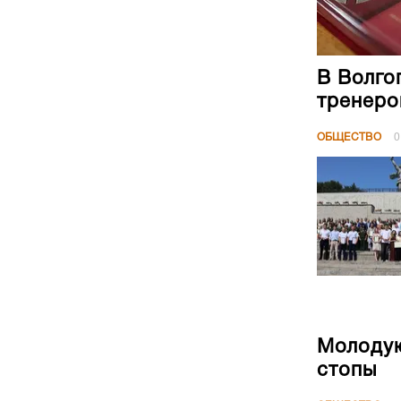
В Волго
тренеро
ОБЩЕСТВО
0
Молодую
стопы