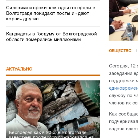
Силовики и сроки: как одни генералы в
Волгограде покидают посты и «дают
корни» другие
Кандидаты в Госдуму от Волгоградской
области померились миллионами
ОБЩЕСТВО
1
Сегодня, 12
АКТУАЛЬНО
заседании е
поддержки м
единовремен
службу по ч
членов их се
Как сообщае
подчеркивал
задача власт
Беспредел как в 90-х: в Волгограде
известный профессор пожаловался на