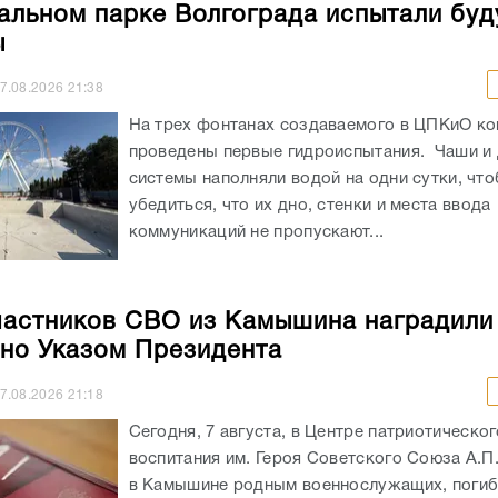
альном парке Волгограда испытали бу
ы
7.08.2026
21:38
На трех фонтанах создаваемого в ЦПКиО к
проведены первые гидроиспытания. Чаши и
системы наполняли водой на одни сутки, чт
убедиться, что их дно, стенки и места ввода
коммуникаций не пропускают...
частников СВО из Камышина наградили
но Указом Президента
7.08.2026
21:18
Сегодня, 7 августа, в Центре патриотическог
воспитания им. Героя Советского Союза А.П
в Камышине родным военнослужащих, погиб