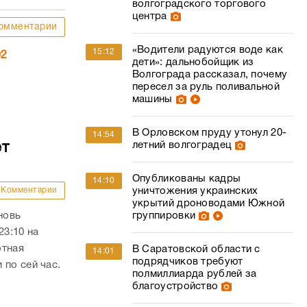
волгоградского торгового
центра
омментарии
«Водители радуются воде как
15:12
02
дети»: дальнобойщик из
Волгограда рассказал, почему
пересел за руль поливальной
машины
В Орловском пруду утонул 20-
14:54
летний волгоградец
ет
Опубликованы кадры
14:10
уничтожения украинских
Комментарии
укрытий дроноводами Южной
группировки
новь
23:10 на
отная
В Саратовской области с
14:01
подрядчиков требуют
 по сей час.
полмиллиарда рублей за
благоустройство