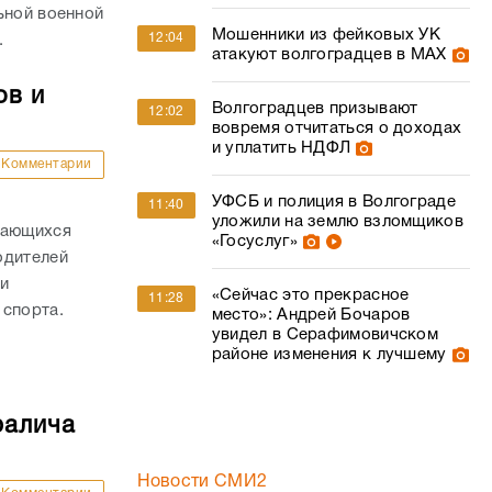
ьной военной
Мошенники из фейковых УК
12:04
.
атакуют волгоградцев в МАХ
ов и
Волгоградцев призывают
12:02
вовремя отчитаться о доходах
и уплатить НДФЛ
Комментарии
УФСБ и полиция в Волгограде
11:40
уложили на землю взломщиков
дающихся
«Госуслуг»
одителей
и
«Сейчас это прекрасное
11:28
 спорта.
место»: Андрей Бочаров
увидел в Серафимовичском
районе изменения к лучшему
ралича
Новости СМИ2