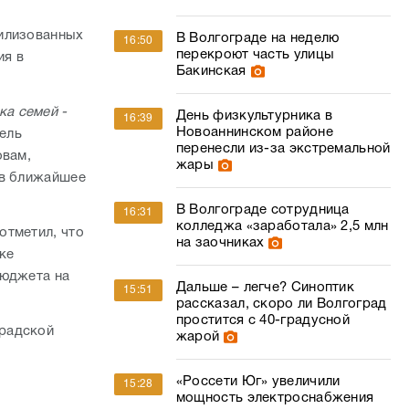
билизованных
В Волгограде на неделю
16:50
перекроют часть улицы
ия в
Бакинская
ка семей -
День физкультурника в
16:39
Новоаннинском районе
тель
перенесли из-за экстремальной
овам,
жары
 в ближайшее
В Волгограде сотрудница
16:31
колледжа «заработала» 2,5 млн
отметил, что
на заочниках
ке
бюджета на
Дальше – легче? Синоптик
15:51
рассказал, скоро ли Волгоград
простится с 40-градусной
градской
жарой
«Россети Юг» увеличили
15:28
мощность электроснабжения