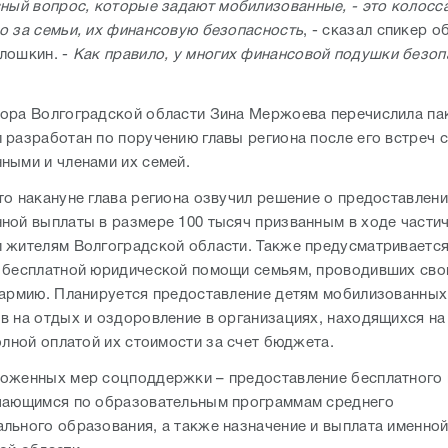
ный вопрос, которые задают мобилизованные, - это колосс
о за семьи, их финансовую безопасность
, - сказал спикер 
лошкин. -
Как правило, у многих финансовой подушки безоп
ора Волгоградской области Зина Мержоева перечислила пак
 разработан по поручению главы региона после его встреч с
ными и членами их семей.
то накануне глава региона озвучил решение о предоставлен
ной выплаты в размере 100 тысяч призванным в ходе части
 жителям Волгоградской области. Также предусматриваетс
 бесплатной юридической помощи семьям, проводивших сво
 армию. Планируется предоставление детям мобилизованных
в на отдых и оздоровление в организациях, находящихся на
олной оплатой их стоимости за счет бюджета.
оженных мер соцподдержки – предоставление бесплатного 
чающимся по образовательным программам среднего
льного образования, а также назначение и выплата именной