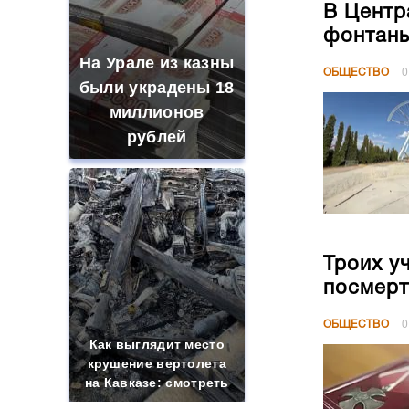
В Центр
фонтан
На Урале из казны
ОБЩЕСТВО
0
были украдены 18
миллионов
рублей
Троих у
посмерт
ОБЩЕСТВО
0
Как выглядит место
крушение вертолета
на Кавказе: смотреть