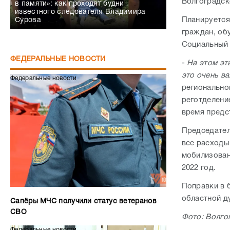
Волгоградск
в памяти»: как проходят будни
известного следователя Владимира
Планируется
Сурова
граждан, об
Социальный
ФЕДЕРАЛЬНЫЕ НОВОСТИ
-
На этом эт
это очень в
Федеральные новости
регионально
реготделени
время предс
Председател
все расходы
мобилизован
2022 год.
Поправки в 
областной д
Сапёры МЧС получили статус ветеранов
СВО
Фото: Волго
Федеральные новости