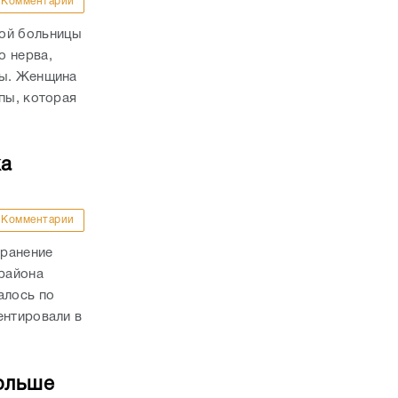
Комментарии
кой больницы
о нерва,
пы. Женщина
пы, которая
ка
Комментарии
 ранение
района
алось по
ентировали в
ольше