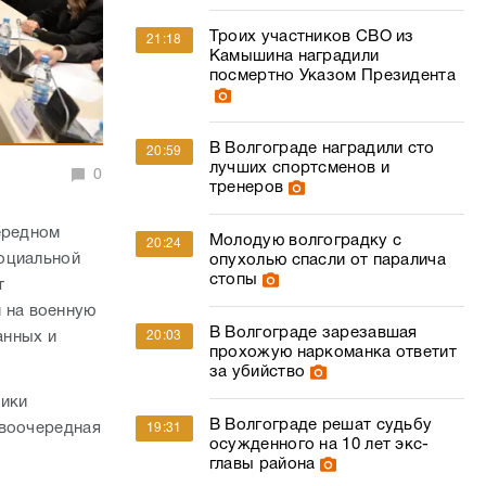
Троих участников СВО из
21:18
Камышина наградили
посмертно Указом Президента
В Волгограде наградили сто
20:59
лучших спортсменов и
0
тренеров
ередном
Молодую волгоградку с
20:24
социальной
опухолью спасли от паралича
стопы
т
 на военную
В Волгограде зарезавшая
20:03
анных и
прохожую наркоманка ответит
за убийство
ники
В Волгограде решат судьбу
рвоочередная
19:31
осужденного на 10 лет экс-
главы района