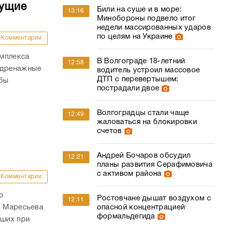
дущие
Били на суше и в море:
13:16
Минобороны подвело итог
недели массированных ударов
по целям на Украине
Комментарии
омплекса
В Волгограде 18-летний
12:58
 дренажные
водитель устроил массовое
ДТП с перевертышем:
обы
пострадали двое
Волгоградцы стали чаще
12:49
жаловаться на блокировки
счетов
Андрей Бочаров обсудил
12:21
планы развития Серафимовича
с активом района
Комментарии
о
Ростовчане дышат воздухом с
12:11
опасной концентрацией
. Маресьева
формальдегида
ших при