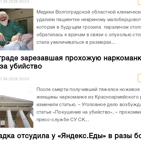
7.08.2026
20:24
Медики Волгоградской областной клиничес
удалили пациентке невриному малоберцовог
которая в будущем грозила параличом сто
обратилась к врачам в связи с опухолью сто
стала увеличиваться в размерах...
граде зарезавшая прохожую наркоман
 за убийство
7.08.2026
20:03
После смерти получившей тяжелое ножевое
женщины наркоманке из Красноармейского 
изменили статью. – Уголовное дело возбужд
статье «Покушение на убийство», – прокомм
пресс-службе СУ СК...
адка отсудила у «Яндекс.Еды» в разы б