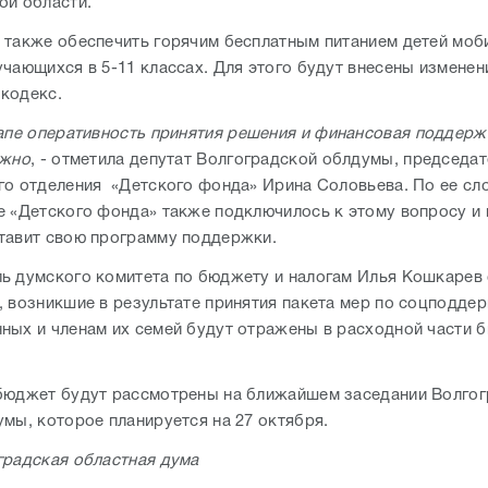
ой области.
 также обеспечить горячим бесплатным питанием детей мо
учающихся в 5-11 классах. Для этого будут внесены изменен
 кодекс.
апе оперативность принятия решения и финансовая поддерж
ажно
, - отметила депутат Волгоградской облдумы, председа
го отделения «Детского фонда» Ирина Соловьева. По ее сл
е «Детского фонда» также подключилось к этому вопросу и
тавит свою программу поддержки.
ь думского комитета по бюджету и налогам Илья Кошкарев 
, возникшие в результате принятия пакета мер по соцподдер
ных и членам их семей будут отражены в расходной части 
бюджет будут рассмотрены на ближайшем заседании Волго
умы, которое планируется на 27 октября.
градская областная дума