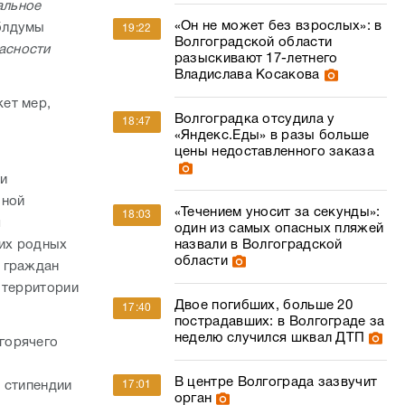
альное
«Он не может без взрослых»: в
облдумы
19:22
Волгоградской области
асности
разыскивают 17-летнего
Владислава Косакова
ет мер,
Волгоградка отсудила у
18:47
«Яндекс.Еды» в разы больше
цены недоставленного заказа
ии
чной
«Течением уносит за секунды»:
18:03
я
один из самых опасных пляжей
назвали в Волгоградской
их родных
области
 граждан
 территории
Двое погибших, больше 20
17:40
пострадавших: в Волгограде за
неделю случился шквал ДТП
горячего
В центре Волгограда зазвучит
17:01
 стипендии
орган