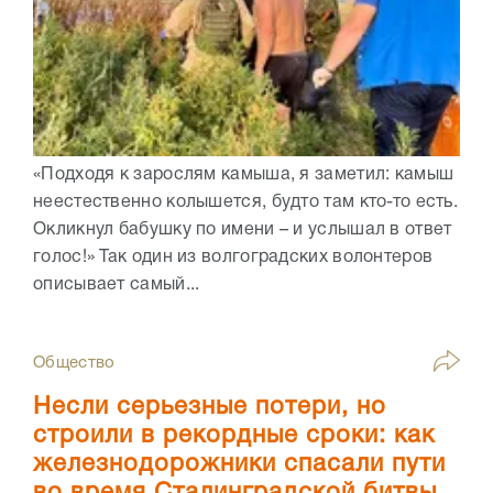
«Подходя к зарослям камыша, я заметил: камыш
неестественно колышется, будто там кто-то есть.
Окликнул бабушку по имени – и услышал в ответ
голос!» Так один из волгоградских волонтеров
описывает самый...
Общество
Несли серьезные потери, но
строили в рекордные сроки: как
железнодорожники спасали пути