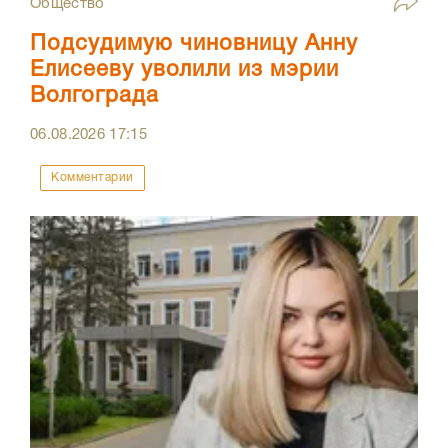
Общество
Подсудимую чиновницу Анну
Елисееву уволили из мэрии
Волгограда
06.08.2026
17:15
Комментарии