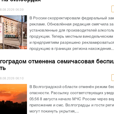
8.08.2026
06:39
В России скорректировали федеральный зак
рекламе. Обновлённая редакция смягчила за
установленные для производителей алкогол
продукции. Теперь местным винодельческим
и предприятиям разрешено рекламироватьс
продукцию в границах региона нахождения...
гоградом отменена семичасовая беспи
ть
8.08.2026
06:10
В Волгоградской области отменён режим бе
опасности. Рассылку соответствующих увед
05:56 8 августа начало МЧС России через в
приложение и смс. Волгоградцы и гости реги
могут покинуть укрытия,...