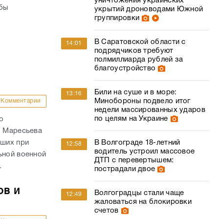
уничтожения украинских
обы
укрытий дроноводами Южной
группировки
В Саратовской области с
14:01
подрядчиков требуют
полмиллиарда рублей за
благоустройство
Били на суше и в море:
13:16
Минобороны подвело итог
Комментарии
недели массированных ударов
по целям на Украине
о
. Маресьева
ших при
В Волгограде 18-летний
12:58
водитель устроил массовое
ьной военной
ДТП с перевертышем:
.
пострадали двое
ов и
Волгоградцы стали чаще
12:49
жаловаться на блокировки
счетов