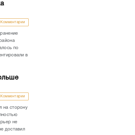
ка
Комментарии
 ранение
района
алось по
ентировали в
ольше
Комментарии
л на сторону
олностью
урьер не
не доставил