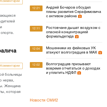
Комментарии
Андрей Бочаров обсудил
12:21
планы развития Серафимовича
дающихся
с активом района
одителей
и
Ростовчане дышат воздухом с
12:11
опасной концентрацией
 спорта.
формальдегида
Мошенники из фейковых УК
12:04
ралича
атакуют волгоградцев в МАХ
Волгоградцев призывают
12:02
Комментарии
вовремя отчитаться о доходах
и уплатить НДФЛ
кой больницы
о нерва,
пы. Женщина
пы, которая
Новости СМИ2