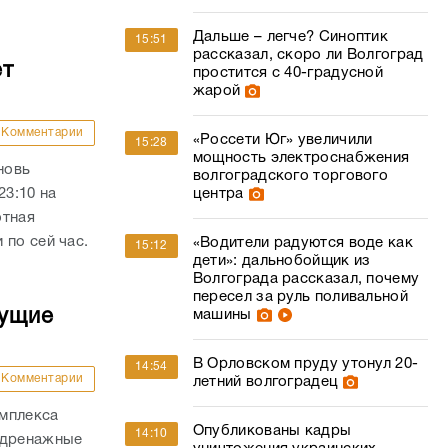
Дальше – легче? Синоптик
15:51
рассказал, скоро ли Волгоград
ет
простится с 40-градусной
жарой
Комментарии
«Россети Юг» увеличили
15:28
мощность электроснабжения
новь
волгоградского торгового
23:10 на
центра
отная
 по сей час.
«Водители радуются воде как
15:12
дети»: дальнобойщик из
Волгограда рассказал, почему
пересел за руль поливальной
дущие
машины
В Орловском пруду утонул 20-
14:54
Комментарии
летний волгоградец
омплекса
Опубликованы кадры
14:10
 дренажные