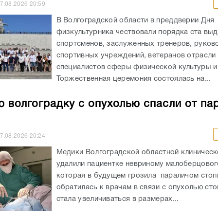
7.08.2026
20:59
В Волгоградской области в преддверии Дня
физкультурника чествовали порядка ста вы
спортсменов, заслуженных тренеров, руков
спортивных учреждений, ветеранов отрасли 
специалистов сферы физической культуры и
Торжественная церемония состоялась на...
 волгоградку с опухолью спасли от па
7.08.2026
20:24
Медики Волгоградской областной клиничес
удалили пациентке невриному малоберцовог
которая в будущем грозила параличом сто
обратилась к врачам в связи с опухолью сто
стала увеличиваться в размерах...