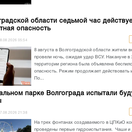
градской области седьмой час действу
тная опасность
8.08.2026
05:54
8 августа в Волгоградской области жители в
провели ночь, ожидая удар ВСУ. Накануне в 
территории региона была объявлена беспил
опасность. Режим продолжает действовать и
По...
альном парке Волгограда испытали бу
ы
7.08.2026
21:38
На трех фонтанах создаваемого в ЦПКиО к
проведены первые гидроиспытания. Чаши и