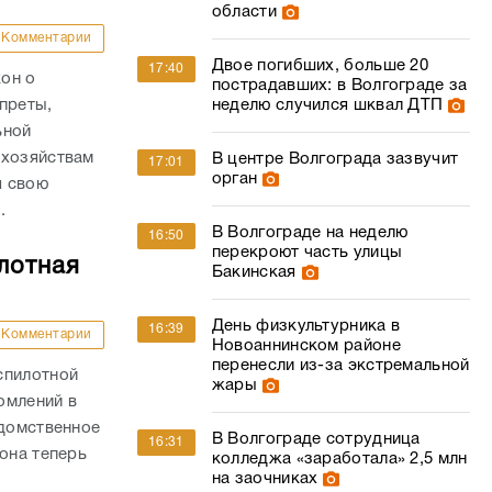
области
Комментарии
Двое погибших, больше 20
17:40
он о
пострадавших: в Волгограде за
преты,
неделю случился шквал ДТП
ьной
 хозяйствам
В центре Волгограда зазвучит
17:01
орган
я свою
.
В Волгограде на неделю
16:50
перекроют часть улицы
лотная
Бакинская
День физкультурника в
16:39
Комментарии
Новоаннинском районе
перенесли из-за экстремальной
спилотной
жары
омлений в
едомственное
В Волгограде сотрудница
16:31
она теперь
колледжа «заработала» 2,5 млн
на заочниках