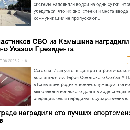
системы наполняли водой на одни сутки, чт
убедиться, что их дно, стенки и места ввода
коммуникаций не пропускают...
частников СВО из Камышина наградили
но Указом Президента
7.08.2026
21:18
Сегодня, 7 августа, в Центре патриотическог
воспитания им. Героя Советского Союза А.П
в Камышине родным военнослужащих, погиб
выполнении воинского долга в ходе специал
операции, были переданы государственные..
граде наградили сто лучших спортсмен
в