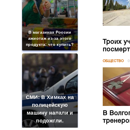
В магазинах России
ажиотаж из-за этого
Троих у
продукта: что купить?
посмерт
ОБЩЕСТВО
0
СМИ: В Химках на
полицейскую
машину напали и
В Волго
подожгли.
тренеро