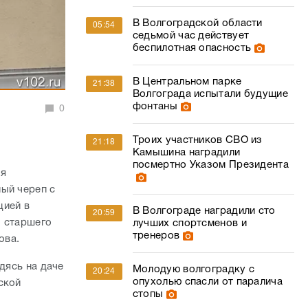
В Волгоградской области
05:54
седьмой час действует
беспилотная опасность
В Центральном парке
21:38
Волгограда испытали будущие
фонтаны
0
Троих участников СВО из
21:18
Камышина наградили
посмертно Указом Президента
ля
ый череп с
цией в
В Волгограде наградили сто
20:59
. старшего
лучших спортсменов и
тренеров
ова.
дясь на даче
Молодую волгоградку с
20:24
опухолью спасли от паралича
ской
стопы