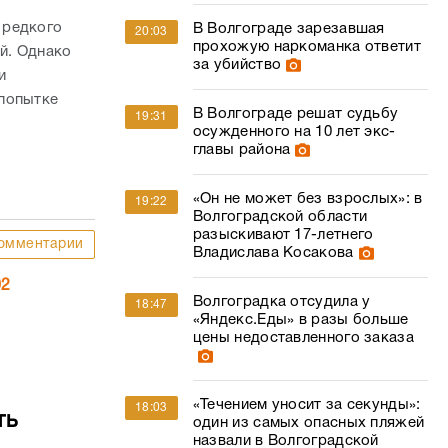
 редкого
В Волгограде зарезавшая
20:03
прохожую наркоманка ответит
й. Однако
за убийство
и
 попытке
В Волгограде решат судьбу
19:31
осужденного на 10 лет экс-
главы района
«Он не может без взрослых»: в
19:22
Волгоградской области
разыскивают 17-летнего
омментарии
Владислава Косакова
02
Волгоградка отсудила у
18:47
«Яндекс.Еды» в разы больше
цены недоставленного заказа
«Течением уносит за секунды»:
18:03
ть
один из самых опасных пляжей
назвали в Волгоградской