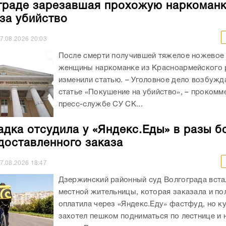
граде зарезавшая прохожую наркоман
 за убийство
7.08.2026
20:03
После смерти получившей тяжелое ножевое
женщины наркоманке из Красноармейского 
изменили статью. – Уголовное дело возбужд
статье «Покушение на убийство», – прокомм
пресс-службе СУ СК...
адка отсудила у «Яндекс.Еды» в разы б
доставленного заказа
7.08.2026
18:47
Дзержинский районный суд Волгограда вста
местной жительницы, которая заказала и п
оплатила через «Яндекс.Еду» фастфуд, но к
захотел пешком подниматься по лестнице и 