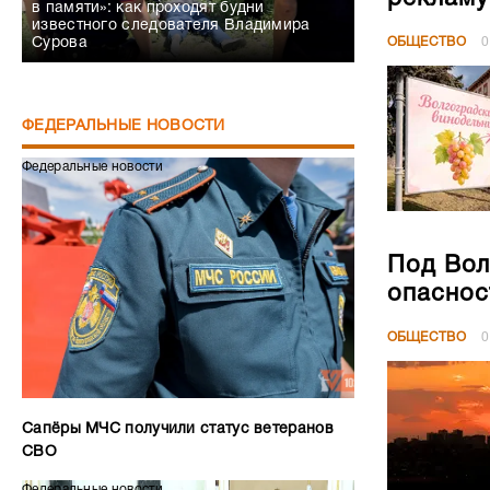
в памяти»: как проходят будни
известного следователя Владимира
ОБЩЕСТВО
0
Сурова
ФЕДЕРАЛЬНЫЕ НОВОСТИ
Федеральные новости
Под Вол
опаснос
ОБЩЕСТВО
0
Сапёры МЧС получили статус ветеранов
СВО
Федеральные новости