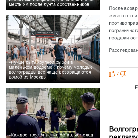
месть УК после бунта собственников
После возвр
животного и
противоправ
пограничног
продажи ост
Расследован
«Лучше быть крупной рыбой в
маленьком водоеме»: почему молодые
волгоградцы все чаще возвращаются
/
домой из Москвы
Е
Волгогр
«Каждое преступление оставляет след
рекламу