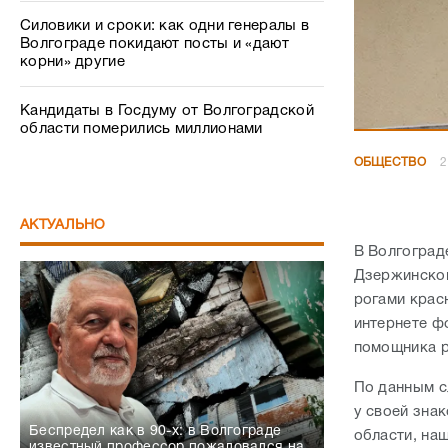
Силовики и сроки: как одни генералы в
Волгограде покидают посты и «дают
корни» другие
Кандидаты в Госдуму от Волгоградской
области померились миллионами
ОБЩЕСТВО
2
АКТУАЛЬНО
В Волгоград
Дзержинског
рогами крас
интернете ф
помощника р
По данным сл
у своей зна
Беспредел как в 90-х: в Волгограде
области, наш
известный профессор пожаловался на