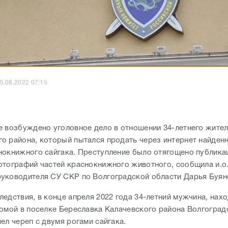
5.08.2022 07:15
е возбуждено уголовное дело в отношении 34-летнего жите
о района, который пытался продать через интернет найденн
нокнижного сайгака. Преступление было отягощено публика
отографий частей краснокнижного животного, сообщила и.о
уководителя СУ СКР по Волгоградской области Дарья Буян
едствия, в конце апреля 2022 года 34-летний мужчина, нахо
комой в поселке Береславка Калачевского района Волгоград
ел череп с двумя рогами сайгака.