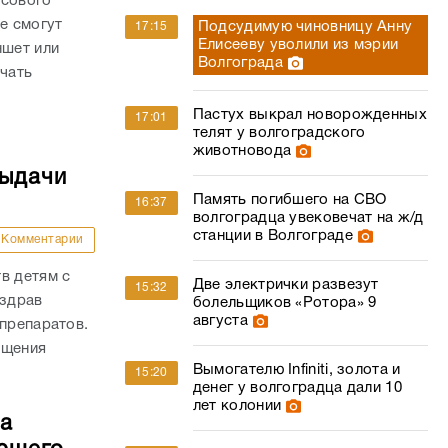
осового
е смогут
Подсудимую чиновницу Анну
17:15
Елисееву уволили из мэрии
ншет или
Волгограда
ачать
Пастух выкрал новорожденных
17:01
телят у волгоградского
животновода
выдачи
Память погибшего на СВО
16:37
волгоградца увековечат на ж/д
станции в Волгограде
Комментарии
в детям с
Две электрички развезут
15:32
нздрав
болельщиков «Ротора» 9
августа
 препаратов.
ащения
Вымогателю Infiniti, золота и
15:20
денег у волгоградца дали 10
лет колонии
ла