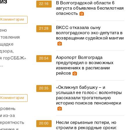
из
В Волгоградской области 6
22:16
августа объявлена беспилотная
опасность
Комментарии
ВКСС отказала сыну
21:28
ено
волгоградского экс-депутата в
отовления
возвращении судейской мантии
ощадке
дзора,
Аэропорт Волгограда
ая горСББЖ»
20:54
предупредил о возможных
..
изменениях в расписании
рейсов
«Окликнул бабушку – и
20:35
услышал ее голос»: волонтеры
рассказали трогательную
Комментарии
историю поисков пенсионерки
уровень
и из-за
вероятность
Несли серьезные потери, но
20:00
строили в рекордные сроки:
номике и