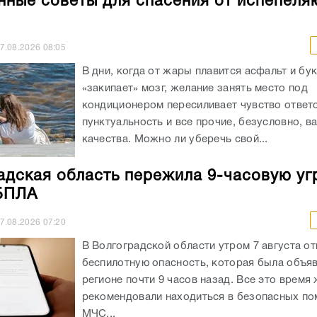
нные советы для спасения от испепел
7.08.2026
08:05
В дни, когда от жары плавится асфальт и бу
«закипает» мозг, желание занять место под
кондиционером пересиливает чувство ответс
пунктуальность и все прочие, безусловно, 
качества. Можно ли уберечь свой...
адская область пережила 9-часовую уг
БПЛА
7.08.2026
07:20
В Волгоградской области утром 7 августа о
беспилотную опасность, которая была объяв
регионе почти 9 часов назад. Все это время
рекомендовали находиться в безопасных по
МЧС...