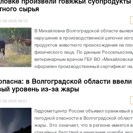
ловке произвели говяжьи субпродукты 
тного сырья
7.08.2026
09:10
В Михайловке Волгоградской области выявл
нарушение в производственной цепочке изг
продуктов животного происхождения на пл
физического лица. По данным Россельхозна
ветеринарным врачом ГБУ ВО «Михайловск
оформлен производственный сертификат на.
опасна: в Волгоградской области ввели
ый уровень из-за жары
7.08.2026
09:01
Гидрометцентр России объявил оранжевый 
погодной опасности в Волгоградской област
жары. Это означает, что в регионе имеется 
стихийных бедствий и нанесения ущерба эко