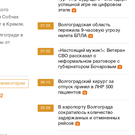
успешной игре на цифровом
кого
этапе
л Собчак
т в Кремле.
Волгоградская область
07:20
пережила 9-часовую угрозу
лгограде в
налета БПЛА
мы от
«Настоящий мужик!»: Ветеран
07:02
СВО рассказал о
неформальном разговоре с
губернатором Бочаровым
Волгоградский хирург за
06:15
омментарии
отпуск принял в ЛНР 500
пациентов
02
В аэропорту Волгограда
05:59
сократилось количество
задержанных и отмененных
рейсов