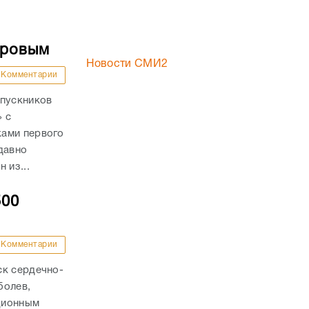
аровым
Новости СМИ2
Комментарии
ыпускников
» с
ками первого
давно
 из...
500
Комментарии
ск сердечно-
болев,
ационным