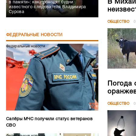
В Михай
в памяти»: как проходят будни
известного следователя Владимира
неизвес
Сурова
ОБЩЕСТВО
0
ФЕДЕРАЛЬНЫЕ НОВОСТИ
Федеральные новости
Погода 
оранжев
ОБЩЕСТВО
0
Сапёры МЧС получили статус ветеранов
СВО
Федеральные новости