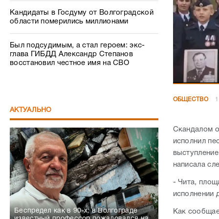
Кандидаты в Госдуму от Волгоградской
области померились миллионами
Был подсудимым, а стал героем: экс-
глава ГИБДД Александр Степанов
восстановил честное имя на СВО
ОБЩЕСТВО
1
АКТУАЛЬНО
Скандалом о
исполнил пес
выступление
написала сл
- Чита, площ
исполнении 
Беспредел как в 90-х: в Волгограде
Как сообщает
известный профессор пожаловался на