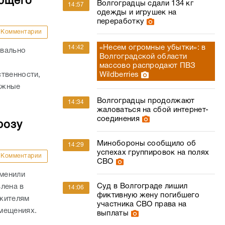
яющего
Волгоградцы сдали 134 кг
14:57
одежды и игрушек на
переработку
Комментарии
«Несем огромные убытки»: в
14:42
квально
Волгоградской области
массово распродают ПВЗ
твенности,
Wildberries
важные
Волгоградцы продолжают
14:34
жаловаться на сбой интернет-
соединения
розу
Минобороны сообщило об
14:29
успехах группировок на полях
Комментарии
СВО
тменили
Суд в Волгограде лишил
лена в
14:06
фиктивную жену погибшего
 жителям
участника СВО права на
мещениях.
выплаты