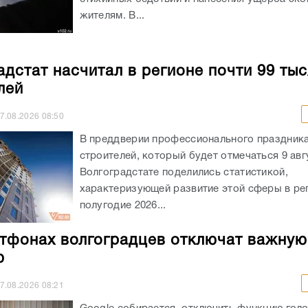
жителям. В...
адстат насчитал в регионе почти 99 ты
лей
7.08.2026
08:50
В преддверии профессионального праздника
строителей, который будет отмечаться 9 авгу
Волгоградстате поделились статистикой,
характеризующей развитие этой сферы в ре
полугодие 2026...
тфонах волгоградцев отключат важную
ю
7.08.2026
08:21