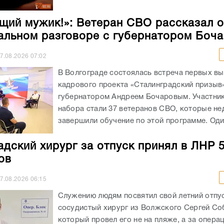
щий мужик!»: Ветеран СВО рассказал о
льном разговоре с губернатором Боч
7.08.2026
07:02
В Волгограде состоялась встреча первых в
кадрового проекта «Сталинградский призыв
губернатором Андреем Бочаровым. Участни
набора стали 37 ветеранов СВО, которые не
завершили обучение по этой программе. Один
адский хирург за отпуск принял в ЛНР 
ов
7.08.2026
06:15
Служению людям посвятил свой летний отпу
сосудистый хирург из Волжского Сергей Со
который провел его не на пляже, а за опер