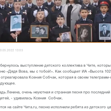
0.05.2022 13:03
бернулось выступление детского коллектива в Чите, которы
ню «Дядя Вова, мы с тобой!». Как сообщает ИА «Высота 102»
 отреагировала Ксения Собчак, которая в своем телеграмм-
едующее.
адь Ленина, очень неуютная и странная песня про последний
детей, - удивилась Ксения Собчак.
ся на сайте Чита.ru, песню исполнили ребята из детского ц