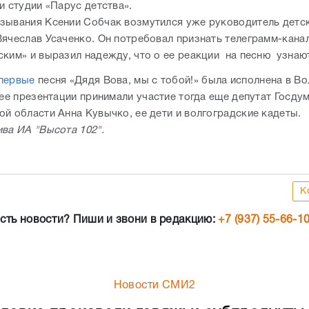
и студии «Парус детства».
зывания Ксении Собчак возмутился уже руководитель детс
Вячеслав Усаченко. Он потребовал признать телеграмм-кана
ским» и выразил надежду, что о ее реакции на песню узнаю
первые
песня «Дядя Вова, мы с тобой!» была исполнена в Во
 ее презентации принимали участие тогда еще депутат Госду
ой области Анна Кувычко, ее дети и волгоградские кадеты.
ива ИА "Высота 102".
К
сть новости? Пиши и звони в редакцию:
+7 (937) 55-66-1
Новости СМИ2