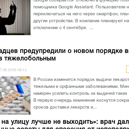
Google собирается отключить функцию гол
помощника Google Assistant. Пользователи н
переключаться на него через смартфон, пла
другие устройства. В компании планируют н
отключение с 4 сентября. ...
адцев предупредили о новом порядке 
в тяжелобольным
7.08.2026
08:12
В России изменится порядок выдачи лекарст
тяжелыми и орфанными заболеваниями. Ми
намерен усилить контроль за выдачей таких
В первую очередь изменения коснутся сокр
сроков доставки лекарств и...
 на улицу лучше не выходить»: врач да