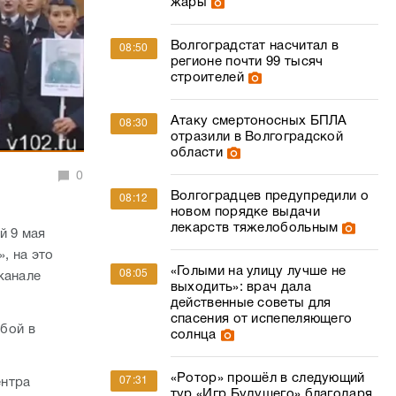
жары
Волгоградстат насчитал в
08:50
регионе почти 99 тысяч
строителей
Атаку смертоносных БПЛА
08:30
отразили в Волгоградской
области
0
Волгоградцев предупредили о
08:12
новом порядке выдачи
лекарств тяжелобольным
й 9 мая
, на это
«Голыми на улицу лучше не
08:05
канале
выходить»: врач дала
действенные советы для
спасения от испепеляющего
 бой в
солнца
«Ротор» прошёл в следующий
07:31
ентра
тур «Игр Будущего» благодаря