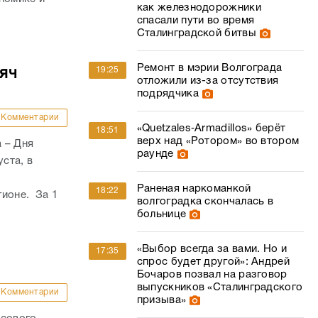
как железнодорожники
спасали пути во время
Сталинградской битвы
Ремонт в мэрии Волгограда
19:25
сяч
отложили из-за отсутствия
подрядчика
Комментарии
«Quetzales‑Armadillos» берёт
18:51
верх над «Ротором» во втором
 – Дня
раунде
ста, в
Раненая наркоманкой
18:22
гионе. За 1
волгоградка скончалась в
больнице
«Выбор всегда за вами. Но и
17:35
спрос будет другой»: Андрей
Бочаров позвал на разговор
выпускников «Сталинградского
Комментарии
призыва»