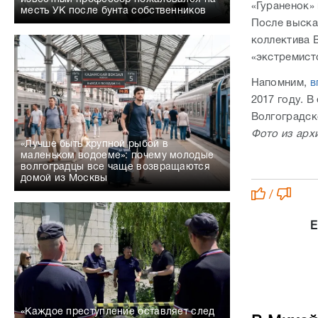
«Гураненок» 
месть УК после бунта собственников
После выска
коллектива 
«экстремист
Напомним,
в
2017 году. В
Волгоградск
Фото из арх
«Лучше быть крупной рыбой в
маленьком водоеме»: почему молодые
волгоградцы все чаще возвращаются
домой из Москвы
/
Е
«Каждое преступление оставляет след