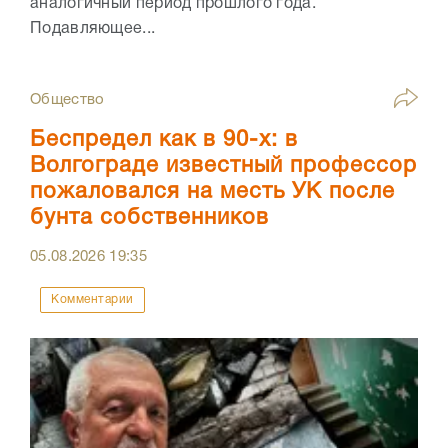
аналогичный период прошлого года.
Подавляющее...
Общество
Беспредел как в 90-х: в
Волгограде известный профессор
пожаловался на месть УК после
бунта собственников
05.08.2026
19:35
Комментарии