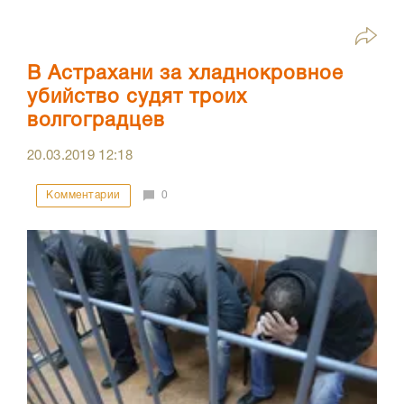
В Астрахани за хладнокровное
убийство судят троих
волгоградцев
20.03.2019
12:18
Комментарии
0