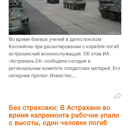
Во время боевых учений в дагестанском
Каспийске при десантировании с корабля погиб
астраханский военнослужащий. Об этом ИА
«Астрахань 24» сообщили сегодня в
региональном комитете солдатских матерей. Его
напарник пропал. Известно,...
Без страховки: В Астрахани во
время капремонта рабочие упали
с высоты, один человек погиб