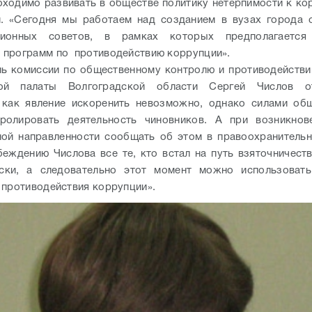
бходимо развивать в обществе политику нетерпимости к к
. «Сегодня мы работаем над созданием в вузах города 
ционных советов, в рамках которых предполагается
программ по противодействию коррупции».
ь комиссии по общественному контролю и противодейств
ой палаты Волгоградской области Сергей Числов о
 как явление искоренить невозможно, однако силами общ
ролировать деятельность чиновников. А при возникнов
ой направленности сообщать об этом в правоохранитель
еждению Числова все те, кто встал на путь взяточничеств
аски, а следовательно этот момент можно использовать
 противодействия коррупции».