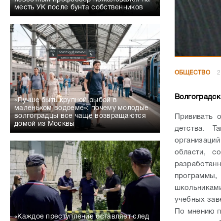
месть УК после бунта собственников
ОБЩЕСТВО
2
Волгоградск
«Лучше быть крупной рыбой в
маленьком водоеме»: почему молодые
волгоградцы все чаще возвращаются
Прививать 
домой из Москвы
детства. Т
организаци
области, с
разработан
программы,
школьникам
учебных зав
По мнению п
«Каждое преступление оставляет след