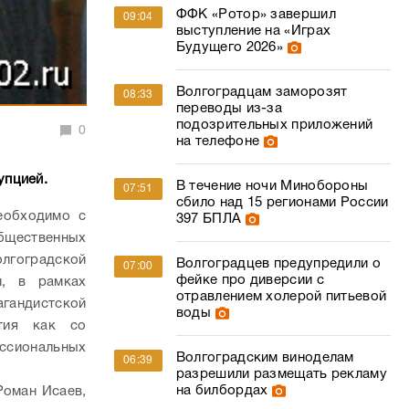
ФФК «Ротор» завершил
09:04
выступление на «Играх
Будущего 2026»
Волгоградцам заморозят
08:33
переводы из-за
подозрительных приложений
0
на телефоне
упцией.
В течение ночи Минобороны
07:51
сбило над 15 регионами России
еобходимо с
397 БПЛА
бщественных
лгоградской
Волгоградцев предупредили о
07:00
фейке про диверсии с
и, в рамках
отравлением холерой питьевой
гандистской
воды
ятия как со
ссиональных
Волгоградским виноделам
06:39
разрешили размещать рекламу
на билбордах
Роман Исаев,