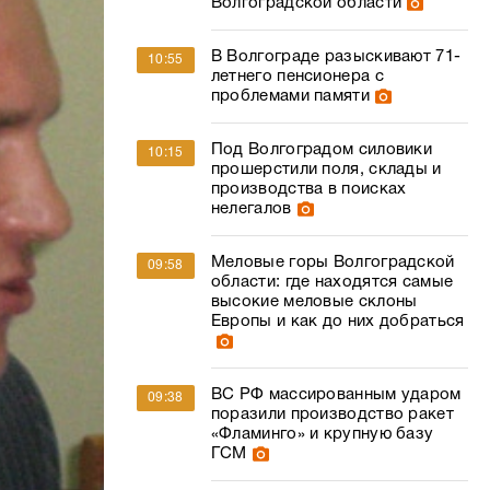
Волгоградской области
В Волгограде разыскивают 71-
10:55
летнего пенсионера с
проблемами памяти
Под Волгоградом силовики
10:15
прошерстили поля, склады и
производства в поисках
нелегалов
Меловые горы Волгоградской
09:58
области: где находятся самые
высокие меловые склоны
Европы и как до них добраться
ВС РФ массированным ударом
09:38
поразили производство ракет
«Фламинго» и крупную базу
ГСМ