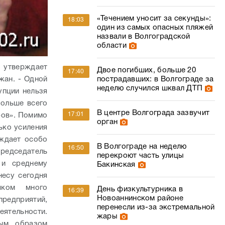
«Течением уносит за секунды»:
18:03
один из самых опасных пляжей
назвали в Волгоградской
области
 утверждает
Двое погибших, больше 20
17:40
пострадавших: в Волгограде за
жан. - Одной
неделю случился шквал ДТП
упции нельзя
больше всего
В центре Волгограда зазвучит
17:01
ров». Помимо
орган
ько усиления
ождает особо
В Волгограде на неделю
16:50
редседатель
перекроют часть улицы
 и среднему
Бакинская
несу сегодня
шком много
День физкультурника в
16:39
Новоаннинском районе
редприятий,
перенесли из-за экстремальной
ятельности.
жары
ным образом