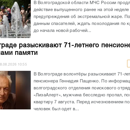
В Волгоградской области МЧС России прод
действие выпущенного ранее на этой неделе
предупреждения об экстремальной жаре. П
данным спасателей, ждать похолодания по к
до начала новой рабочей...
граде разыскивают 71-летнего пенсион
ами памяти
8.08.2026
10:55
В Волгограде волонтёры разыскивают 71-ле
пенсионера Геннадия Пащенко. По информа
волгоградского отделения поискового отря
«ЛизаАлерт», мужчина бесследно пропал, по
квартиру 7 августа. Перед исчезновением п
человек был одет в...