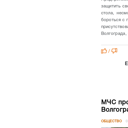
защитить св
стола, несм
бороться с 
присутствов
Волгограда,
/
Е
МЧС про
Волгогр
ОБЩЕСТВО
0