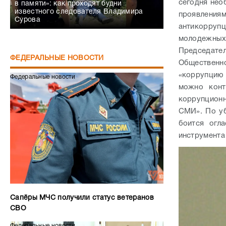
сегодня нео
в памяти»: как проходят будни
известного следователя Владимира
проявлениям
Сурова
антикорруп
молодежных 
Председател
ФЕДЕРАЛЬНЫЕ НОВОСТИ
Общественн
«коррупцию
Федеральные новости
можно конт
коррупционн
СМИ». По уб
боится огл
инструмента
Сапёры МЧС получили статус ветеранов
СВО
Федеральные новости