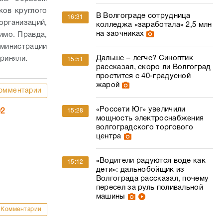
ков круглого
В Волгограде сотрудница
16:31
организаций,
колледжа «заработала» 2,5 млн
на заочниках
имо. Правда,
дминистрации
Дальше – легче? Синоптик
риняли.
15:51
рассказал, скоро ли Волгоград
простится с 40-градусной
жарой
омментарии
«Россети Юг» увеличили
15:28
02
мощность электроснабжения
волгоградского торгового
центра
«Водители радуются воде как
15:12
дети»: дальнобойщик из
Волгограда рассказал, почему
пересел за руль поливальной
машины
Комментарии