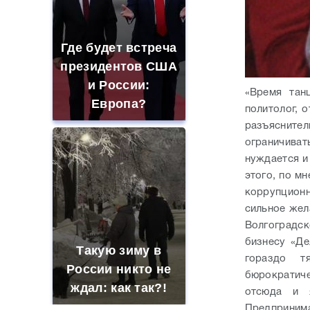
Где будет встреча
президентов США
и России:
«Время тан
Европа?
политолог, 
разъяснител
ограничиват
нуждается и
этого, по м
коррупционн
сильное жел
Волгоградс
бизнесу «Де
Такую зиму в
гораздо т
России никто не
бюрократич
ждал: как так?!
отсюда и я
Предприним