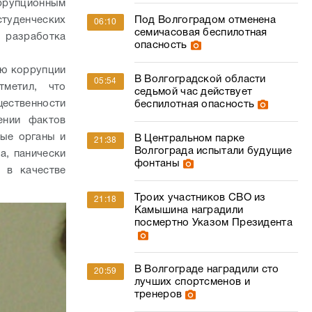
оррупционным
студенческих
Под Волгоградом отменена
06:10
семичасовая беспилотная
 разработка
опасность
ию коррупции
В Волгоградской области
05:54
тметил, что
седьмой час действует
ественности
беспилотная опасность
ении фактов
ные органы и
В Центральном парке
21:38
Волгограда испытали будущие
а, панически
фонтаны
 в качестве
Троих участников СВО из
21:18
Камышина наградили
посмертно Указом Президента
В Волгограде наградили сто
20:59
лучших спортсменов и
тренеров