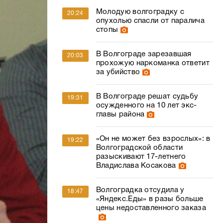
Молодую волгоградку с
20:24
опухолью спасли от паралича
стопы
В Волгограде зарезавшая
20:03
прохожую наркоманка ответит
за убийство
В Волгограде решат судьбу
19:31
осужденного на 10 лет экс-
главы района
«Он не может без взрослых»: в
19:22
Волгоградской области
разыскивают 17-летнего
Владислава Косакова
Волгоградка отсудила у
18:47
«Яндекс.Еды» в разы больше
цены недоставленного заказа