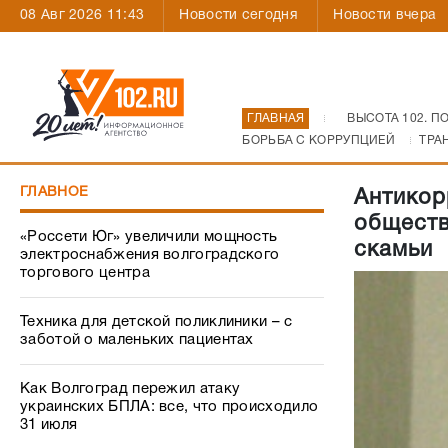
08 Авг 2026 11:43
Новости сегодня
Новости вчера
ГЛАВНАЯ
ВЫСОТА 102. П
БОРЬБА С КОРРУПЦИЕЙ
ТРА
ГЛАВНОЕ
Антикор
обществ
«Россети Юг» увеличили мощность
скамьи
электроснабжения волгоградского
торгового центра
Техника для детской поликлиники – с
заботой о маленьких пациентах
Как Волгоград пережил атаку
украинских БПЛА: все, что происходило
31 июля