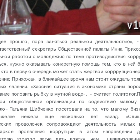
цев прошло, пора заняться реальной деятельностью», -
ответственный секретарь Общественной палаты Инна Прихо
ьной работой с молодежью по теме противодействия корр
ься, нужно оказывать конкретную помощь тем, кто в ней 
 кто в первую очередь может стать жертвой корррупционе
нению Прихожан, в ближайшее время нам стоит ожидать тол
ых явлений. «Хаосная ситуация в экономике страны пор
ание половить рыбку в мутной воде», - считает политолог.
П
кой общественной организации по содействию малому
ло» Татьяна Шибченко посетовала на то, что малому биз
яжелее нежели еще несколько лет назад. «Сли
еских проволочек сопровождают деятельность малых п
ркое проявления коррупции в этом направдении де
ателю гораздо легче дать взятку, чем цивилизован