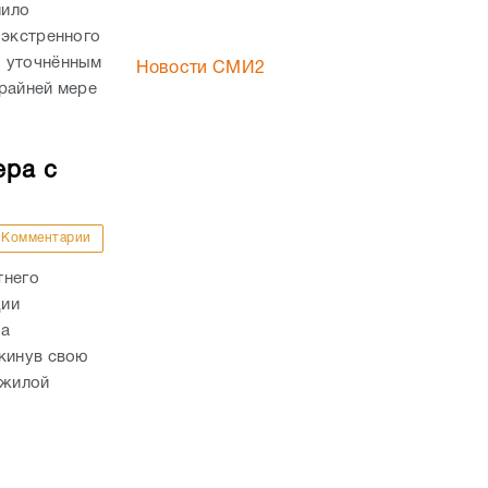
лило
 экстренного
о уточнённым
Новости СМИ2
райней мере
ера с
Комментарии
тнего
ции
да
кинув свою
ожилой