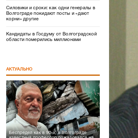
Силовики и сроки: как одни генералы в
Волгограде покидают посты и «дают
корни» другие
Кандидаты в Госдуму от Волгоградской
области померились миллионами
АКТУАЛЬНО
Беспредел как в 90-х: в Волгограде
известный профессор пожаловался на