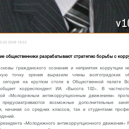
5.03.2009 18:35
ие общественники разрабатывают стратегию борьбы с корр
основы гражданского сознания и неприятия коррупции н
акую точку зрения выразили члены волгоградских о
й сегодня на круглом столе в Общественной палате Во
ообщает корреспондент ИА «Высота 102». В частност
ной «Молодежным антикоррупционным движением» пропа
 предусматриваются возможные дополнительные зан
и, начиная со средних классов, так и студентами профе
едений.
резидента «Молодежного антикоррупционного движения» 