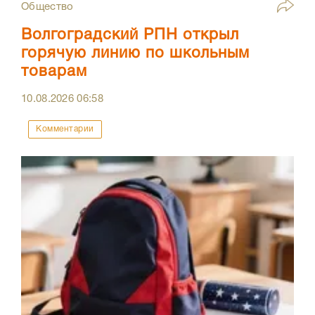
Общество
Волгоградский РПН открыл
горячую линию по школьным
товарам
10.08.2026
06:58
Комментарии