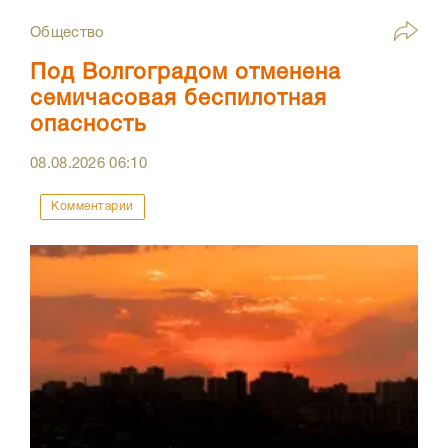
Общество
Под Волгоградом отменена
семичасовая беспилотная
опасность
08.08.2026
06:10
Комментарии