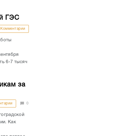
й ГЭС
Комментарии
аботы
сентября
ть 6-7 тысяч
икам за
нтарии
0
лгоградской
ии. Как