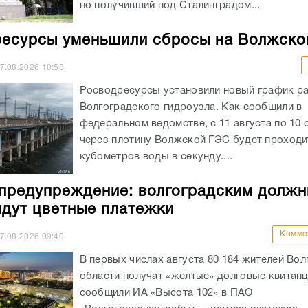
но получивший под Сталинградом...
есурсы уменьшили сбросы на Волжско
7.08.2026
10:58
Росводресурсы установили новый график р
Волгоградского гидроузла. Как сообщили в
федеральном ведомстве, с 11 августа по 10 
через плотину Волжской ГЭС будет проходи
кубометров воды в секунду....
предупреждение: волгоградским должн
идут цветные платежки
Комме
7.08.2026
09:40
В первых числах августа 80 184 жителей Во
области получат «желтые» долговые квитанц
сообщили ИА «Высота 102» в ПАО