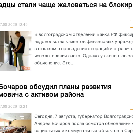
адцы стали чаще жаловаться на блокир
7.08.2026
12:49
В волгоградском отделении Банка РФ фикси
недовольства клиентов финансовых учрежде
с отказом в проведении операций и огранич
использования счета. Однако у экспертов ес
объяснение. Это...
Бочаров обсудил планы развития
овича с активом района
7.08.2026
12:21
Сегодня, 7 августа, губернатор Волгоградск
Андрей Бочаров после осмотра обновленны
социальных и коммунальных объектов в Се