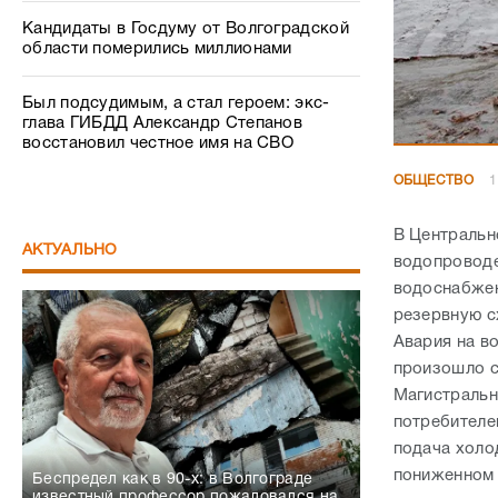
Кандидаты в Госдуму от Волгоградской
области померились миллионами
Был подсудимым, а стал героем: экс-
глава ГИБДД Александр Степанов
восстановил честное имя на СВО
ОБЩЕСТВО
1
В Центральн
АКТУАЛЬНО
водопроводе
водоснабже
резервную с
Авария на в
произошло с
Магистральн
потребителе
подача холо
пониженном 
Беспредел как в 90-х: в Волгограде
известный профессор пожаловался на