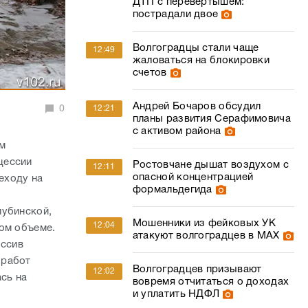
ДТП с перевертышем:
пострадали двое
Волгоградцы стали чаще
12:49
жаловаться на блокировки
счетов
Андрей Бочаров обсудил
0
12:21
планы развития Серафимовича
с активом района
ом
цессии
Ростовчане дышат воздухом с
12:11
опасной концентрацией
еходу на
формальдегида
лубинской,
Мошенники из фейковых УК
12:04
ном объеме.
атакуют волгоградцев в МАХ
ссив
 работ
Волгоградцев призывают
12:02
сь на
вовремя отчитаться о доходах
и уплатить НДФЛ