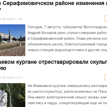
в Серафимовичском районе изменения 
у
7.08.2026
11:28
Сегодня, 7 августа, губернатор Волгоградск
Андрей Бочаров рано утром совершил рабо
в Серафимовичский район. Глава региона ос
обновленную школу, благоустроенный город
новую станцию водоподготовки и другие соц
евом кургане отреставрировали скульп
ию
7.08.2026
11:11
На Мамаевом кургане завершилась реставр
из шести скульптур, расположенных на Площ
Она имеет аллегорический смысл: воины ун
свастику и гидру, олицетворяющие еще не п