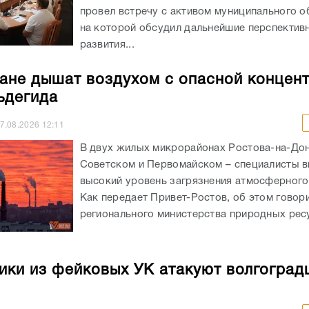
провел встречу с активом муниципального о
на которой обсудил дальнейшие перспектив
развития...
ане дышат воздухом с опасной концен
ьдегида
7.08.2026
12:11
В двух жилых микрорайонах Ростова-на-Дон
Советском и Первомайском – специалисты 
высокий уровень загрязнения атмосферного
Как передает Привет-Ростов, об этом говори
регионального министерства природных ресу
ки из фейковых УК атакуют волгоград