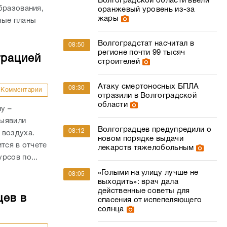
Волгоградской области ввели
бразования,
оранжевый уровень из-за
жары
ные планы
Волгоградстат насчитал в
08:50
регионе почти 99 тысяч
трацией
строителей
Атаку смертоносных БПЛА
08:30
Комментарии
отразили в Волгоградской
области
у –
выявили
Волгоградцев предупредили о
08:12
 воздуха.
новом порядке выдачи
тся в отчете
лекарств тяжелобольным
рсов по...
«Голыми на улицу лучше не
08:05
выходить»: врач дала
действенные советы для
цев в
спасения от испепеляющего
солнца