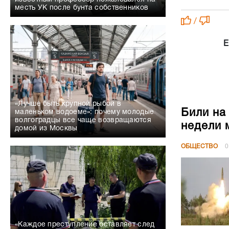
месть УК после бунта собственников
/
Е
«Лучше быть крупной рыбой в
Били на
маленьком водоеме»: почему молодые
волгоградцы все чаще возвращаются
недели 
домой из Москвы
ОБЩЕСТВО
0
«Каждое преступление оставляет след