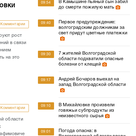
В Камышине пьяный сын забил
09:54
овки
до смерти пожилую мать
Первое предупреждение:
09:40
Комментарии
волгоградским должникам за
свет придут цветные платежки
руют рост
ний в связи
ением
7 жителей Волгоградской
09:30
ть на это
области подхватили опасные
болезни от клещей
Андрей Бочаров выехал на
09:17
запад Волгоградской области
В Михайловке произвели
09:10
Комментарии
говяжьи субпродукты из
неизвестного сырья
ой области
х
Погода опасна: в
09:01
рафимовиче