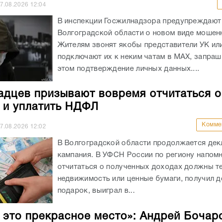
7.08.2026
12:04
В инспекции Госжилнадзора предупреждают
Волгоградской области о новом виде мошен
Жителям звонят якобы представители УК ил
подключают их к неким чатам в МАХ, запраш
этом подтверждение личных данных....
адцев призывают вовремя отчитаться о
 и уплатить НДФЛ
Комме
7.08.2026
12:02
В Волгоградской области продолжается де
кампания. В УФСН России по региону напомн
отчитаться о полученных доходах должны те
недвижимость или ценные бумаги, получил 
подарок, выиграл в...
 это прекрасное место»: Андрей Бочар