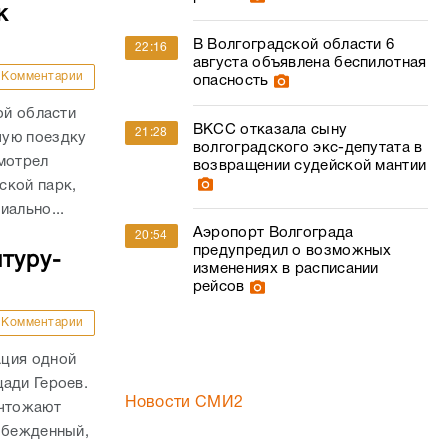
к
В Волгоградской области 6
22:16
августа объявлена беспилотная
Комментарии
опасность
ой области
ВКСС отказала сыну
21:28
чую поездку
волгоградского экс-депутата в
мотрел
возвращении судейской мантии
ской парк,
иально...
Аэропорт Волгограда
20:54
предупредил о возможных
туру-
изменениях в расписании
рейсов
Комментарии
ация одной
ади Героев.
Новости СМИ2
ичтожают
обежденный,