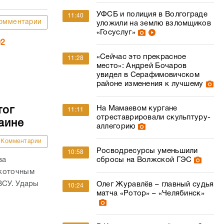
УФСБ и полиция в Волгограде
11:40
омментарии
уложили на землю взломщиков
«Госуслуг»
02
«Сейчас это прекрасное
11:28
место»: Андрей Бочаров
увидел в Серафимовичском
районе изменения к лучшему
На Мамаевом кургане
тог
11:11
отреставрировали скульптуру-
аине
аллегорию
Комментарии
Росводресурсы уменьшили
10:58
ва
сбросы на Волжской ГЭС
окоточным
ВСУ. Удары
Олег Журавлёв – главный судья
10:24
матча «Ротор» – «Челябинск»