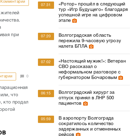
Комментарии
«Ротор» прошёл в следующий
07:31
тур «Игр Будущего» благодаря
 жителей
успешной игре на цифровом
ничества.
этапе
и
ивая при
Волгоградская область
07:20
пережила 9-часовую угрозу
налета БПЛА
«Настоящий мужик!»: Ветеран
07:02
СВО рассказал о
неформальном разговоре с
нтарии
0
губернатором Бочаровым
кларационная
Волгоградский хирург за
06:15
или, что
отпуск принял в ЛНР 500
, кто продал
пациентов
дорогой
В аэропорту Волгограда
05:59
сократилось количество
задержанных и отмененных
ов
рейсов