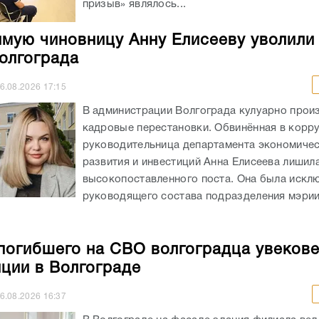
призыв» являлось...
мую чиновницу Анну Елисееву уволили
олгограда
6.08.2026
17:15
В администрации Волгограда кулуарно прои
кадровые перестановки. Обвинённая в корр
руководительница департамента экономиче
развития и инвестиций Анна Елисеева лишил
высокопоставленного поста. Она была искл
руководящего состава подразделения мэрии
погибшего на СВО волгоградца увекове
нции в Волгограде
6.08.2026
16:37