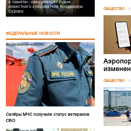
в памяти»: как проходят будни
известного следователя Владимира
ОБЩЕСТВО
0
Сурова
ФЕДЕРАЛЬНЫЕ НОВОСТИ
Федеральные новости
Аэропор
изменен
ОБЩЕСТВО
0
Сапёры МЧС получили статус ветеранов
СВО
Федеральные новости