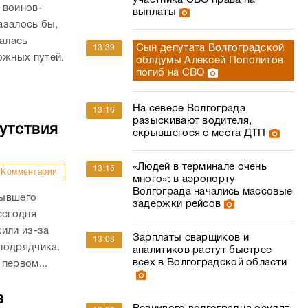
участника СВО права на
 воинов-
выплаты
азалось бы,
валась
Сын депутата Волгоградской
13:39
жных путей.
облдумы Алексей Пополитов
погиб на СВО
На севере Волгограда
13:16
разыскивают водителя,
утствия
скрывшегося с места ДТП
«Людей в терминале очень
13:15
Комментарии
много»: в аэропорту
Волгограда начались массовые
бывшего
задержки рейсов
сегодня
или из-за
Зарплаты сварщиков и
13:08
подрядчика.
аналитиков растут быстрее
всех в Волгоградской области
первом...
в