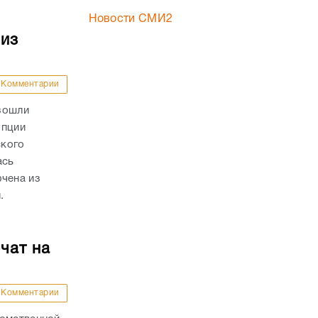
Новости СМИ2
 из
Комментарии
зошли
упции
ского
ась
ючена из
.
чат на
Комментарии