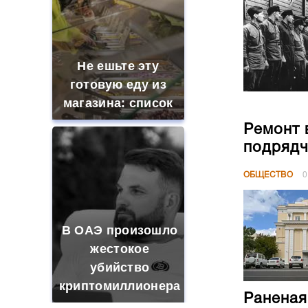
Не ешьте эту
готовую еду из
магазина: список
Ремонт 
подрядч
ОБЩЕСТВО
0
В ОАЭ произошло
жестокое
убийство
криптомиллионера
Раненая