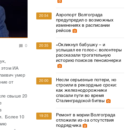
Аэропорт Волгограда
20:54
предупредил о возможных
изменениях в расписании
рейсов
«Окликнул бабушку – и
0
20:35
услышал ее голос»: волонтеры
рассказали трогательную
историю поисков пенсионерки
ук,
 этом ИА
лаевич умер
Несли серьезные потери, но
20:00
ние от
строили в рекордные сроки:
как железнодорожники
спасали пути во время
сле свыше 20
Сталинградской битвы
е
в
Ремонт в мэрии Волгограда
19:25
и. Более 10
отложили из-за отсутствия
нию
подрядчика