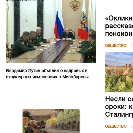
«Окликн
рассказ
пенсион
ОБЩЕСТВО
0
Владимир Путин объявил о кадровых и
структурных изменениях в Минобороны
Несли с
сроки: 
Сталинг
ОБЩЕСТВО
0