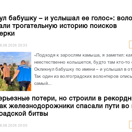
ул бабушку – и услышал ее голос»: вол
али трогательную историю поисков
ерки
6.08.2026
20:35
«Подходя к зарослям камыша, я заметил: к
неестественно колышется, будто там кто-то 
Окликнул бабушку по имени – и услышал в от
Так один из волгоградских волонтеров опис
самый...
ерьезные потери, но строили в рекорд
как железнодорожники спасали пути во
радской битвы
6.08.2026
20:00