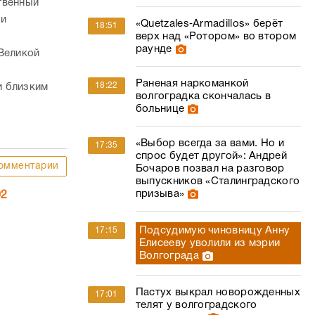
твенный
 и
«Quetzales‑Armadillos» берёт
18:51
верх над «Ротором» во втором
раунде
 Великой
Раненая наркоманкой
18:22
и близким
волгоградка скончалась в
больнице
«Выбор всегда за вами. Но и
17:35
спрос будет другой»: Андрей
омментарии
Бочаров позвал на разговор
выпускников «Сталинградского
призыва»
02
Подсудимую чиновницу Анну
17:15
Елисееву уволили из мэрии
Волгограда
Пастух выкрал новорожденных
17:01
телят у волгоградского