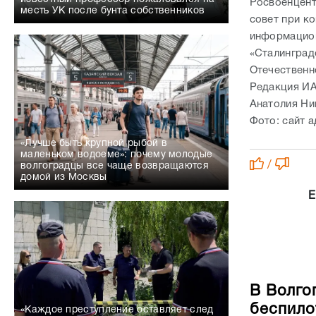
Росвоенцент
месть УК после бунта собственников
совет при к
информацион
«Сталинград
Отечественн
Редакция ИА
Анатолия Ни
Фото: сайт 
«Лучше быть крупной рыбой в
маленьком водоеме»: почему молодые
/
волгоградцы все чаще возвращаются
домой из Москвы
Е
В Волго
беспило
«Каждое преступление оставляет след