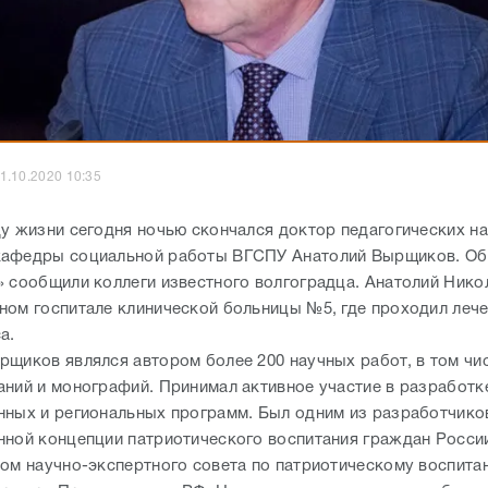
1.10.2020 10:35
ду жизни сегодня ночью скончался доктор педагогических на
афедры социальной работы ВГСПУ Анатолий Вырщиков. Об
» сообщили коллеги известного волгоградца. Анатолий Нико
ном госпитале клинической больницы №5, где проходил лече
а.
рщиков являлся автором более 200 научных работ, в том чи
аний и монографий. Принимал активное участие в разработк
нных и региональных программ. Был одним из разработчико
нной концепции патриотического воспитания граждан Росси
ном научно-экспертного совета по патриотическому воспита