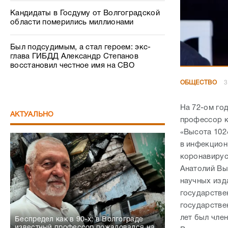
Кандидаты в Госдуму от Волгоградской
области померились миллионами
Был подсудимым, а стал героем: экс-
глава ГИБДД Александр Степанов
восстановил честное имя на СВО
ОБЩЕСТВО
3
На 72-ом го
АКТУАЛЬНО
профессор к
«Высота 102
в инфекцион
коронавирус
Анатолий Вы
научных изд
государстве
государстве
лет был чле
Беспредел как в 90-х: в Волгограде
известный профессор пожаловался на