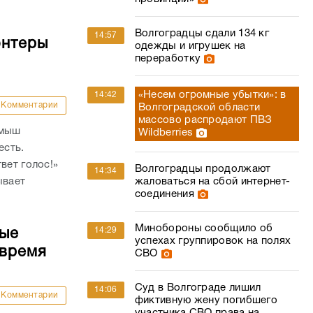
Волгоградцы сдали 134 кг
14:57
онтеры
одежды и игрушек на
переработку
«Несем огромные убытки»: в
14:42
Комментарии
Волгоградской области
массово распродают ПВЗ
амыш
Wildberries
есть.
вет голос!»
Волгоградцы продолжают
14:34
ывает
жаловаться на сбой интернет-
соединения
Минобороны сообщило об
14:29
ные
успехах группировок на полях
 время
СВО
Суд в Волгограде лишил
14:06
Комментарии
фиктивную жену погибшего