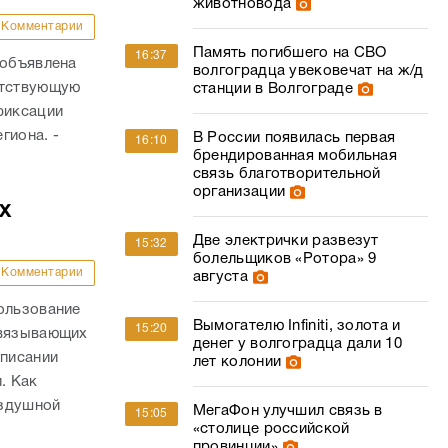
животновода
Комментарии
Память погибшего на СВО
16:37
 объявлена
волгоградца увековечат на ж/д
етствующую
станции в Волгограде
фиксации
гиона. -
В России появилась первая
16:10
брендированная мобильная
связь благотворительной
организации
х
Две электрички развезут
15:32
болельщиков «Ротора» 9
Комментарии
августа
ользование
Вымогателю Infiniti, золота и
15:20
связывающих
денег у волгоградца дали 10
списании
лет колонии
. Как
оздушной
МегаФон улучшил связь в
15:05
«столице российской
провинции»