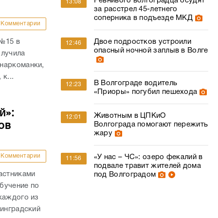
Ревнивого волгоградца осудят
13:08
за расстрел 45-летнего
соперника в подъезде МКД
Комментарии
 №15 в
Двое подростков устроили
12:46
опасный ночной заплыв в Волге
олучила
наркоманки,
к...
В Волгограде водитель
12:23
«Приоры» погубил пешехода
й»:
Животным в ЦПКиО
12:01
ов
Волгограда помогают пережить
жару
Комментарии
«У нас – ЧС»: озеро фекалий в
11:56
подвале травит жителей дома
астниками
под Волгоградом
бучение по
каждого из
линградский