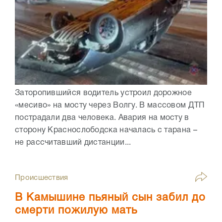
Заторопившийся водитель устроил дорожное
«месиво» на мосту через Волгу. В массовом ДТП
пострадали два человека. Авария на мосту в
сторону Краснослободска началась с тарана –
не рассчитавший дистанции...
Происшествия
В Камышине пьяный сын забил до
смерти пожилую мать