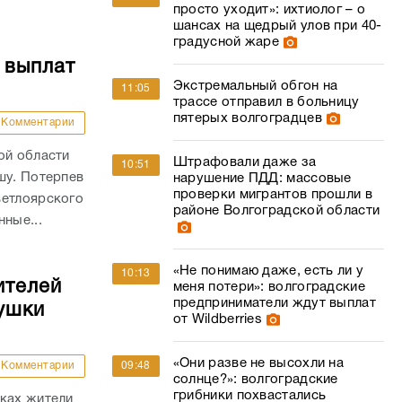
просто уходит»: ихтиолог – о
шансах на щедрый улов при 40-
градусной жаре
 выплат
Экстремальный обгон на
11:05
трассе отправил в больницу
пятерых волгоградцев
Комментарии
ой области
Штрафовали даже за
10:51
шу. Потерпев
нарушение ПДД: массовые
проверки мигрантов прошли в
ветлоярского
районе Волгоградской области
ные...
«Не понимаю даже, есть ли у
10:13
ителей
меня потери»: волгоградские
предприниматели ждут выплат
ушки
от Wildberries
«Они разве не высохли на
09:48
Комментарии
солнце?»: волгоградские
грибники похвастались
йках жители