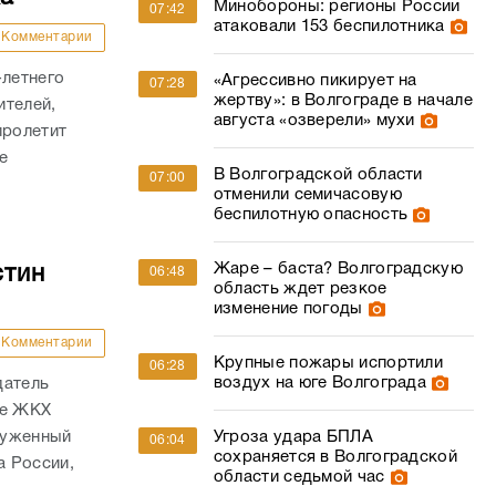
Минобороны: регионы России
07:42
атаковали 153 беспилотника
Комментарии
-летнего
«Агрессивно пикирует на
07:28
жертву»: в Волгограде в начале
ителей,
августа «озверели» мухи
пролетит
е
В Волгоградской области
07:00
отменили семичасовую
беспилотную опасность
Жаре – баста? Волгоградскую
стин
06:48
область ждет резкое
изменение погоды
Комментарии
Крупные пожары испортили
06:28
воздух на юге Волгограда
датель
ре ЖКХ
Угроза удара БПЛА
служенный
06:04
сохраняется в Волгоградской
а России,
области седьмой час