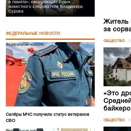
в памяти»: как проходят будни
известного следователя Владимира
Сурова
Житель 
за сорв
ФЕДЕРАЛЬНЫЕ НОВОСТИ
ОБЩЕСТВО
0
Федеральные новости
«Это др
Средней
байкеро
Сапёры МЧС получили статус ветеранов
ОБЩЕСТВО
0
СВО
Федеральные новости