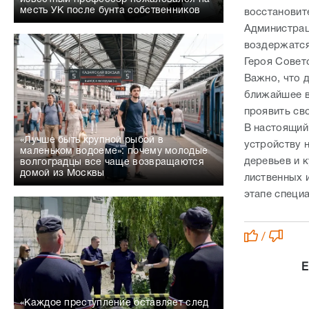
месть УК после бунта собственников
восстановит
Администрац
воздержатся
Героя Совет
Важно, что 
ближайшее в
проявить св
В настоящий
«Лучше быть крупной рыбой в
устройству 
маленьком водоеме»: почему молодые
деревьев и 
волгоградцы все чаще возвращаются
домой из Москвы
лиственных и
этапе специ
/
Е
«Каждое преступление оставляет след