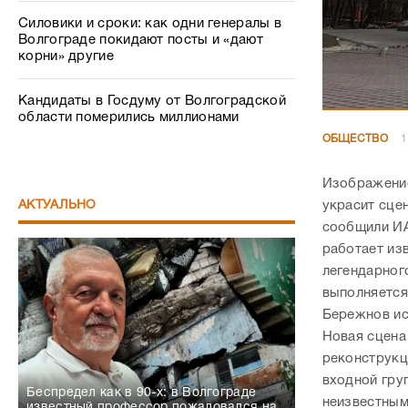
Силовики и сроки: как одни генералы в
Волгограде покидают посты и «дают
корни» другие
Кандидаты в Госдуму от Волгоградской
области померились миллионами
ОБЩЕСТВО
1
Изображение
АКТУАЛЬНО
украсит сце
сообщили ИА
работает из
легендарног
выполняется
Бережнов ис
Новая сцена
реконструкци
входной груп
Беспредел как в 90-х: в Волгограде
неизвестным
известный профессор пожаловался на