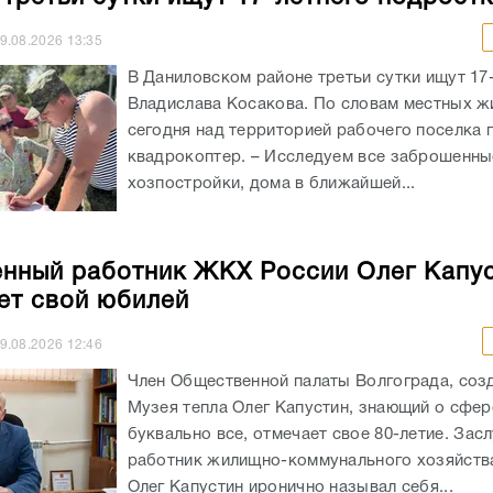
9.08.2026
13:35
В Даниловском районе третьи сутки ищут 17
Владислава Косакова. По словам местных ж
сегодня над территорией рабочего поселка 
квадрокоптер. – Исследуем все заброшенны
хозпостройки, дома в ближайшей...
нный работник ЖКХ России Олег Капу
ет свой юбилей
9.08.2026
12:46
Член Общественной палаты Волгограда, соз
Музея тепла Олег Капустин, знающий о сфе
буквально все, отмечает свое 80-летие. За
работник жилищно-коммунального хозяйств
Олег Капустин иронично называл себя...