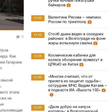
ручки ночные покатушки
байкеров
Валентина Рясова – чемпион
15:00
России по триатлону
Столб дыма виден в соседних
14:46
0
районах: в Волгограде на фоне
жары вспыхнула свалка
тров
Космические кабинки для
14:26
рада. Как
колеса обозрения привезут в
ия Гагарина
ЦПКиО из Китая
ет
«Многие считают, что от
14:00
Алексей
прилета их защитит судьба»:
сотрудник МЧС Вадим Катаев –
.
в подкасте ИА «Высота 102»
вого этапа
кже на
ные
«Дали добро на запуск
13:35
 выполняющая
коптера»: в Волгоградской