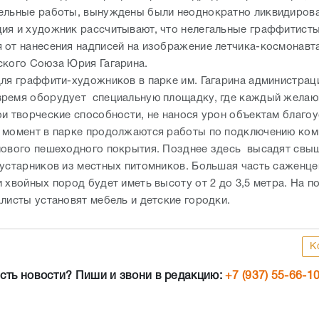
ельные работы, вынуждены были неоднократно ликвидирова
ия и художник рассчитывают, что нелегальные граффитист
 от нанесения надписей на изображение летчика-космонавт
ского Союза Юрия Гагарина.
для граффити-художников в парке им. Гагарина администрац
ремя оборудует специальную площадку, где каждый жела
ои творческие способности, не нанося урон объектам благоу
 момент в парке продолжаются работы по подключению ком
нового пешеходного покрытия. Позднее здесь высадят свыш
кустарников из местных питомников. Большая часть саженце
 хвойных пород будет иметь высоту от 2 до 3,5 метра. На п
алисты установят мебель и детские городки.
К
сть новости? Пиши и звони в редакцию:
+7 (937) 55-66-1