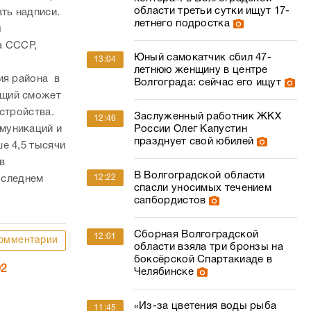
области третьи сутки ищут 17-
ть надписи.
летнего подростка
ы
а СССР,
Юный самокатчик сбил 47-
13:04
летнюю женщину в центре
ия района в
Волгограда: сейчас его ищут
ющий сможет
стройства.
Заслуженный работник ЖКХ
12:46
России Олег Капустин
муникаций и
празднует свой юбилей
е 4,5 тысячи
в
В Волгоградской области
12:22
оследнем
спасли уносимых течением
сапбордистов
Сборная Волгоградской
12:01
омментарии
области взяла три бронзы на
боксёрской Спартакиаде в
02
Челябинске
«Из-за цветения воды рыба
11:45