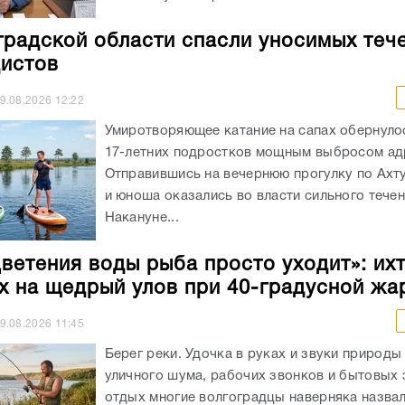
градской области спасли уносимых теч
истов
9.08.2026
12:22
Умиротворяющее катание на сапах обернуло
17-летних подростков мощным выбросом ад
Отправившись на вечернюю прогулку по Ахт
и юноша оказались во власти сильного течен
Накануне...
цветения воды рыба просто уходит»: ихт
х на щедрый улов при 40-градусной жа
9.08.2026
11:45
Берег реки. Удочка в руках и звуки природы
уличного шума, рабочих звонков и бытовых 
отдых многие волгоградцы наверняка назва