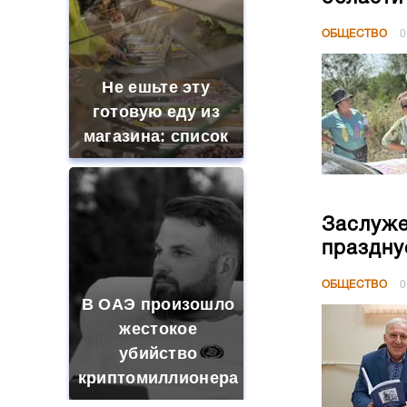
ОБЩЕСТВО
0
Не ешьте эту
готовую еду из
магазина: список
Заслуже
праздну
ОБЩЕСТВО
0
В ОАЭ произошло
жестокое
убийство
криптомиллионера