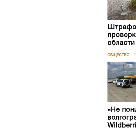
Штрафов
проверк
области
ОБЩЕСТВО
0
«Не пон
волгогр
Wildberr