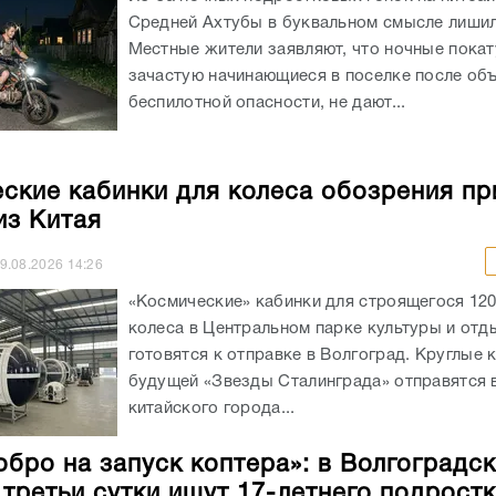
Средней Ахтубы в буквальном смысле лишил
Местные жители заявляют, что ночные покат
зачастую начинающиеся в поселке после об
беспилотной опасности, не дают...
ские кабинки для колеса обозрения пр
з Китая
9.08.2026
14:26
«Космические» кабинки для строящегося 12
колеса в Центральном парке культуры и отд
готовятся к отправке в Волгоград. Круглые 
будущей «Звезды Сталинграда» отправятся в
китайского города...
обро на запуск коптера»: в Волгоградс
 третьи сутки ищут 17-летнего подрост