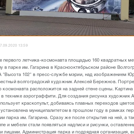
7.09.2020 13:59
 первого летчика-космонавта площадью 160 квадратных ме
ну в парке им. Гагарина в Краснооктябрьском районе Волгог
 "Высота 102" в пресс-службе мэрии, над изображением Юр
вестный волгоградский художник Алексей Бережнов. Портр
о космонавта расположится на задней стене сцены. Картина
 в технике аэрограффити. Для создания рисунка художник 
пользует краскопульт, добиваясь плавных переходов цветов
 установлена муниципалитетом в прошлом году в рамках пер
и парка им. Гагарина. Сразу же после открытия на ней, а та
пе и мебели стали появляться надписи и рисунки, оставлен
и лицами. Администрация парка и подрядная организация,