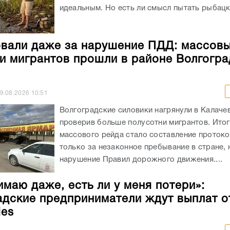
идеальным. Но есть ли смысл пытать рыбацко
али даже за нарушение ПДД: массов
и мигрантов прошли в районе Волгогра
9.08.2026
10:51
Волгоградские силовики нагрянули в Калаче
проверив больше полусотни мигрантов. Ито
массового рейда стало составление протоко
только за незаконное пребывание в стране, 
нарушение Правил дорожного движения....
имаю даже, есть ли у меня потери»:
адские предприниматели ждут выплат о
ies