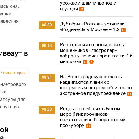
урожаем шампиньонов и
ись сна.
груздей
ушки,
ъявления
Дублёры «Ротора» уступили
09:30
«Родине‑3» в Москве – 1:2
Работавший на посыльных у
09:13
мошенников «гастролер»
ивезут в
забрал у пенсионеров почти 4,5
миллиона
Комментарии
На Волгоградскую область
08:34
надвигаются ливни со
0-метрового
штормовым ветром: объявлено
ыха
экстренное предупреждение
капсулы для
 путь из
Родные погибших в Белом
08:20
море байдарочников
пожаловались Генеральному
прокурору
кой
ка