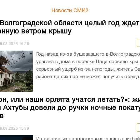
Новости СМИ2
Волгоградской области целый год ждет
анную ветром крышу
9.08.2026
16:28
Год назад из-за бушевавшего в Волгоградск
урагана с дома в поселке Цаца сорвало кры
серьезный ущерб из-за непогоды, житель С
района до сих пор не может получить обещан
он, или наши орлята учатся летать?»: ж
 Ахтубы довели до ручки ночные покат
в
9.08.2026
15:39
Из-за ночных подростковых гонок на питба