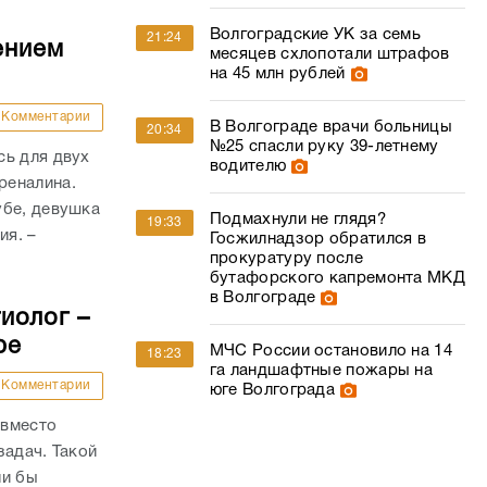
Волгоградские УК за семь
21:24
ением
месяцев схлопотали штрафов
на 45 млн рублей
Комментарии
В Волгограде врачи больницы
20:34
№25 спасли руку 39-летнему
сь для двух
водителю
реналина.
убе, девушка
Подмахнули не глядя?
19:33
ия. –
Госжилнадзор обратился в
прокуратуру после
бутафорского капремонта МКД
в Волгограде
иолог –
ре
МЧС России остановило на 14
18:23
га ландшафтные пожары на
Комментарии
юге Волгограда
 вместо
задач. Такой
ли бы