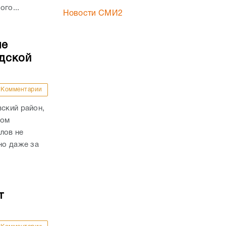
го...
Новости СМИ2
ые
дской
Комментарии
вский район,
гом
лов не
но даже за
т