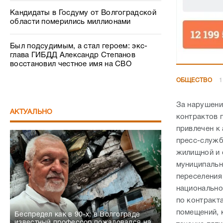
Кандидаты в Госдуму от Волгоградской
области померились миллионами
Был подсудимым, а стал героем: экс-
глава ГИБДД Александр Степанов
восстановил честное имя на СВО
ОБЩЕСТВО
1
За нарушени
АКТУАЛЬНО
контрактов 
привлечен к
пресс-служб
жилищной и 
муниципальн
переселения
национально
по контракт
помещений, 
Беспредел как в 90-х: в Волгограде
известный профессор пожаловался на