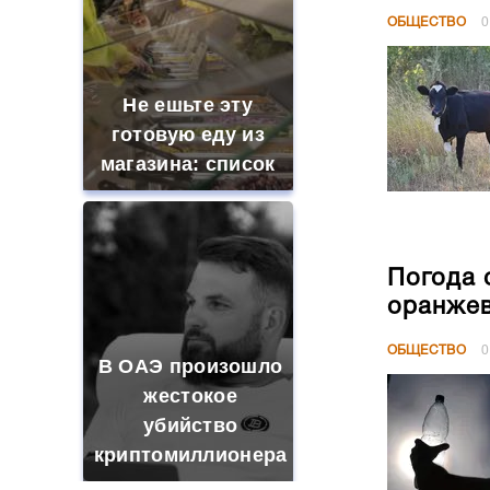
ОБЩЕСТВО
0
Не ешьте эту
готовую еду из
магазина: список
Погода 
оранжев
ОБЩЕСТВО
0
В ОАЭ произошло
жестокое
убийство
криптомиллионера