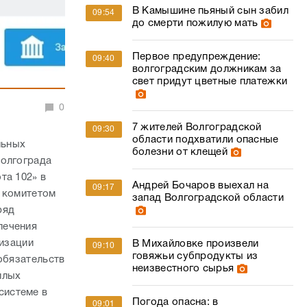
В Камышине пьяный сын забил
09:54
до смерти пожилую мать
Первое предупреждение:
09:40
волгоградским должникам за
свет придут цветные платежки
0
7 жителей Волгоградской
09:30
области подхватили опасные
льных
болезни от клещей
Волгограда
та 102» в
Андрей Бочаров выехал на
09:17
а комитетом
запад Волгоградской области
ряд
печения
лизации
В Михайловке произвели
09:10
говяжьи субпродукты из
обязательств
неизвестного сырья
илых
системе в
Погода опасна: в
09:01