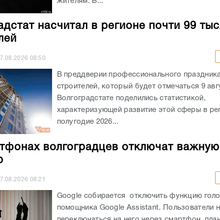
жителям. В...
адстат насчитал в регионе почти 99 ты
лей
7.08.2026
08:50
В преддверии профессионального праздника
строителей, который будет отмечаться 9 авгу
Волгоградстате поделились статистикой,
характеризующей развитие этой сферы в ре
полугодие 2026...
тфонах волгоградцев отключат важную
ю
7.08.2026
08:21
Google собирается отключить функцию гол
помощника Google Assistant. Пользователи н
переключаться на него через смартфон, пла