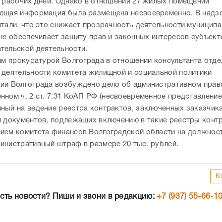
и рабочих дней. Однако в отношении 27 жилых помещений
ющая информация была размещена несвоевременно. В надз
итали, что это снижает прозрачность деятельности муницип
 не обеспечивает защиту прав и законных интересов субъект
тельской деятельности.
тим прокуратурой Волгограда в отношении консультанта отде
 деятельности комитета жилищной и социальной политики
ии Волгограда возбуждено дело об административном прав
ном ч. 2 ст. 7.31 КоАП РФ (несвоевременное представление 
ный на ведение реестра контрактов, заключенных заказчик
и документов, подлежащих включению в такие реестры контр
ием комитета финансов Волгоградской области на должнос
инистративный штраф в размере 20 тыс. рублей.
К
сть новости? Пиши и звони в редакцию:
+7 (937) 55-66-1