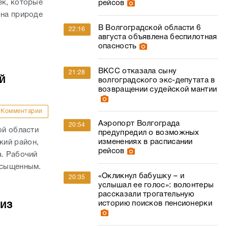
ек, которые
рейсов
 на природе
.
В Волгоградской области 6
22:16
августа объявлена беспилотная
опасность
ВКСС отказала сыну
21:28
й
волгоградского экс-депутата в
возвращении судейской мантии
Комментарии
Аэропорт Волгограда
20:54
ой области
предупредил о возможных
изменениях в расписании
кий район,
рейсов
а. Рабочий
асыщенным.
«Окликнул бабушку – и
20:35
услышал ее голос»: волонтеры
рассказали трогательную
историю поисков пенсионерки
из