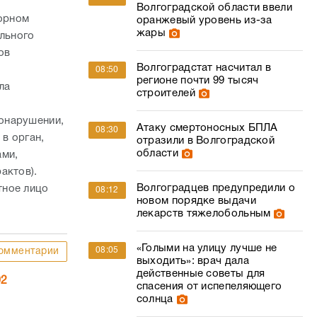
Волгоградской области ввели
орном
оранжевый уровень из-за
жары
ального
ов
Волгоградстат насчитал в
08:50
регионе почти 99 тысяч
ла
строителей
онарушении,
Атаку смертоносных БПЛА
08:30
в орган,
отразили в Волгоградской
области
ами,
актов).
Волгоградцев предупредили о
тное лицо
08:12
новом порядке выдачи
лекарств тяжелобольным
«Голыми на улицу лучше не
08:05
омментарии
выходить»: врач дала
действенные советы для
02
спасения от испепеляющего
солнца