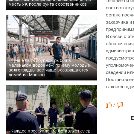
течение пят
месть УК после бунта собственников
соответству
органе посч
заказчика и
предпринима
В связи с э
обеспечения
администрац
предусмотрен
«Лучше быть крупной рыбой в
уполномочен
маленьком водоеме»: почему молодые
волгоградцы все чаще возвращаются
сведений ил
домой из Москвы
Постановлен
наложен адм
/
Е
«Каждое преступление оставляет след