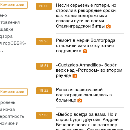
Комментарии
Несли серьезные потери, но
20:00
строили в рекордные сроки:
ено
как железнодорожники
спасали пути во время
отовления
Сталинградской битвы
ощадке
дзора,
Ремонт в мэрии Волгограда
19:25
ая горСББЖ»
отложили из-за отсутствия
..
подрядчика
«Quetzales‑Armadillos» берёт
18:51
верх над «Ротором» во втором
раунде
Раненая наркоманкой
18:22
Комментарии
волгоградка скончалась в
больнице
уровень
и из-за
«Выбор всегда за вами. Но и
17:35
вероятность
спрос будет другой»: Андрей
номике и
Бочаров позвал на разговор