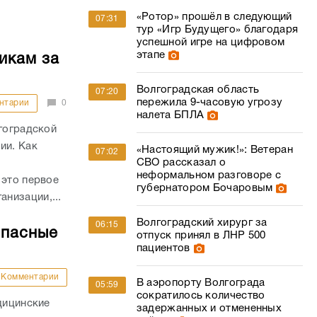
«Ротор» прошёл в следующий
07:31
тур «Игр Будущего» благодаря
успешной игре на цифровом
этапе
икам за
Волгоградская область
07:20
пережила 9-часовую угрозу
нтарии
0
налета БПЛА
лгоградской
ии. Как
«Настоящий мужик!»: Ветеран
07:02
СВО рассказал о
неформальном разговоре с
 это первое
губернатором Бочаровым
низации,...
Волгоградский хирург за
06:15
опасные
отпуск принял в ЛНР 500
пациентов
Комментарии
В аэропорту Волгограда
05:59
сократилось количество
дицинские
задержанных и отмененных