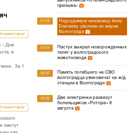
выпускников «Сталинградского
призыва»
сяч
Подсудимую чиновницу Анну
17:15
Елисееву уволили из мэрии
Волгограда
Комментарии
 – Дня
Пастух выкрал новорожденных
17:01
ста, в
телят у волгоградского
животновода
гионе. За 1
Память погибшего на СВО
16:37
волгоградца увековечат на ж/д
станции в Волгограде
Две электрички развезут
15:32
болельщиков «Ротора» 9
Комментарии
августа
осового
е смогут
ншет или