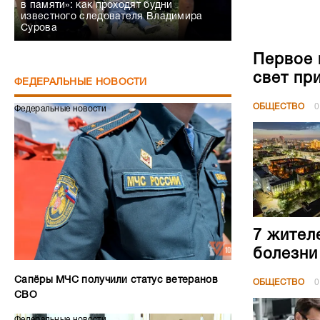
в памяти»: как проходят будни
известного следователя Владимира
Сурова
Первое 
свет пр
ФЕДЕРАЛЬНЫЕ НОВОСТИ
ОБЩЕСТВО
0
Федеральные новости
7 жител
болезни
Сапёры МЧС получили статус ветеранов
ОБЩЕСТВО
0
СВО
Федеральные новости