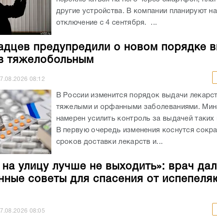
другие устройства. В компании планируют н
отключение с 4 сентября. ...
адцев предупредили о новом порядке 
в тяжелобольным
7.08.2026
08:12
В России изменится порядок выдачи лекарст
тяжелыми и орфанными заболеваниями. Ми
намерен усилить контроль за выдачей таких
В первую очередь изменения коснутся сокр
сроков доставки лекарств и...
 на улицу лучше не выходить»: врач да
нные советы для спасения от испепел
7.08.2026
08:05