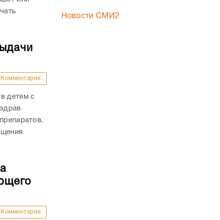
ачать
Новости СМИ2
выдачи
Комментарии
в детям с
нздрав
 препаратов.
ащения
ла
яющего
Комментарии