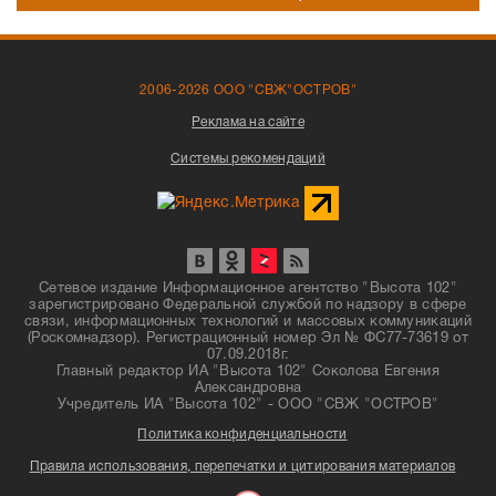
2006-2026 ООО "СВЖ"ОСТРОВ"
Реклама на сайте
Системы рекомендаций
Сетевое издание Информационное агентство "Высота 102"
зарегистрировано Федеральной службой по надзору в сфере
связи, информационных технологий и массовых коммуникаций
(Роскомнадзор). Регистрационный номер Эл № ФС77-73619 от
07.09.2018г.
Главный редактор ИА "Высота 102" Соколова Евгения
Александровна
Учредитель ИА "Высота 102" - ООО "СВЖ "ОСТРОВ"
Политика конфиденциальности
Правила использования, перепечатки и цитирования материалов