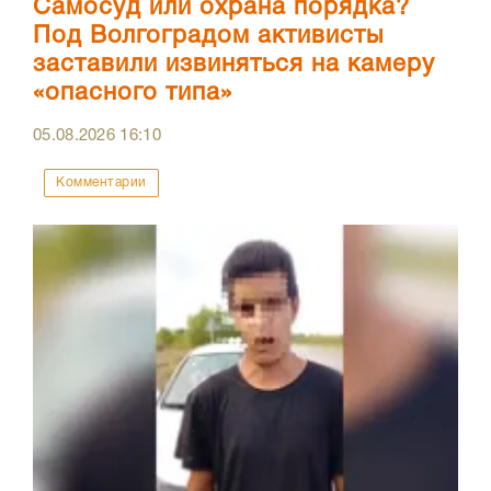
Самосуд или охрана порядка?
Под Волгоградом активисты
заставили извиняться на камеру
«опасного типа»
05.08.2026
16:10
Комментарии