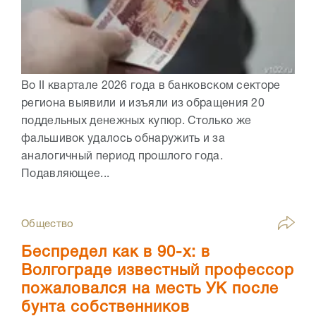
Во II квартале 2026 года в банковском секторе
региона выявили и изъяли из обращения 20
поддельных денежных купюр. Столько же
фальшивок удалось обнаружить и за
аналогичный период прошлого года.
Подавляющее...
Общество
Беспредел как в 90-х: в
Волгограде известный профессор
пожаловался на месть УК после
бунта собственников