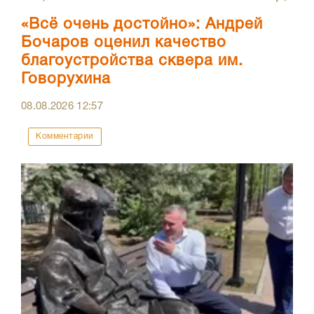
«Всё очень достойно»: Андрей
Бочаров оценил качество
благоустройства сквера им.
Говорухина
08.08.2026
12:57
Комментарии