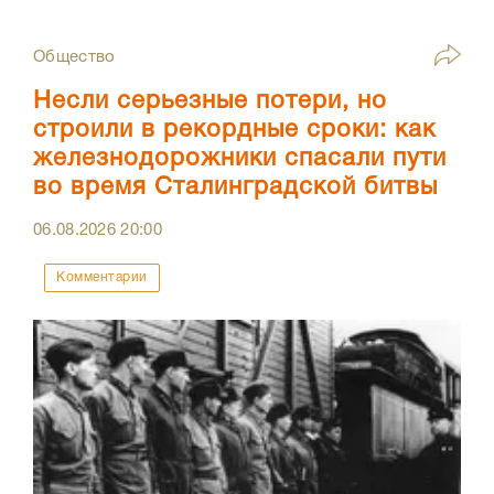
Общество
Несли серьезные потери, но
строили в рекордные сроки: как
железнодорожники спасали пути
во время Сталинградской битвы
06.08.2026
20:00
Комментарии