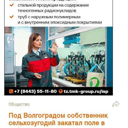
Общество
Под Волгоградом собственник
сельхозугодий закатал поле в