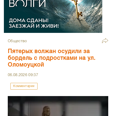
Общество
Пятерых волжан осудили за
бордель с подростками на ул.
Оломоуцкой
06.08.2026
09:37
Комментарии