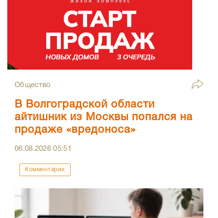
Общество
В Волгоградской области
айтишник из Москвы попался на
продаже «вредоноса»
06.08.2026
05:51
Комментарии