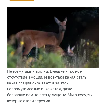
Невозмутимый взгляд. Внешне – полное
отсутствие эмоций. И все-таки какая стать,
какая грация скрывается за этой
невозмутимостью и, кажется, даже
безразличием ко всему сущему. Мы о косулях,
которые стали героями...