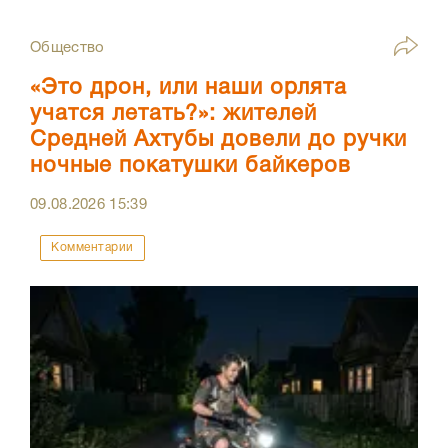
Общество
«Это дрон, или наши орлята
учатся летать?»: жителей
Средней Ахтубы довели до ручки
ночные покатушки байкеров
09.08.2026
15:39
Комментарии