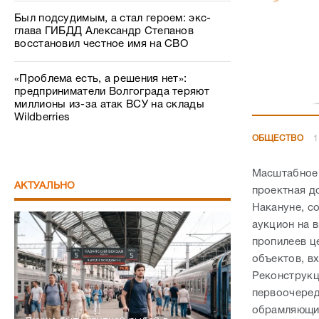
Был подсудимым, а стал героем: экс-
глава ГИБДД Александр Степанов
восстановил честное имя на СВО
«Проблема есть, а решения нет»:
предприниматели Волгограда теряют
миллионы из-за атак ВСУ на склады
Wildberries
ОБЩЕСТВО
1
Масштабное 
АКТУАЛЬНО
проектная д
Накануне, с
аукцион на 
пропилеев ц
объектов, в
Реконструкци
первоочеред
обрамляющие