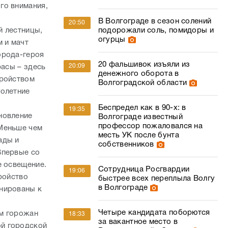
го внимания,
В Волгограде в сезон солений
20:50
й лестницы,
подорожали соль, помидоры и
огурцы
 и мачт
орода-героя
20 фальшивок изъяли из
20:09
расы – здесь
денежного оборота в
тройством
Волгоградской области
голетние
Беспредел как в 90-х: в
19:35
новление
Волгограде известный
профессор пожаловался на
 Меньше чем
месть УК после бунта
ады и
собственников
Впервые со
е освещение.
Сотрудница Росгвардии
19:06
ройство
быстрее всех переплыла Волгу
в Волгограде
анированы к
Четыре кандидата поборются
ам горожан
18:33
за вакантное место в
ой городской