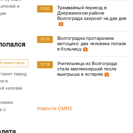
жителей и
Трамвайный переезд в
13:02
Дзержинском районе
ции
Волгограда закроют на два дня
Волгоградка протаранила
12:25
попался
мотоцикл: два человека попали
в больницу
Комментарии
Учительница из Волгограда
12:19
стала миллионершей после
станет перед
выигрыша в лотерею
ли в
ой человек
млении
Новости СМИ2
х с
алета