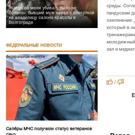
среды. Согл
«Когда он меня убивал, было не
пандусами д
больно»: бывший муж напал с отверткой
на владелицу салона красоты в
озеленение.
Волгограде
который в з
тренажерами
молодежный 
ФЕДЕРАЛЬНЫЕ НОВОСТИ
зал и медиат
Федеральные новости
/
Е
Сапёры МЧС получили статус ветеранов