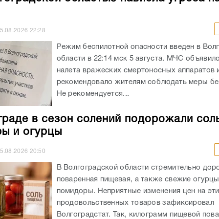
5.08.2026
22:28
Режим беспилотной опасности введен в Вол
области в 22:14 мск 5 августа. МЧС объявил
налета вражеских смертоносных аппаратов 
рекомендовало жителям соблюдать меры бе
Не рекомендуется...
граде в сезон солений подорожали соль
ы и огурцы
5.08.2026
20:50
В Волгоградской области стремительно дор
поваренная пищевая, а также свежие огурцы
помидоры. Неприятные изменения цен на эт
продовольственных товаров зафиксировал
Волгоградстат. Так, килограмм пищевой пова