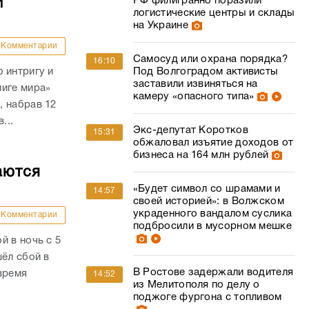
РФ филигранно поразили
и
логистические центры и склады
на Украине
Комментарии
Самосуд или охрана порядка?
16:10
 интригу и
Под Волгоградом активисты
заставили извиняться на
лиге мира»
камеру «опасного типа»
, набрав 12
...
Экс-депутат Коротков
15:31
обжаловал изъятие доходов от
бизнеса на 164 млн рублей
аются
«Будет символ со шрамами и
14:57
своей историей»: в Волжском
украденного вандалом суслика
Комментарии
подбросили в мусорном мешке
й в ночь с 5
шёл сбой в
В Ростове задержали водителя
время
14:52
из Мелитополя по делу о
поджоге фургона с топливом