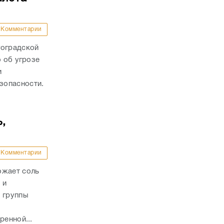
Комментарии
гоградской
о об угрозе
и
зопасности.
,
Комментарии
ожает соль
 и
и группы
ренной...