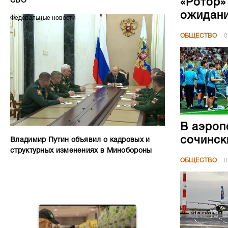
«Ротор»
СВО
ожидан
Федеральные новости
ОБЩЕСТВО
0
В аэроп
сочинск
Владимир Путин объявил о кадровых и
структурных изменениях в Минобороны
ОБЩЕСТВО
0