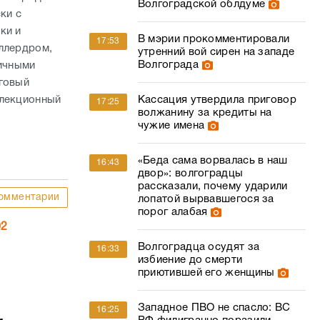
Волгоградской облдуме
ки с
ки и
В мэрии прокомментировали
17:53
оллердром,
утренний вой сирен на западе
Волгограда
личными
уговый
 лекционный
Кассация утвердила приговор
17:25
волжанину за кредиты на
чужие имена
«Беда сама ворвалась в наш
16:43
двор»: волгоградцы
рассказали, почему ударили
омментарии
лопатой вырвавшегося за
порог алабая
02
Волгоградца осудят за
16:33
избиение до смерти
приютившей его женщины
Западное ПВО не спасло: ВС
16:25