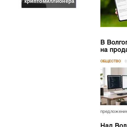
криптомиллионера
В Волго
на прод
ОБЩЕСТВО
0
предложение
Над Вол