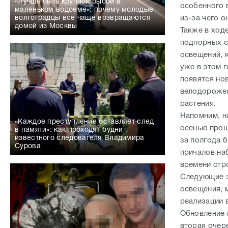
«Лучше быть крупной рыбой в
особенного 
маленьком водоеме»: почему молодые
из-за чего 
волгоградцы все чаще возвращаются
домой из Москвы
Также в ход
подпорных с
освещений, 
уже в этом 
появятся но
велодорожек
растения.
Напомним, н
«Каждое преступление оставляет след
осенью прош
в памяти»: как проходят будни
известного следователя Владимира
за полгода 
Сурова
причалов на
времени стр
Следующие э
освещения, 
реализации 
Обновление 
вторая очер