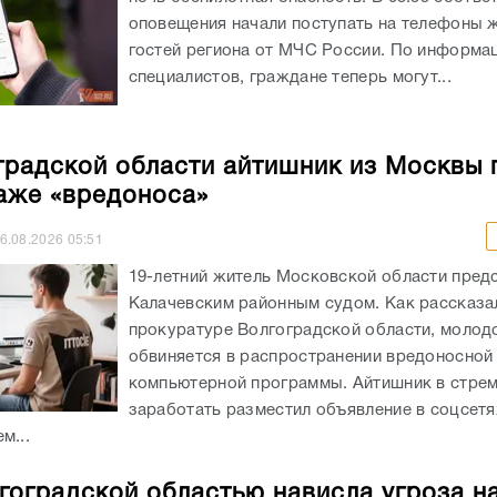
оповещения начали поступать на телефоны 
гостей региона от МЧС России. По информа
специалистов, граждане теперь могут...
градской области айтишник из Москвы 
аже «вредоноса»
6.08.2026
05:51
19-летний житель Московской области пред
Калачевским районным судом. Как рассказа
прокуратуре Волгоградской области, молод
обвиняется в распространении вредоносной
компьютерной программы. Айтишник в стре
заработать разместил объявление в соцсетя
м...
гоградской областью нависла угроза н