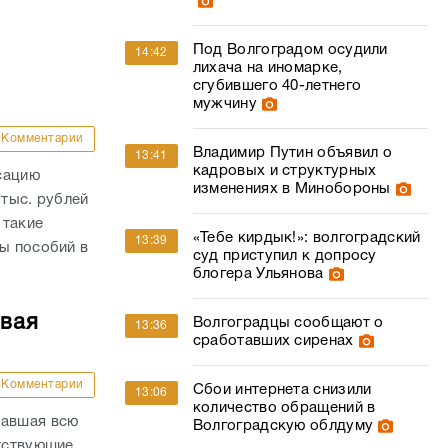
Под Волгоградом осудили
14:42
лихача на иномарке,
сгубившего 40-летнего
мужчину
Комментарии
Владимир Путин объявил о
13:41
кадровых и структурных
сацию
изменениях в Минобороны
 тыс. рублей
 такие
«Тебе кирдык!»: волгоградский
13:39
ны пособий в
суд приступил к допросу
блогера Ульянова
овая
Волгоградцы сообщают о
13:36
сработавших сиренах
Комментарии
Сбои интернета снизили
13:06
количество обращений в
вавшая всю
Волгоградскую облдуму
етствующие