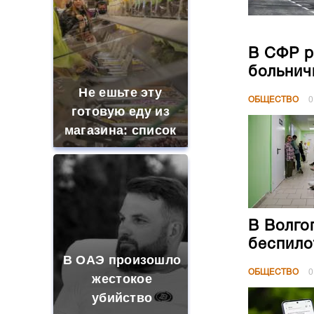
В СФР р
больнич
Не ешьте эту
ОБЩЕСТВО
0
готовую еду из
магазина: список
В Волго
беспило
В ОАЭ произошло
ОБЩЕСТВО
0
жестокое
убийство