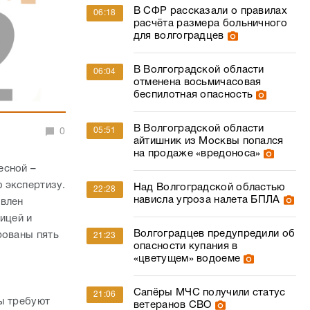
В СФР рассказали о правилах
06:18
расчёта размера больничного
для волгоградцев
В Волгоградской области
06:04
отменена восьмичасовая
беспилотная опасность
В Волгоградской области
05:51
0
айтишник из Москвы попался
на продаже «вредоноса»
есной –
 экспертизу.
Над Волгоградской областью
22:28
нависла угроза налета БПЛА
явлен
ицей и
Волгоградцев предупредили об
рованы пять
21:23
опасности купания в
«цветущем» водоеме
е
Сапёры МЧС получили статус
21:06
ы требуют
ветеранов СВО