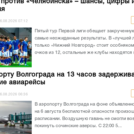
 против «Челябинска» – шансы, цифры 
ия
6.08.2026
07:12
Пятый тур Первой лиги обещает закрученную
самые неожиданные результаты. В «лучшей 
только «Нижний Новгород» стоит особняком
очков из 12, остальные же клубы находятся в
орту Волгограда на 13 часов задержив
ие авиарейсы
6.08.2026
06:36
В аэропорту Волгограда на фоне объявленно
на 6 августа беспилотной опасности произо
расписании. Воздушную гавань не смогли во
покинуть сочинские аверсы. С 22:00 5...