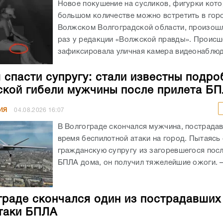
Новое покушение на сусликов, фигурки кото
большом количестве можно встретить в гор
Волжском Волгоградской области, произошл
раз у редакции «Волжской правды». Происш
зафиксировала уличная камера видеонаблюде
 спасти супругу: стали известны подро
ской гибели мужчины после прилета Б
ИЯ
04.08.2026
16:07
В Волгограде скончался мужчина, пострада
время беспилотной атаки на город. Пытаясь
гражданскую супругу из загоревшегося посл
БПЛА дома, он получил тяжелейшие ожоги. – 
граде скончался один из пострадавших
таки БПЛА