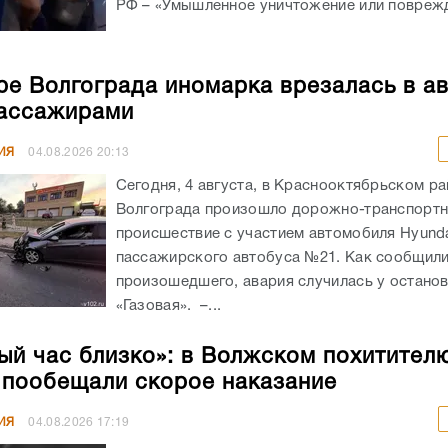
РФ – «Умышленное уничтожение или поврежд
ре Волгограда иномарка врезалась в а
ассажирами
ИЯ
04.08.2026
20:13
Сегодня, 4 августа, в Краснооктябрьском р
Волгограда произошло дорожно-транспорт
происшествие с участием автомобиля Hyunda
пассажирского автобуса №21. Как сообщил
произошедшего, авария случилась у остано
«Газовая». –...
ый час близко»: в Волжском похитител
 пообещали скорое наказание
ИЯ
04.08.2026
17:19