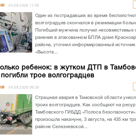
ИЯ
04.08.2026
11:30
Один из пострадавших во время беспилотног
волгоградцев скончался в реанимации боль
Погибший мужчина получил несовместимые 
ранения в атакованном БПЛА доме Красноа
района, уточнил информированный источник
«Высота...
олько ребенок: в жутком ДТП в Тамбов
 погибли трое волгоградцев
ИЯ
04.08.2026
09:26
Страшная авария в Тамовской области унес
троих волгоградцев. Как сообщают на ресур
Тамбовского ГИБДД «Полоса безопасности»,
произошла накануне, 3 августа, на 435 км тр
районе Селезневской...