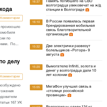
Память погибшего на СВО
16:37
волгоградца увековечат на ж/д
ехода
станции в Волгограде
Комментарии
В России появилась первая
16:10
брендированная мобильная
и произошло
связь благотворительной
томобиля
организации
сии по
рмии. По...
Две электрички развезут
15:32
болельщиков «Ротора» 9
августа
по делу
Вымогателю Infiniti, золота и
15:20
денег у волгоградца дали 10
лет колонии
Комментарии
 возбуждено
МегаФон улучшил связь в
15:05
«столице российской
тожения
провинции»
едователи
татьи 167 УК