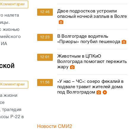
Комментарии
Двое подростков устроили
12:46
о налета
опасный ночной заплыв в Волге
ницы.
с жизнью
В Волгограде водитель
рмейского
12:23
«Приоры» погубил пешехода
 ИА
Животным в ЦПКиО
12:01
Волгограда помогают пережить
ской
жару
«У нас – ЧС»: озеро фекалий в
11:56
Комментарии
подвале травит жителей дома
под Волгоградом
ла жизни
се
 трагедия
ассы Р-22 в
Новости СМИ2