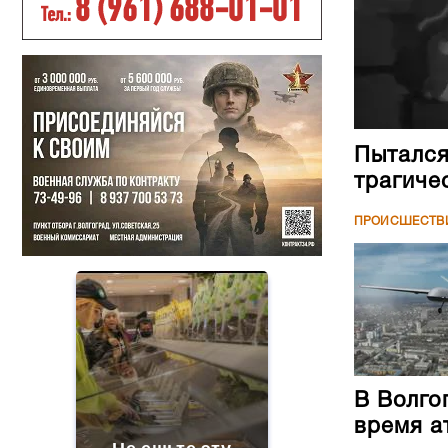
Пытался
трагиче
ПРОИСШЕСТВ
В Волго
время а