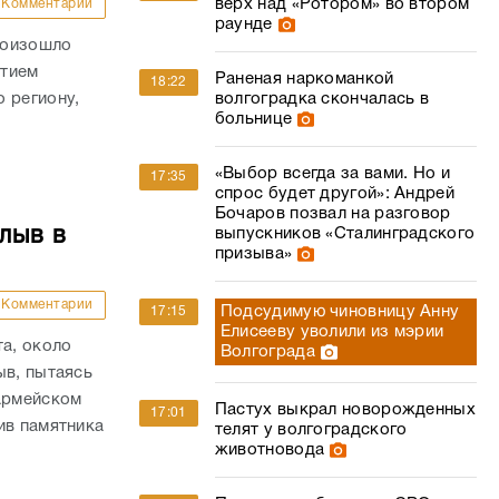
верх над «Ротором» во втором
Комментарии
раунде
роизошло
стием
Раненая наркоманкой
18:22
волгоградка скончалась в
 региону,
больнице
«Выбор всегда за вами. Но и
17:35
спрос будет другой»: Андрей
Бочаров позвал на разговор
лыв в
выпускников «Сталинградского
призыва»
Комментарии
Подсудимую чиновницу Анну
17:15
Елисееву уволили из мэрии
та, около
Волгограда
ыв, пытаясь
оармейском
Пастух выкрал новорожденных
17:01
ив памятника
телят у волгоградского
животновода