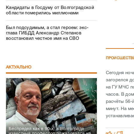
Кандидаты в Госдуму от Волгоградской
области померились миллионами
Был подсудимым, а стал героем: экс-
глава ГИБДД Александр Степанов
восстановил честное имя на СВО
ПРОИСШЕСТВ
АКТУАЛЬНО
Сегодня ноч
загорелся д
на ГУ МЧС п
часов. В до
расчёты 56-
минут. На м
устанавлива
Беспредел как в 90-х: в Волгограде
известный профессор пожаловался на