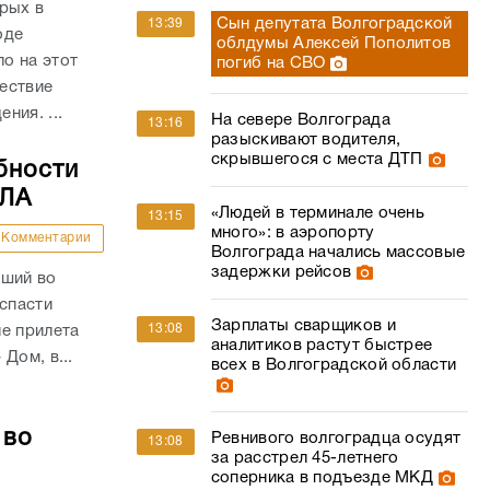
рых в
Сын депутата Волгоградской
13:39
оде
облдумы Алексей Пополитов
о на этот
погиб на СВО
ествие
ния. ...
На севере Волгограда
13:16
разыскивают водителя,
скрывшегося с места ДТП
бности
ПЛА
«Людей в терминале очень
13:15
много»: в аэропорту
Комментарии
Волгограда начались массовые
задержки рейсов
вший во
 спасти
Зарплаты сварщиков и
13:08
е прилета
аналитиков растут быстрее
Дом, в...
всех в Волгоградской области
 во
Ревнивого волгоградца осудят
13:08
за расстрел 45-летнего
соперника в подъезде МКД