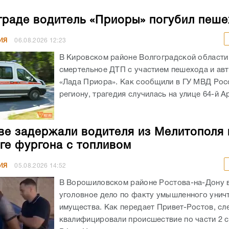
граде водитель «Приоры» погубил пеш
ИЯ
06.08.2026
12:23
В Кировском районе Волгоградской област
смертельное ДТП с участием пешехода и ав
«Лада Приора». Как сообщили в ГУ МВД Рос
региону, трагедия случилась на улице 64-й А
ве задержали водителя из Мелитополя 
ге фургона с топливом
ИЯ
05.08.2026
14:52
В Ворошиловском районе Ростова-на-Дону
уголовное дело по факту умышленного унич
имущества. Как передает Привет-Ростов, сл
квалифицировали происшествие по части 2 с