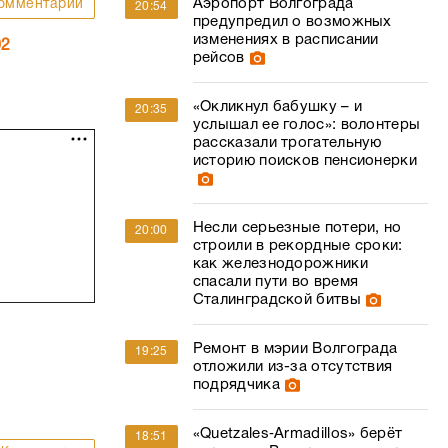
Аэропорт Волгограда
омментарии
20:54
предупредил о возможных
изменениях в расписании
02
рейсов
«Окликнул бабушку – и
20:35
услышал ее голос»: волонтеры
рассказали трогательную
историю поисков пенсионерки
Несли серьезные потери, но
20:00
строили в рекордные сроки:
как железнодорожники
спасали пути во время
Сталинградской битвы
Ремонт в мэрии Волгограда
19:25
отложили из-за отсутствия
подрядчика
«Quetzales‑Armadillos» берёт
18:51