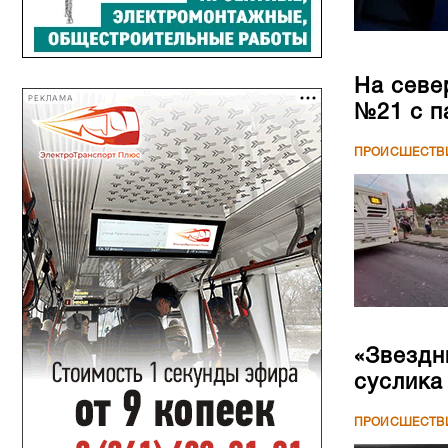
На севе
РЕКЛАМА
№21 с п
ПРОИСШЕСТВ
«Звездн
суслика
ПРОИСШЕСТВ