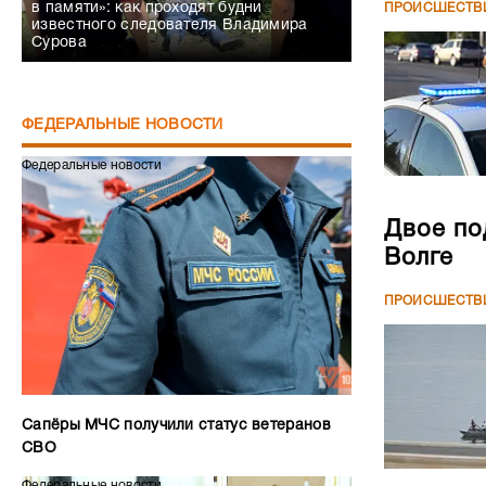
в памяти»: как проходят будни
ПРОИСШЕСТВ
известного следователя Владимира
Сурова
ФЕДЕРАЛЬНЫЕ НОВОСТИ
Федеральные новости
Двое по
Волге
ПРОИСШЕСТВ
Сапёры МЧС получили статус ветеранов
СВО
Федеральные новости