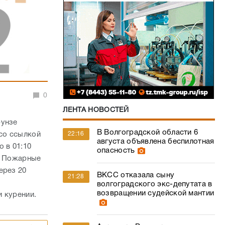
0
ЛЕНТА НОВОСТЕЙ
рунзе
В Волгоградской области 6
 со ссылкой
22:16
августа объявлена беспилотная
 в 01:10
опасность
и. Пожарные
ерез 20
ВКСС отказала сыну
21:28
волгоградского экс-депутата в
возвращении судейской мантии
и курении.