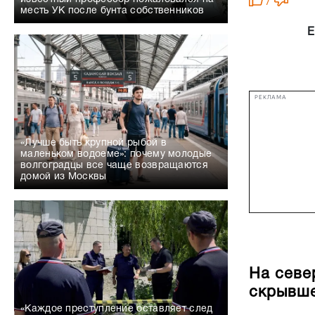
/
месть УК после бунта собственников
Е
РЕКЛАМА
«Лучше быть крупной рыбой в
маленьком водоеме»: почему молодые
волгоградцы все чаще возвращаются
домой из Москвы
На севе
скрывше
«Каждое преступление оставляет след