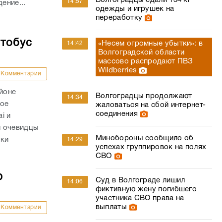
Волгоградцы сдали 134 кг
14:57
ение...
одежды и игрушек на
переработку
втобус
«Несем огромные убытки»: в
14:42
Волгоградской области
массово распродают ПВЗ
Wildberries
Комментарии
айоне
Волгоградцы продолжают
14:34
ное
жаловаться на сбой интернет-
соединения
i и
и очевидцы
Минобороны сообщило об
вки
14:29
успехах группировок на полях
СВО
ю
Суд в Волгограде лишил
14:06
фиктивную жену погибшего
участника СВО права на
выплаты
Комментарии