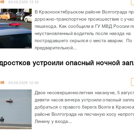
ИЯ
06.08.2026
13:16
В Краснооктябрьском районе Волгограда п
дорожно-транспортное происшествие с уча
пешехода. Как сообщили в ГУ МВД России по
неустановленный водитель после наезда на
пострадавшего скрылся с места аварии. По
предварительной...
дростков устроили опасный ночной зап
ИЯ
06.08.2026
12:46
Двое несовершеннолетних накануне, 5 авгус
девяти часов вечера устроили опасный запл
добраться с правого берега Волги в Красн
районе Волгограда на песчаную косу напрот
Ленину у входа...