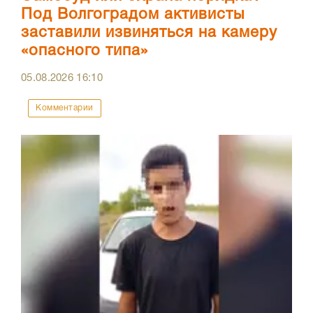
Под Волгоградом активисты
заставили извиняться на камеру
«опасного типа»
05.08.2026
16:10
Комментарии