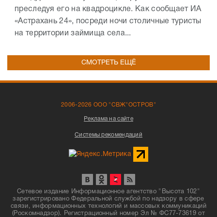
преследуя его на квадроцикле. Как сообщает ИА
«Астрахань 24», посреди ночи столичные туристы
на территории займища села...
СМОТРЕТЬ ЕЩЁ
2006-2026 ООО "СВЖ"ОСТРОВ"
Реклама на сайте
Системы рекомендаций
Сетевое издание Информационное агентство "Высота 102"
зарегистрировано Федеральной службой по надзору в сфере
связи, информационных технологий и массовых коммуникаций
(Роскомнадзор). Регистрационный номер Эл № ФС77-73619 от