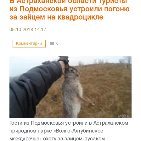
В Астраханской области туристы
из Подмосковья устроили погоню
за зайцем на квадроцикле
05.10.2018
14:17
Комментарии
0
Гости из Подмосковья устроили в Астраханском
природном парке «Волго-Ахтубинское
междуречье» охоту за зайцем-русаком,