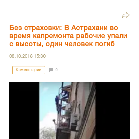
Без страховки: В Астрахани во
время капремонта рабочие упали
с высоты, один человек погиб
08.10.2018
15:30
Комментарии
0