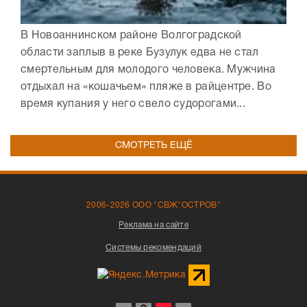
В Новоаннинском районе Волгоградской
области заплыв в реке Бузулук едва не стал
смертельным для молодого человека. Мужчина
отдыхал на «кошачьем» пляже в райцентре. Во
время купания у него свело судорогами...
СМОТРЕТЬ ЕЩЁ
2006-2026 ООО "СВЖ"ОСТРОВ"
Реклама на сайте
Системы рекомендаций